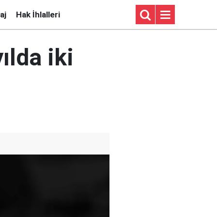
aj
Hak İhlalleri
ılda iki