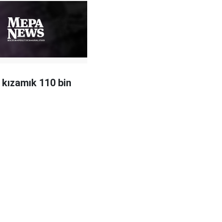
 kızamık 110 bin
ı