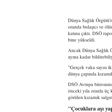
Dünya Sağlık Örgütü'n
oranda bulaşıcı ve ölüm
katına çıktı. DSÖ rapo
bine yükseldi.
Ancak Dünya Sağlık Ör
ayına kadar bildirebil
"Gerçek vaka sayısı i
dünya çapında kızamık 
DSÖ Avrupa bürosunun 
önceki yıla oranla üç 
görülen kızamık salgın
"Çocuklara aşı ya