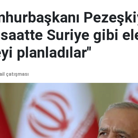
mhurbaşkanı Pezeşki
 saatte Suriye gibi el
i planladılar"
ail çatışması