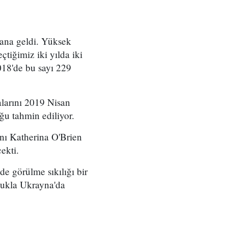
dana geldi. Yüksek
çtiğimiz iki yılda iki
018'de bu sayı 229
larını 2019 Nisan
ğu tahmin ediliyor.
nı Katherina O'Brien
ekti.
 görülme sıkılığı bir
lukla Ukrayna'da