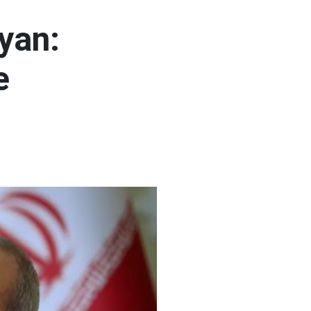
yan:
e