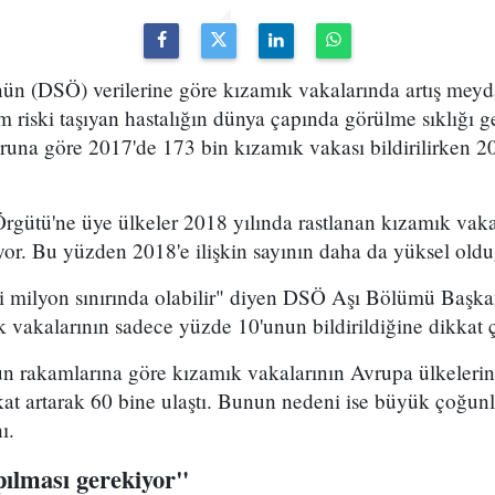
ün (DSÖ) verilerine göre kızamık vakalarında artış mey
 riski taşıyan hastalığın dünya çapında görülme sıklığı ge
runa göre 2017'de 173 bin kızamık vakası bildirilirken 2
gütü'ne üye ülkeler 2018 yılında rastlanan kızamık vaka
iyor. Bu yüzden 2018'e ilişkin sayının daha da yüksel oldu
ki milyon sınırında olabilir" diyen DSÖ Aşı Bölümü Başka
vakalarının sadece yüzde 10'unun bildirildiğine dikkat ç
rakamlarına göre kızamık vakalarının Avrupa ülkelerinde
kat artarak 60 bine ulaştı. Bunun nedeni ise büyük çoğun
ı.
pılması gerekiyor"