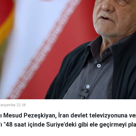
Çarşamba 22:38
 Mesud Pezeşkiyan, İran devlet televizyonuna ve
n'ı "48 saat içinde Suriye'deki gibi ele geçirmeyi pl