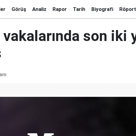
ler
Görüş
Analiz
Rapor
Tarih
Biyografi
Röport
vakalarında son iki y
ş
şam