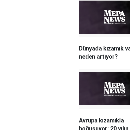
Dünyada kızamık va
neden artıyor?
Avrupa kızamıkla
boğuşuyor: 20 yılın