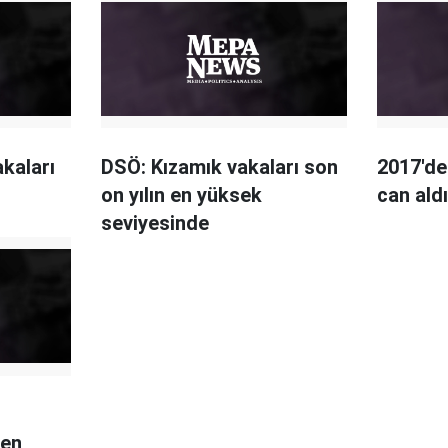
kaları
DSÖ: Kızamık vakaları son
2017'de
on yılın en yüksek
can ald
seviyesinde
 en