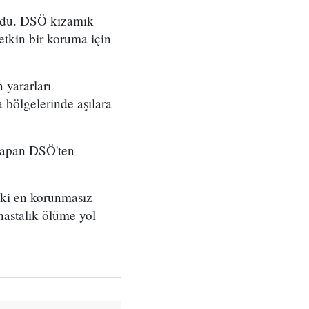
ordu. DSÖ kızamık
tkin bir koruma için
 yararları
 bölgelerinde aşılara
 yapan DSÖ'ten
aki en korunmasız
hastalık ölüme yol