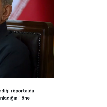
rdiği röportajda
anladığını" öne