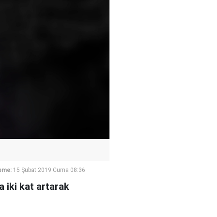
eme:
15 Şubat 2019 Cuma 08:36
 iki kat artarak