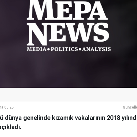
ma 08:25
Güncell
 dünya genelinde kızamık vakalarının 2018 yılında
açıkladı.