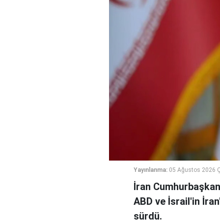
Yayınlanma:
05 Ağustos 2026 
İran Cumhurbaşkanı
ABD ve İsrail'in İra
sürdü.