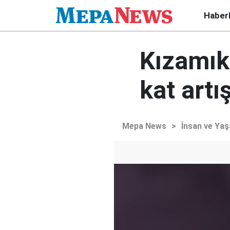
Haber
Kızamık 
kat artı
Mepa News
>
İnsan ve Ya