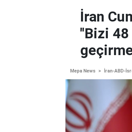
İran Cu
"Bizi 48
geçirmey
Mepa News
>
İran-ABD-İsr