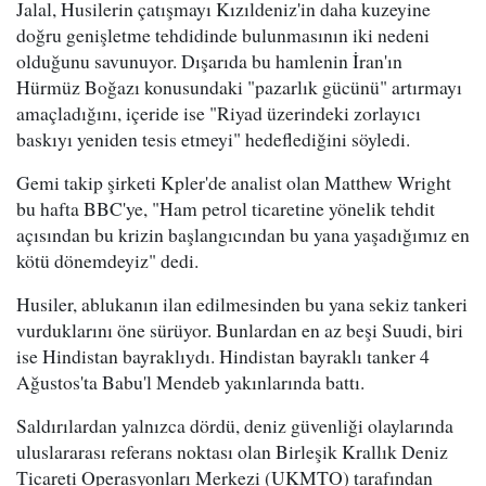
Jalal, Husilerin çatışmayı Kızıldeniz'in daha kuzeyine
doğru genişletme tehdidinde bulunmasının iki nedeni
olduğunu savunuyor. Dışarıda bu hamlenin İran'ın
Hürmüz Boğazı konusundaki "pazarlık gücünü" artırmayı
amaçladığını, içeride ise "Riyad üzerindeki zorlayıcı
baskıyı yeniden tesis etmeyi" hedeflediğini söyledi.
Gemi takip şirketi Kpler'de analist olan Matthew Wright
bu hafta BBC'ye, "Ham petrol ticaretine yönelik tehdit
açısından bu krizin başlangıcından bu yana yaşadığımız en
kötü dönemdeyiz" dedi.
Husiler, ablukanın ilan edilmesinden bu yana sekiz tankeri
vurduklarını öne sürüyor. Bunlardan en az beşi Suudi, biri
ise Hindistan bayraklıydı. Hindistan bayraklı tanker 4
Ağustos'ta Babu'l Mendeb yakınlarında battı.
Saldırılardan yalnızca dördü, deniz güvenliği olaylarında
uluslararası referans noktası olan Birleşik Krallık Deniz
Ticareti Operasyonları Merkezi (UKMTO) tarafından