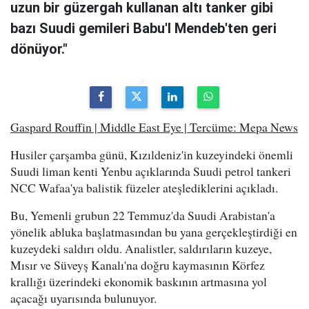
uzun bir güzergah kullanan altı tanker gibi
bazı Suudi gemileri Babu'l Mendeb'ten geri
dönüyor."
Gaspard Rouffin | Middle East Eye | Tercüme: Mepa News
Husiler çarşamba günü, Kızıldeniz'in kuzeyindeki önemli
Suudi liman kenti Yenbu açıklarında Suudi petrol tankeri
NCC Wafaa'ya balistik füzeler ateşlediklerini açıkladı.
Bu, Yemenli grubun 22 Temmuz'da Suudi Arabistan'a
yönelik abluka başlatmasından bu yana gerçekleştirdiği en
kuzeydeki saldırı oldu. Analistler, saldırıların kuzeye,
Mısır ve Süveyş Kanalı'na doğru kaymasının Körfez
krallığı üzerindeki ekonomik baskının artmasına yol
açacağı uyarısında bulunuyor.