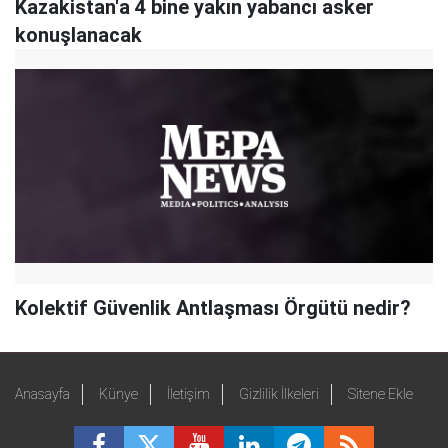
Kazakistan'a 4 bine yakın yabancı asker
konuşlanacak
Kolektif Güvenlik Antlaşması Örgütü nedir?
Anasayfa
Künye
İletişim
Gizlilik İlkeleri
Sitene Ekle