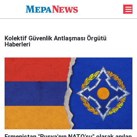
Kolektif Güvenlik Antlaşması Örgütü
Haberleri
Ermenistan "Rusya'nın NATO'su" olarak anılan