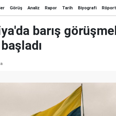
ler
Görüş
Analiz
Rapor
Tarih
Biyografi
Röport
ya'da barış görüşmel
 başladı
ka