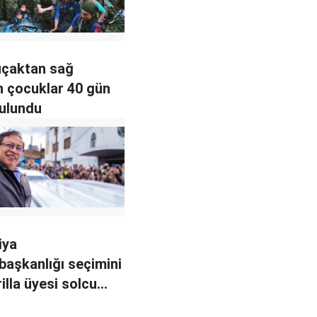
uçaktan sağ
n çocuklar 40 gün
ulundu
iya
aşkanlığı seçimini
illa üyesi solcu
zandı