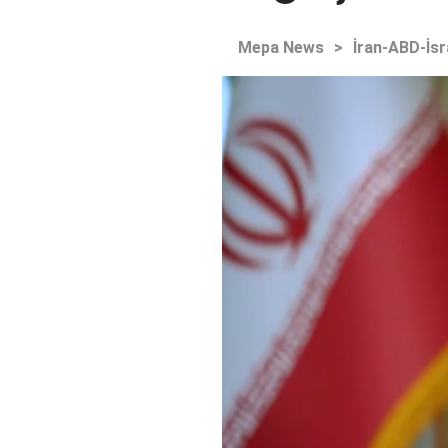
Mepa News
>
İran-ABD-İsr