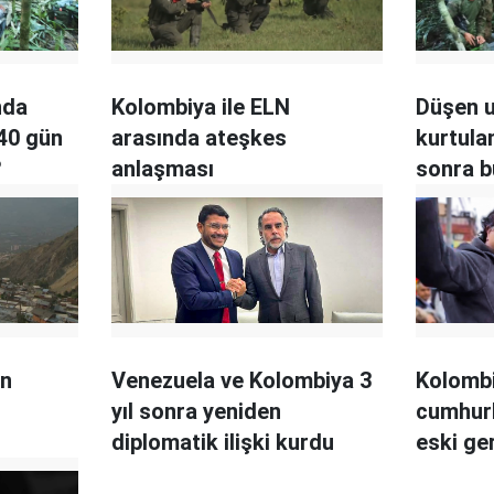
nda
Kolombiya ile ELN
Düşen 
40 gün
arasında ateşkes
kurtula
?
anlaşması
sonra b
in
Venezuela ve Kolombiya 3
Kolomb
yıl sonra yeniden
cumhurb
diplomatik ilişki kurdu
eski ger
aday ka