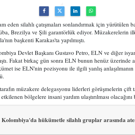
am eden silahlı çatışmaları sonlandırmak için yürütülen b
a, Brezilya ve Şili garantörlük ediyor. Müzakerelerin il
'nın başkenti Karakas'ta yapılmıştı.
lombiya Devlet Başkanı Gustavo Petro, ELN ve diğer isyan
mıştı. Fakat birkaç gün sonra ELN bunun henüz üzerinde a
met ise ELN'nin pozisyonu ile ilgili yanlış anlaşılmanı
ü.
tarafın müzakere delegasyonu liderleri görüşmelerin çift t
etkilenen bölgelere insani yardım ulaştırılması olacağını be
Kolombiya'da hükümetle silahlı gruplar arasında ate