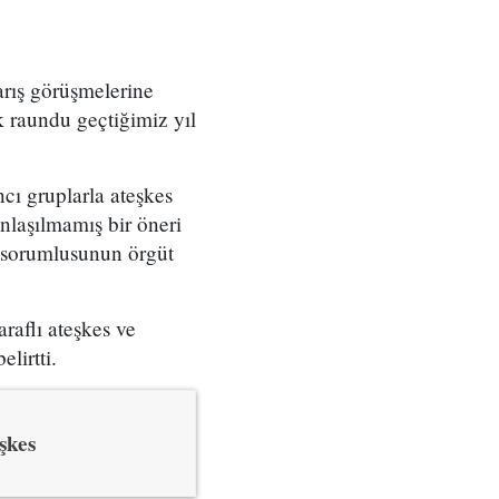
arış görüşmelerine
k raundu geçtiğimiz yıl
cı gruplarla ateşkes
nlaşılmamış bir öneri
n sorumlusunun örgüt
araflı ateşkes ve
lirtti.
şkes