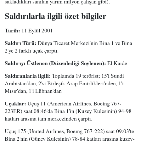
sakladıkları sanılan yarım milyon çalışan gibi).
Saldırılarla ilgili özet bilgiler
Tarih:
11 Eylül 2001
Saldırı Türü:
Dünya Ticaret Merkezi'nin Bina 1 ve Bina
2'ye 2 farklı uçak çarptı.
Saldırıyı Üstlenen (Düzenlediği Söylenen):
El Kaide
Saldıranlarla ilgili:
Toplamda 19 terörist; 15'i Suudi
Arabistan'dan, 2'si Birleşik Arap Emirlikleri'nden, 1'i
Mısır'dan, 1'i Lübnan'dan
Uçaklar:
Uçuş 11 (American Airlines, Boeing 767-
223ER) saat 08:46'da Bina 1'in (Kuzey Kulesinin) 94-98
katları arasına tam merkezinden çarptı.
Uçuş 175 (United Airlines, Boeing 767-222) saat 09:03'te
Bina 2'nin (Güney Kulesinin) 78-84 katları arasına kuzey-