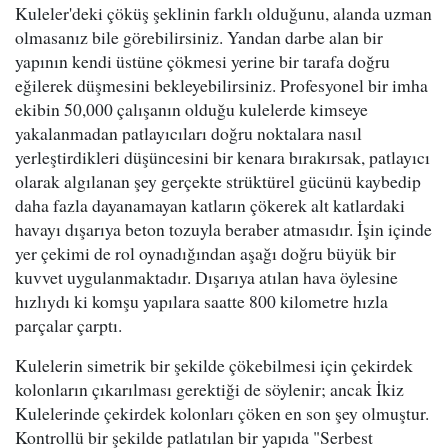
Kuleler'deki çöküş şeklinin farklı olduğunu, alanda uzman
olmasanız bile görebilirsiniz. Yandan darbe alan bir
yapının kendi üstüne çökmesi yerine bir tarafa doğru
eğilerek düşmesini bekleyebilirsiniz. Profesyonel bir imha
ekibin 50,000 çalışanın olduğu kulelerde kimseye
yakalanmadan patlayıcıları doğru noktalara nasıl
yerleştirdikleri düşüncesini bir kenara bırakırsak, patlayıcı
olarak algılanan şey gerçekte strüktürel gücünü kaybedip
daha fazla dayanamayan katların çökerek alt katlardaki
havayı dışarıya beton tozuyla beraber atmasıdır. İşin içinde
yer çekimi de rol oynadığından aşağı doğru büyük bir
kuvvet uygulanmaktadır. Dışarıya atılan hava öylesine
hızlıydı ki komşu yapılara saatte 800 kilometre hızla
parçalar çarptı.
Kulelerin simetrik bir şekilde çökebilmesi için çekirdek
kolonların çıkarılması gerektiği de söylenir; ancak İkiz
Kulelerinde çekirdek kolonları çöken en son şey olmuştur.
Kontrollü bir şekilde patlatılan bir yapıda "Serbest