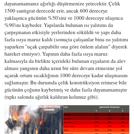
dayanamamanız ağırlığı düşürmenize yetecektir. Çelik
1500 santigrat derecede erir, ancak 600 dereceye
yaklaşınca gücünün %50'sini ve 1000 dereceye ulaşınca
%90'ını kaybeder. Yapılarda bulunan ısı yalıtımı da
çarpışmanın etkisiyle yerlerinden söküldü ve yapı daha
fazla ısıya maruz kaldı (sonuçta çalışanlar bina ısı yalıtımı
yaparken "uçak çarpabilir ona göre önlem alalım" diyerek
hareket etmiyor). Yapının daha fazla ısıya maruz
kalmasıyla da birlikte içerideki bulunan eşyaların da alev
alması yangının daha uzun bir süre devam etmesine yol
açarak ortam sıcaklığının 1000 dereceye kadar ulaşmasını
sağlamıştır. Bu durumda çelik konstrüksiyon erimese bile
gücünün çoğunu kaybetmiş ve daha fazla dayanamamıştır
(tıpkı salonda ağırlık kaldıran kolunuz gibi).