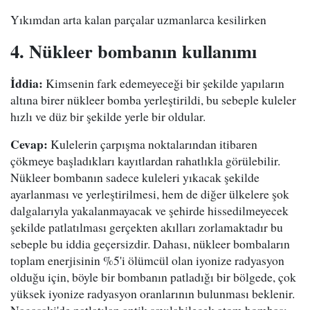
Yıkımdan arta kalan parçalar uzmanlarca kesilirken
4. Nükleer bombanın kullanımı
İddia:
Kimsenin fark edemeyeceği bir şekilde yapıların
altına birer nükleer bomba yerleştirildi, bu sebeple kuleler
hızlı ve düz bir şekilde yerle bir oldular.
Cevap:
Kulelerin çarpışma noktalarından itibaren
çökmeye başladıkları kayıtlardan rahatlıkla görülebilir.
Nükleer bombanın sadece kuleleri yıkacak şekilde
ayarlanması ve yerleştirilmesi, hem de diğer ülkelere şok
dalgalarıyla yakalanmayacak ve şehirde hissedilmeyecek
şekilde patlatılması gerçekten akılları zorlamaktadır bu
sebeple bu iddia geçersizdir. Dahası, nükleer bombaların
toplam enerjisinin %5'i ölümcül olan iyonize radyasyon
olduğu için, böyle bir bombanın patladığı bir bölgede, çok
yüksek iyonize radyasyon oranlarının bulunması beklenir.
Nagasaki'de patlatılan antik sayılabilecek atom bombası