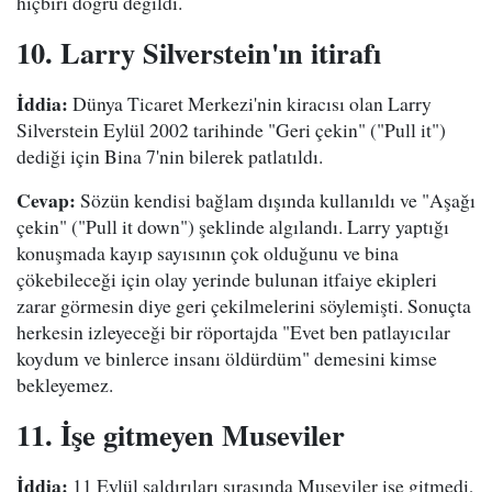
hiçbiri doğru değildi.
10. Larry Silverstein'ın itirafı
İddia:
Dünya Ticaret Merkezi'nin kiracısı olan Larry
Silverstein Eylül 2002 tarihinde "Geri çekin" ("Pull it")
dediği için Bina 7'nin bilerek patlatıldı.
Cevap:
Sözün kendisi bağlam dışında kullanıldı ve "Aşağı
çekin" ("Pull it down") şeklinde algılandı. Larry yaptığı
konuşmada kayıp sayısının çok olduğunu ve bina
çökebileceği için olay yerinde bulunan itfaiye ekipleri
zarar görmesin diye geri çekilmelerini söylemişti. Sonuçta
herkesin izleyeceği bir röportajda "Evet ben patlayıcılar
koydum ve binlerce insanı öldürdüm" demesini kimse
bekleyemez.
11. İşe gitmeyen Museviler
İddia:
11 Eylül saldırıları sırasında Museviler işe gitmedi,