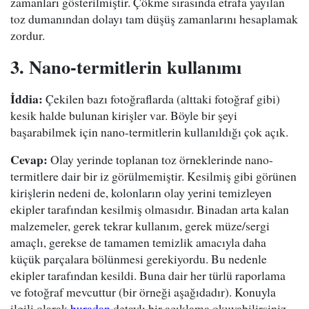
zamanları gösterilmiştir. Çökme sırasında etrafa yayılan
toz dumanından dolayı tam düşüş zamanlarını hesaplamak
zordur.
3. Nano-termitlerin kullanımı
İddia:
Çekilen bazı fotoğraflarda (alttaki fotoğraf gibi)
kesik halde bulunan kirişler var. Böyle bir şeyi
başarabilmek için nano-termitlerin kullanıldığı çok açık.
Cevap:
Olay yerinde toplanan toz örneklerinde nano-
termitlere dair bir iz görülmemiştir. Kesilmiş gibi görünen
kirişlerin nedeni de, kolonların olay yerini temizleyen
ekipler tarafından kesilmiş olmasıdır. Binadan arta kalan
malzemeler, gerek tekrar kullanım, gerek müze/sergi
amaçlı, gerekse de tamamen temizlik amacıyla daha
küçük parçalara bölünmesi gerekiyordu. Bu nedenle
ekipler tarafından kesildi. Buna dair her türlü raporlama
ve fotoğraf mevcuttur (bir örneği aşağıdadır). Konuyla
ilgili olarak
buradan
detaylı bir açıklama okuyabilirsiniz.