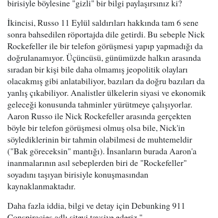
birisiyle böylesine "gizli" bir bilgi paylaşırsınız ki?
İkincisi, Russo 11 Eylül saldırıları hakkında tam 6 sene
sonra bahsedilen röportajda dile getirdi. Bu sebeple Nick
Rockefeller ile bir telefon görüşmesi yapıp yapmadığı da
doğrulanamıyor. Üçüncüsü, günümüzde halkın arasında
sıradan bir kişi bile daha olmamış jeopolitik olayları
olacakmış gibi anlatabiliyor, bazıları da doğru bazıları da
yanlış çıkabiliyor. Analistler ülkelerin siyasi ve ekonomik
geleceği konusunda tahminler yürütmeye çalışıyorlar.
Aaron Russo ile Nick Rockefeller arasında gerçekten
böyle bir telefon görüşmesi olmuş olsa bile, Nick'in
söylediklerinin bir tahmin olabilmesi de muhtemeldir
("Bak göreceksin" mantığı). İnsanların burada Aaron'a
inanmalarının asıl sebeplerden biri de "Rockefeller"
soyadını taşıyan birisiyle konuşmasından
kaynaklanmaktadır.
Daha fazla iddia, bilgi ve detay için Debunking 911
Conspiracies adlı siteyi tavsiye ederiz."