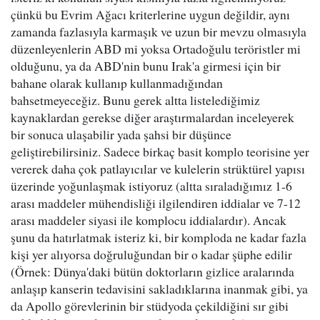
çünkü bu Evrim Ağacı kriterlerine uygun değildir, aynı
zamanda fazlasıyla karmaşık ve uzun bir mevzu olmasıyla
düzenleyenlerin ABD mi yoksa Ortadoğulu teröristler mi
olduğunu, ya da ABD'nin bunu Irak'a girmesi için bir
bahane olarak kullanıp kullanmadığından
bahsetmeyeceğiz. Bunu gerek altta listelediğimiz
kaynaklardan gerekse diğer araştırmalardan inceleyerek
bir sonuca ulaşabilir yada şahsi bir düşünce
geliştirebilirsiniz. Sadece birkaç basit komplo teorisine yer
vererek daha çok patlayıcılar ve kulelerin strüktürel yapısı
üzerinde yoğunlaşmak istiyoruz (altta sıraladığımız 1-6
arası maddeler mühendisliği ilgilendiren iddialar ve 7-12
arası maddeler siyasi ile komplocu iddialardır). Ancak
şunu da hatırlatmak isteriz ki, bir komploda ne kadar fazla
kişi yer alıyorsa doğruluğundan bir o kadar şüphe edilir
(Örnek: Dünya'daki bütün doktorların gizlice aralarında
anlaşıp kanserin tedavisini sakladıklarına inanmak gibi, ya
da Apollo görevlerinin bir stüdyoda çekildiğini sır gibi