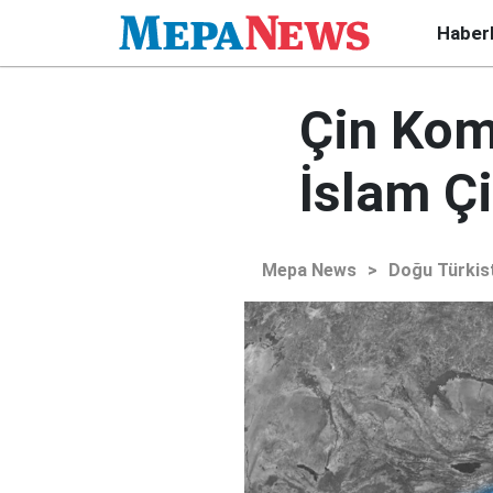
Haber
Çin Komü
İslam Çi
Mepa News
>
Doğu Türkis