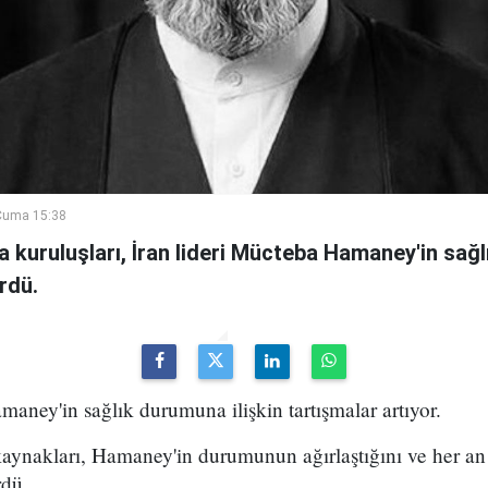
Cuma 15:38
a kuruluşları, İran lideri Mücteba Hamaney'in sa
rdü.
maney'in sağlık durumuna ilişkin tartışmalar artıyor.
kaynakları, Hamaney'in durumunun ağırlaştığını ve her an
rdü.