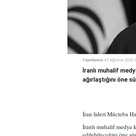
Yayınlanma:
07 Ağustos 2026 
İranlı muhalif medy
ağırlaştığını öne sü
İran lideri Mücteba Ha
İranlı muhalif medya 
edilebileceğini öne sü