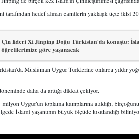
Jinping de birçok kez İslam'ın Çinlileştirilmesi çağrısın
 tarafından hedef alınan camilerin yaklaşık üçte ikisi 2
Çin lideri Xi Jinping Doğu Türkistan'da konuştu: İs
öğretilerimize göre yaşanacak
kistan'da Müslüman Uygur Türklerine onlarca yıldır yoğu
döneminde daha da arttığı dikkat çekiyor.
1 milyon Uygur'un toplama kamplarına atıldığı, birçoğunu
gede İslami yaşantının büyük ölçüde kısıtlandığı biliniyo