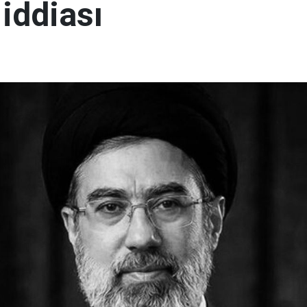
 iddiası