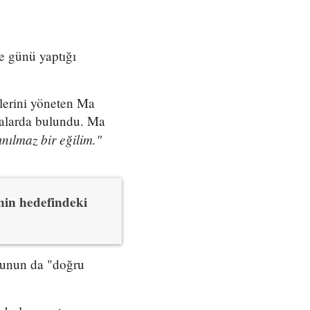
e günü yaptığı
tlerini yöneten Ma
amalarda bulundu. Ma
ınılmaz bir eğilim."
nin hedefindeki
ğunun da "doğru