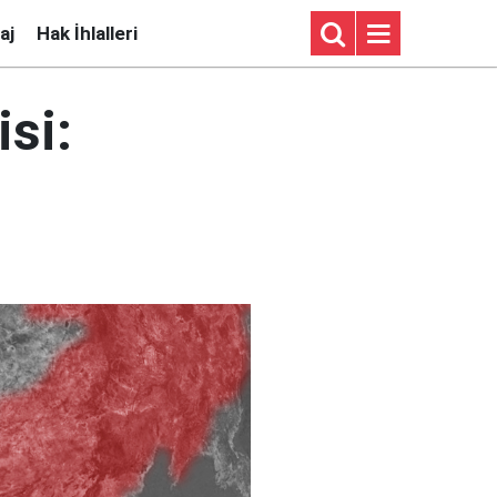
aj
Hak İhlalleri
isi: