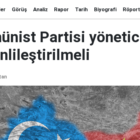
ler
Görüş
Analiz
Rapor
Tarih
Biyografi
Röport
nist Partisi yönetic
nlileştirilmeli
tan