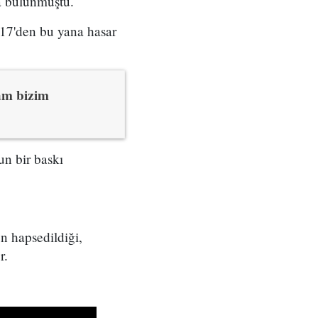
da bulunmuştu.
017'den bu yana hasar
lam bizim
n bir baskı
n hapsedildiği,
r.