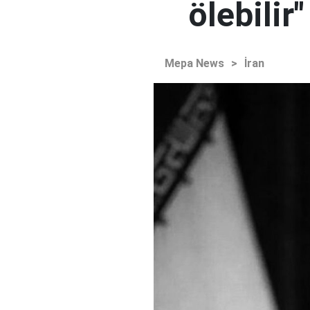
ölebilir"
Mepa News
>
İran