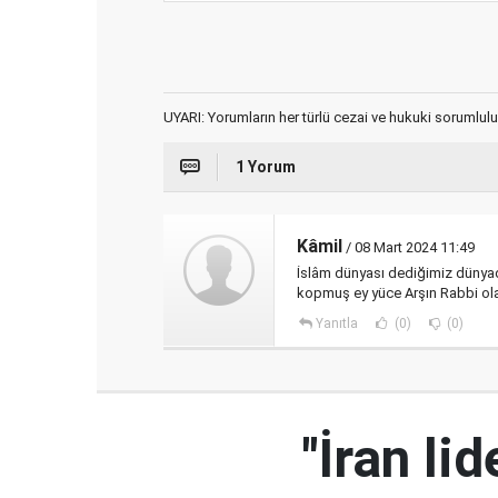
UYARI: Yorumların her türlü cezai ve hukuki sorumlulu
1 Yorum
Kâmil
/ 08 Mart 2024 11:49
İslâm dünyası dediğimiz dünyad
kopmuş ey yüce Arşın Rabbi olan 
Yanıtla
(0)
(0)
"İran l