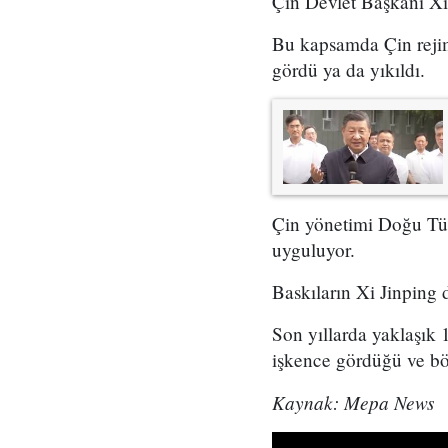
Çin Devlet Başkanı Xi 
Bu kapsamda Çin rejimi
gördü ya da yıkıldı.
Çin yönetimi Doğu Tür
uyguluyor.
Baskıların Xi Jinping 
Son yıllarda yaklaşık 
işkence gördüğü ve böl
Kaynak: Mepa News