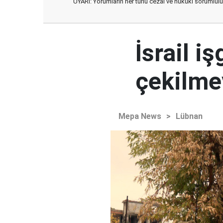
UYARI: Yorumların her türlü cezai ve hukuki sorumlulu
İsrail i
çekilme
Mepa News
>
Lübnan