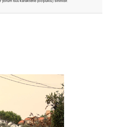
yorum 600 karakterle (boşluklu) sınırlıdır.