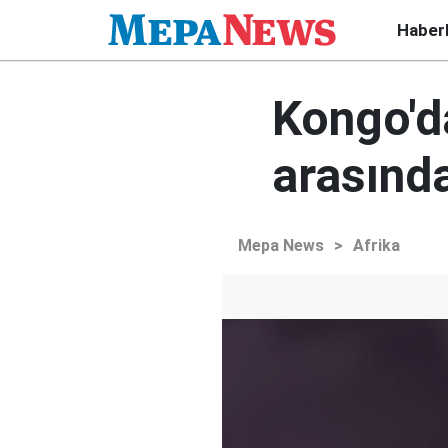
Haber
Kongo'da
arasınd
Mepa News
>
Afrika