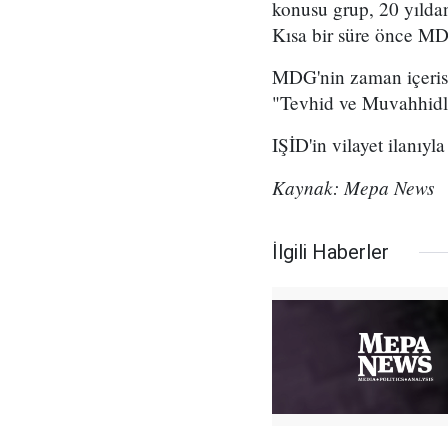
konusu grup, 20 yılda
Kısa bir süre önce MDG
MDG'nin zaman içerisin
"Tevhid ve Muvahhidler
IŞİD'in vilayet ilanıyl
Kaynak: Mepa News
İlgili Haberler