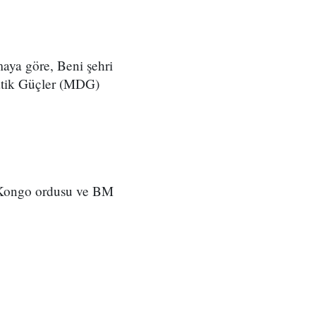
.
aya göre, Beni şehri
ratik Güçler (MDG)
i Kongo ordusu ve BM