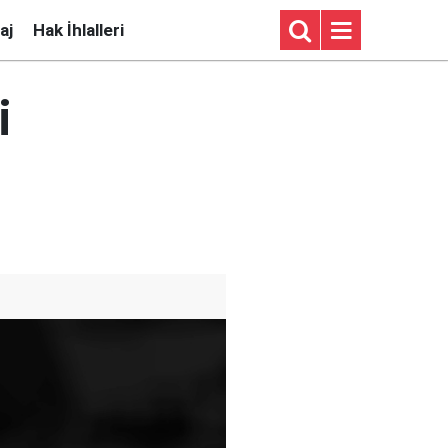
aj
Hak İhlalleri
i