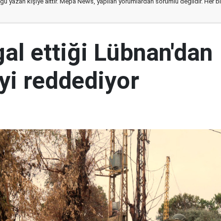
ğu yazan kişiye aittir. Mepa News, yapılan yorumlardan sorumlu değildir. Her bir 
şgal ettiği Lübnan'dan
yi reddediyor