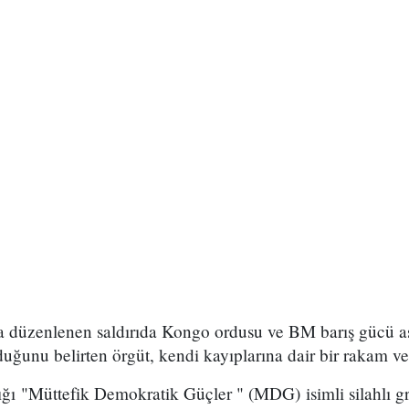
da düzenlenen saldırıda Kongo ordusu ve BM barış gücü a
lduğunu belirten örgüt, kendi kayıplarına dair bir rakam v
ığı "Müttefik Demokratik Güçler " (MDG) isimli silahlı g