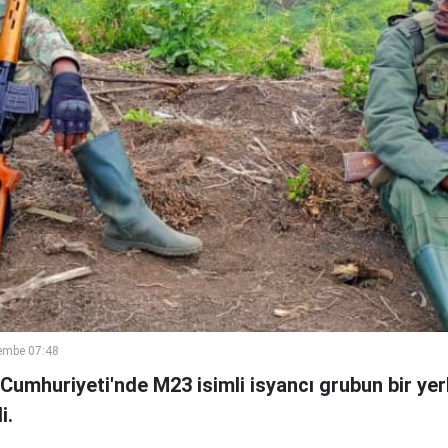
embe 07:48
umhuriyeti'nde M23 isimli isyancı grubun bir yer
i.