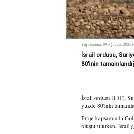
Yayınlanma:
09 Ağustos 2026 P
İsrail ordusu, Suri
80'inin tamamlandığ
İsrail ordusu (IDF), S
yüzde 80'inin tamamla
Proje kapsamında Gola
oluşturulurken, İsrail g