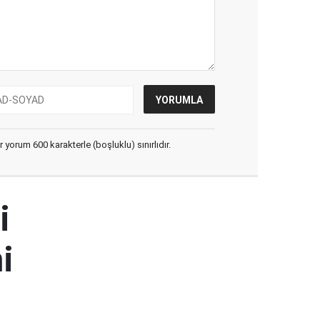
yorum 600 karakterle (boşluklu) sınırlıdır.
i
i