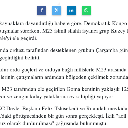
kaynaklara dayandırdığı habere göre, Demokratik Kongo
ışmalar sürerken, M23 isimli silahlı isyancı grup Kuzey 
e'yi ele geçirdi.
nda ordusu tarafından desteklenen grubun Çarşamba günü
çirdiğini belirtti.
dür ordu güçleri ve orduya bağlı milislerle M23 arasında
erinin çatışmaların ardından bölgeden çekilmek zorunda k
 M23 tarafından ele geçirilen Goma kentinin yaklaşık 12
yor ve zengin kalay yataklarına ev sahipliği yapıyor.
KC Devlet Başkanı Felix Tshisekedi ve Ruandalı mevkida
'daki görüşmesinden bir gün sonra gerçekleşti. İkili "acil
suz olarak durdurulması" çağrısında bulunmuştu.