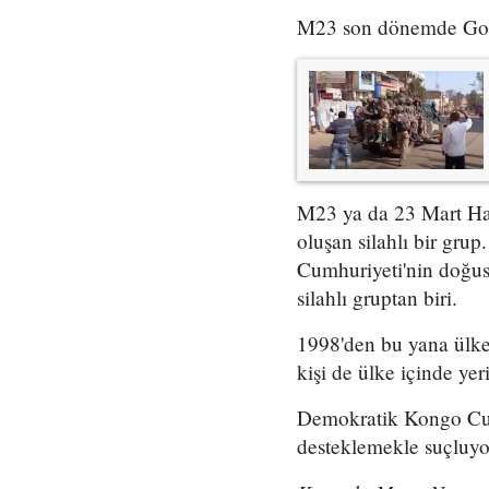
M23 son dönemde Goma
M23 ya da 23 Mart Har
oluşan silahlı bir gr
Cumhuriyeti'nin doğus
silahlı gruptan biri.
1998'den bu yana ülked
kişi de ülke içinde ye
Demokratik Kongo Cumh
desteklemekle suçluyo