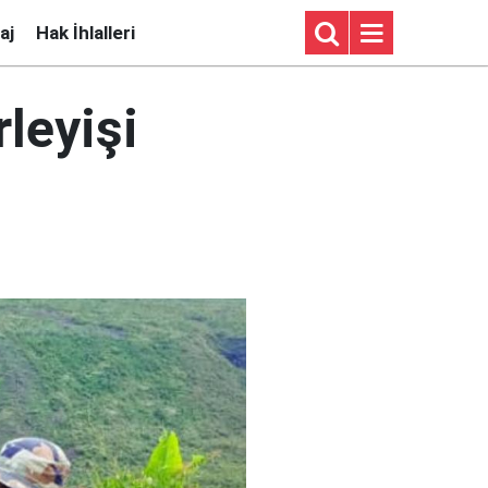
aj
Hak İhlalleri
rleyişi