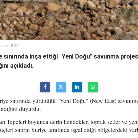
azar 15:38
ye sınırında inşa ettiği "Yeni Doğu" savunma proje
ını açıkladı.
uriye sınırında yürüttüğü "Yeni Doğu" (New East) savunma
ndığını duyurdu.
n Tepeleri boyunca derin hendekler, toprak setler ve yen
üçleri sınırın Suriye tarafında işgal ettiği bölgelerdeki varl