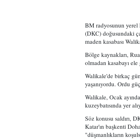
BM radyosunun yerel 
(DKC) doğusundaki çat
maden kasabası Walikal
Bölge kaynakları, Rua
olmadan kasabayı ele ge
Walikale'de birkaç gün
yaşanıyordu. Ordu güçl
Walikale, Ocak ayında
kuzeybatısında yer alı
Söz konusu saldırı, D
Katar'ın başkenti Doha
"düşmanlıkların koşul