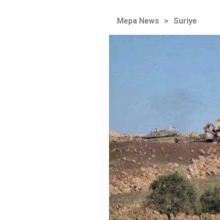
Mepa News
>
Suriye