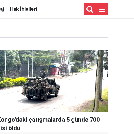
aj
Hak İhlalleri
Kongo'daki çatışmalarda 5 günde 700
işi öldü