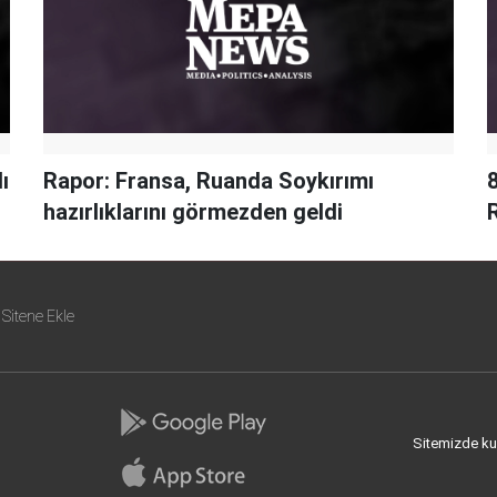
ı
Rapor: Fransa, Ruanda Soykırımı
8
hazırlıklarını görmezden geldi
Sitene Ekle
Sitemizde kull