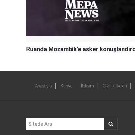
Ruanda Mozambik'e asker konuşlandırd
Anasayfa
Künye
İletişim
Gizlilik İlkeleri