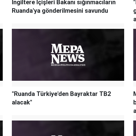
İngiltere İçişleri Bakanı sığınmacıların
"
Ruanda'ya gönderilmesini savundu
a
"Ruanda Türkiye'den Bayraktar TB2
alacak"
b
a