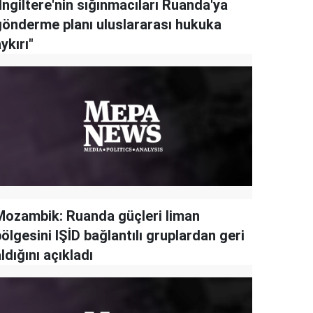
İngiltere'nin sığınmacıları Ruanda'ya
gönderme planı uluslararası hukuka
ykırı"
Mozambik: Ruanda güçleri liman
ölgesini IŞİD bağlantılı gruplardan geri
ldığını açıkladı