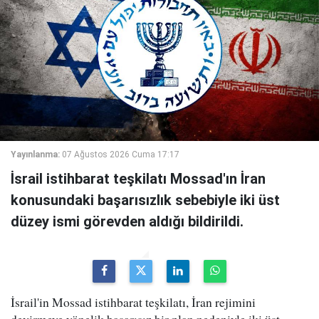
Yayınlanma:
07 Ağustos 2026 Cuma 17:17
İsrail istihbarat teşkilatı Mossad'ın İran
konusundaki başarısızlık sebebiyle iki üst
düzey ismi görevden aldığı bildirildi.
İsrail'in Mossad istihbarat teşkilatı, İran rejimini
devirmeye yönelik başarısız bir plan nedeniyle iki üst