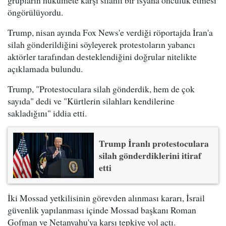
öngörülüyordu.
Trump, nisan ayında Fox News'e verdiği röportajda İran'a
silah gönderildiğini söyleyerek protestoların yabancı
aktörler tarafından desteklendiğini doğrular nitelikte
açıklamada bulundu.
Trump, "Protestoculara silah gönderdik, hem de çok
sayıda" dedi ve "Kürtlerin silahları kendilerine
sakladığını" iddia etti.
Trump İranlı protestoculara
silah gönderdiklerini itiraf
etti
İki Mossad yetkilisinin görevden alınması kararı, İsrail
güvenlik yapılanması içinde Mossad başkanı Roman
Gofman ve Netanyahu'ya karşı tepkiye yol açtı.