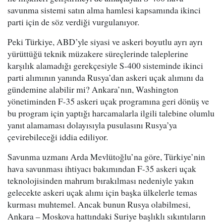
savunma sistemi satın alma hamlesi kapsamında ikinci
parti için de söz verdiği vurgulanıyor.
Peki Türkiye, ABD’yle siyasi ve askeri boyutlu ayrı ayrı
yürüttüğü teknik müzakere süreçlerinde taleplerine
karşılık alamadığı gerekçesiyle S-400 sisteminde ikinci
parti alımının yanında Rusya’dan askeri uçak alımını da
gündemine alabilir mi? Ankara’nın, Washington
yönetiminden F-35 askeri uçak programına geri dönüş ve
bu program için yaptığı harcamalarla ilgili talebine olumlu
yanıt alamaması dolayısıyla pusulasını Rusya’ya
çevirebileceği iddia ediliyor.
Savunma uzmanı Arda Mevlütoğlu’na göre, Türkiye’nin
hava savunması ihtiyacı bakımından F-35 askeri uçak
teknolojisinden mahrum bırakılması nedeniyle yakın
gelecekte askeri uçak alımı için başka ülkelerle temas
kurması muhtemel. Ancak bunun Rusya olabilmesi,
Ankara – Moskova hattındaki Suriye başlıklı sıkıntıların