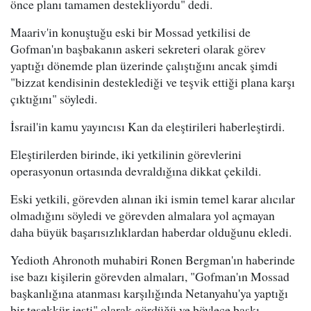
önce planı tamamen destekliyordu" dedi.
Maariv'in konuştuğu eski bir Mossad yetkilisi de
Gofman'ın başbakanın askeri sekreteri olarak görev
yaptığı dönemde plan üzerinde çalıştığını ancak şimdi
"bizzat kendisinin desteklediği ve teşvik ettiği plana karşı
çıktığını" söyledi.
İsrail'in kamu yayıncısı Kan da eleştirileri haberleştirdi.
Eleştirilerden birinde, iki yetkilinin görevlerini
operasyonun ortasında devraldığına dikkat çekildi.
Eski yetkili, görevden alınan iki ismin temel karar alıcılar
olmadığını söyledi ve görevden almalara yol açmayan
daha büyük başarısızlıklardan haberdar olduğunu ekledi.
Yedioth Ahronoth muhabiri Ronen Bergman'ın haberinde
ise bazı kişilerin görevden almaları, "Gofman'ın Mossad
başkanlığına atanması karşılığında Netanyahu'ya yaptığı
bir teşekkür jesti" olarak gördüğü ve böylece baskı