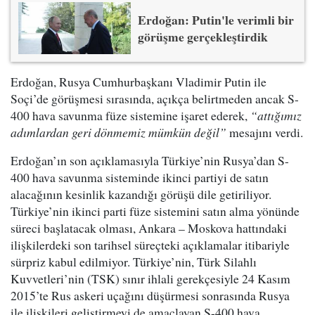
Erdoğan: Putin'le verimli bir
görüşme gerçekleştirdik
Erdoğan, Rusya Cumhurbaşkanı Vladimir Putin ile
Soçi’de görüşmesi sırasında, açıkça belirtmeden ancak S-
400 hava savunma füze sistemine işaret ederek,
“attığımız
adımlardan geri dönmemiz mümkün değil”
mesajını verdi.
Erdoğan’ın son açıklamasıyla Türkiye’nin Rusya’dan S-
400 hava savunma sisteminde ikinci partiyi de satın
alacağının kesinlik kazandığı görüşü dile getiriliyor.
Türkiye’nin ikinci parti füze sistemini satın alma yönünde
süreci başlatacak olması, Ankara – Moskova hattındaki
ilişkilerdeki son tarihsel süreçteki açıklamalar itibariyle
sürpriz kabul edilmiyor. Türkiye’nin, Türk Silahlı
Kuvvetleri’nin (TSK) sınır ihlali gerekçesiyle 24 Kasım
2015’te Rus askeri uçağını düşürmesi sonrasında Rusya
ile ilişkileri geliştirmeyi de amaçlayan S-400 hava