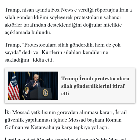
Trump, nisan ayında Fox News'e verdiği röportajda İran'a
silah gönderildiğini söyleyerek protestoların yabancı
aktörler tarafından desteklendiğini doğrular nitelikte
açıklamada bulundu.
Trump, "Protestoculara silah gönderdik, hem de çok
sayıda" dedi ve "Kürtlerin silahları kendilerine
sakladığını" iddia etti.
Trump İranlı protestoculara
silah gönderdiklerini itiraf
etti
İki Mossad yetkilisinin görevden alınması kararı, İsrail
güvenlik yapılanması içinde Mossad başkanı Roman
Gofman ve Netanyahu'ya karşı tepkiye yol açtı.
İsrail gazetesi Maariv, ismini açıklamadığı bir Mossad