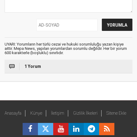
UYARI: Yorumların her türlü cezai ve hukuki sorumluluğu yazan kişiye
aittir. Mepa News, yapılan yorumlardan sorumlu değildir. Her bir yorum
600 karakterle (boşluklu) sınırlıdır.
1 Yorum
Anasayfa
Künye
İletişim
Gizlilik İlkeleri
Sitene Ekle