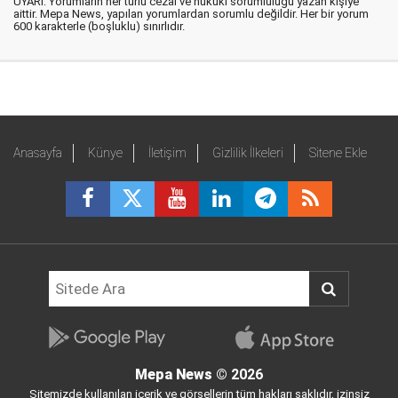
UYARI: Yorumların her türlü cezai ve hukuki sorumluluğu yazan kişiye
aittir. Mepa News, yapılan yorumlardan sorumlu değildir. Her bir yorum
600 karakterle (boşluklu) sınırlıdır.
Anasayfa
Künye
İletişim
Gizlilik İlkeleri
Sitene Ekle
Mepa News
© 2026
Sitemizde kullanılan içerik ve görsellerin tüm hakları saklıdır, izinsiz