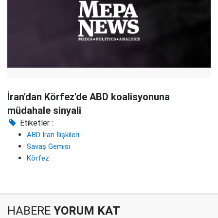
İran'dan Körfez'de ABD koalisyonuna
müdahale sinyali
Etiketler :
ABD İran İlişkileri
Savaş Gemisi
Körfez
HABERE
YORUM KAT