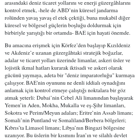
arasındaki deniz ticaret yollarını ve enerji güzergâhlarını
kontrol etmek, -hele de ABD’nin küresel jandarma
rolünden yavaş yavaş el etek çektiği, buna mukabil diğer
küresel ve bölgesel güçlerin boşluğu doldurmak için
birbiriyle yarıştığı bir ortamda- BAE için hayati önemde.
Bu amacına erişmek için Körfez’den başlayıp Kızıldeniz
ve Akdeniz’e uzanan güzergâhtaki stratejik boğazlar,
adalar ve ticaret yolları üzerinde limanlar, askeri üsler ve
lojistik ikmal hatları kurarak iktisadi ve askeri olarak
gücünü yaymaya, adeta bir "deniz imparatorluğu" kurmaya
çalışıyor. BAE'nin oyununu ne denli iddialı oynadığını
anlamak için kontrol etmeye çalıştığı noktalara bir göz
atmak yeterli: Dubai’nin Cebel Ali limanından başlayarak
Yemen’in Aden, Mokha, Mukalla ve eş-Şihr limanları,
Sokotra ve Perim/Meyun adaları; Eritre’nin Assab limanı;
Somali’nin Puntland ve Somaliland/Berbera bölgeleri;
Kıbrıs’ta Limasol limanı; Libya’nın Bingazi bölgesine
uzanıyor. Bu üslerin bir kısmını İran’ın ve silahlı devlet