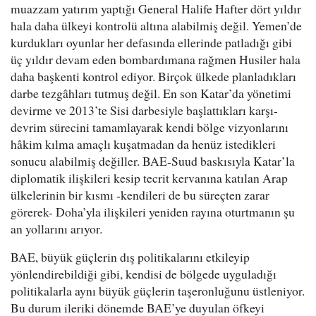
muazzam yatırım yaptığı General Halife Hafter dört yıldır
hala daha ülkeyi kontrolü altına alabilmiş değil. Yemen’de
kurdukları oyunlar her defasında ellerinde patladığı gibi
üç yıldır devam eden bombardımana rağmen Husiler hala
daha başkenti kontrol ediyor. Birçok ülkede planladıkları
darbe tezgâhları tutmuş değil. En son Katar’da yönetimi
devirme ve 2013’te Sisi darbesiyle başlattıkları karşı-
devrim sürecini tamamlayarak kendi bölge vizyonlarını
hâkim kılma amaçlı kuşatmadan da henüz istedikleri
sonucu alabilmiş değiller. BAE-Suud baskısıyla Katar’la
diplomatik ilişkileri kesip tecrit kervanına katılan Arap
ülkelerinin bir kısmı -kendileri de bu süreçten zarar
görerek- Doha’yla ilişkileri yeniden rayına oturtmanın şu
an yollarını arıyor.
BAE, büyük güçlerin dış politikalarını etkileyip
yönlendirebildiği gibi, kendisi de bölgede uyguladığı
politikalarla aynı büyük güçlerin taşeronluğunu üstleniyor.
Bu durum ileriki dönemde BAE’ye duyulan öfkeyi