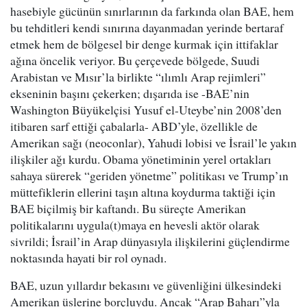
hasebiyle gücünün sınırlarının da farkında olan BAE, hem
bu tehditleri kendi sınırına dayanmadan yerinde bertaraf
etmek hem de bölgesel bir denge kurmak için ittifaklar
ağına öncelik veriyor. Bu çerçevede bölgede, Suudi
Arabistan ve Mısır’la birlikte “ılımlı Arap rejimleri”
ekseninin başını çekerken; dışarıda ise -BAE’nin
Washington Büyükelçisi Yusuf el-Uteybe’nin 2008’den
itibaren sarf ettiği çabalarla- ABD’yle, özellikle de
Amerikan sağı (neoconlar), Yahudi lobisi ve İsrail’le yakın
ilişkiler ağı kurdu. Obama yönetiminin yerel ortakları
sahaya sürerek “geriden yönetme” politikası ve Trump’ın
müttefiklerin ellerini taşın altına koydurma taktiği için
BAE biçilmiş bir kaftandı. Bu süreçte Amerikan
politikalarını uygula(t)maya en hevesli aktör olarak
sivrildi; İsrail’in Arap dünyasıyla ilişkilerini güçlendirme
noktasında hayati bir rol oynadı.
BAE, uzun yıllardır bekasını ve güvenliğini ülkesindeki
Amerikan üslerine borçluydu. Ancak “Arap Baharı”yla