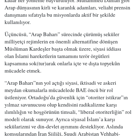
kadar her yönteme başvuruluyor. Muhammed Dahlan gibi
Arap dünyasının kirli ve karanlık adamları, veliaht prensin
danışmanı sıfatıyla bu misyonlarda aktif bir şekilde
kullanılıyor.
Üçüncüsü, “Arap Baharı” sürecinde çürümüş seküler
milliyetçi rejimlerin en önemli alternatifine dönüşen
Müslüman Kardeşler başta olmak üzere, siyasi iddiası
olan İslami hareketlerin tamamını terör örgütleri
kapsamına sok(tur)arak onlarla içte ve dışta topyekûn
mücadele etmek.
“Arap Baharı”nın yol açtığı siyasi, iktisadi ve askeri
meydan okumalarla mücadelede BAE öncü bir rol
üstleniyor. Ortadoğu’da güvenlik için “otoriter istikrar”ın
yılmaz savunucusu olup kendisini radikalizme karşı
ılımlılığın ve hoşgörünün timsali, “liberal otoriterliğin” rol
modeli olarak sunuyor. Ayrıca siyasal İslam’a karşı
sekülarizmi ve din-devlet ayrımını destekliyor. Aslında
komşularından İran Şiiliği, Suudi Arabistan Vehhabi-