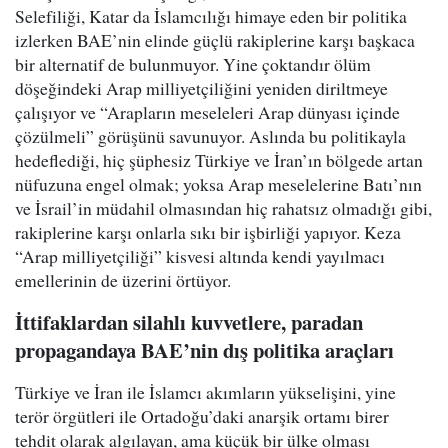
Selefiliği, Katar da İslamcılığı himaye eden bir politika
izlerken BAE’nin elinde güçlü rakiplerine karşı başkaca
bir alternatif de bulunmuyor. Yine çoktandır ölüm
döşeğindeki Arap milliyetçiliğini yeniden diriltmeye
çalışıyor ve “Arapların meseleleri Arap dünyası içinde
çözülmeli” görüşünü savunuyor. Aslında bu politikayla
hedeflediği, hiç şüphesiz Türkiye ve İran’ın bölgede artan
nüfuzuna engel olmak; yoksa Arap meselelerine Batı’nın
ve İsrail’in müdahil olmasından hiç rahatsız olmadığı gibi,
rakiplerine karşı onlarla sıkı bir işbirliği yapıyor. Keza
“Arap milliyetçiliği” kisvesi altında kendi yayılmacı
emellerinin de üzerini örtüyor.
İttifaklardan silahlı kuvvetlere, paradan
propagandaya BAE’nin dış politika araçları
Türkiye ve İran ile İslamcı akımların yükselişini, yine
terör örgütleri ile Ortadoğu’daki anarşik ortamı birer
tehdit olarak algılayan, ama küçük bir ülke olması