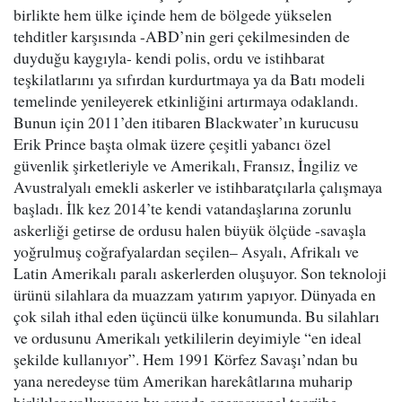
birlikte hem ülke içinde hem de bölgede yükselen
tehditler karşısında -ABD’nin geri çekilmesinden de
duyduğu kaygıyla- kendi polis, ordu ve istihbarat
teşkilatlarını ya sıfırdan kurdurtmaya ya da Batı modeli
temelinde yenileyerek etkinliğini artırmaya odaklandı.
Bunun için 2011’den itibaren Blackwater’ın kurucusu
Erik Prince başta olmak üzere çeşitli yabancı özel
güvenlik şirketleriyle ve Amerikalı, Fransız, İngiliz ve
Avustralyalı emekli askerler ve istihbaratçılarla çalışmaya
başladı. İlk kez 2014’te kendi vatandaşlarına zorunlu
askerliği getirse de ordusu halen büyük ölçüde -savaşla
yoğrulmuş coğrafyalardan seçilen– Asyalı, Afrikalı ve
Latin Amerikalı paralı askerlerden oluşuyor. Son teknoloji
ürünü silahlara da muazzam yatırım yapıyor. Dünyada en
çok silah ithal eden üçüncü ülke konumunda. Bu silahları
ve ordusunu Amerikalı yetkililerin deyimiyle “en ideal
şekilde kullanıyor”. Hem 1991 Körfez Savaşı’ndan bu
yana neredeyse tüm Amerikan harekâtlarına muharip