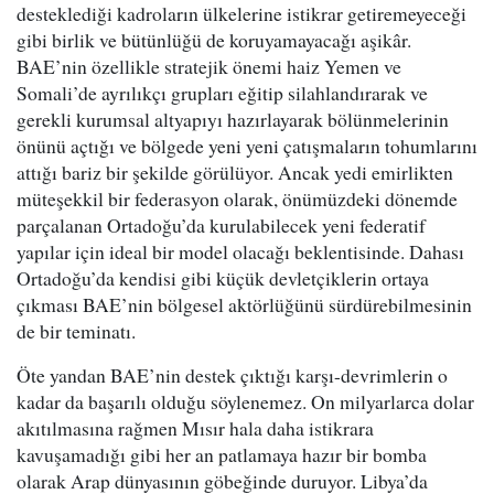
desteklediği kadroların ülkelerine istikrar getiremeyeceği
gibi birlik ve bütünlüğü de koruyamayacağı aşikâr.
BAE’nin özellikle stratejik önemi haiz Yemen ve
Somali’de ayrılıkçı grupları eğitip silahlandırarak ve
gerekli kurumsal altyapıyı hazırlayarak bölünmelerinin
önünü açtığı ve bölgede yeni yeni çatışmaların tohumlarını
attığı bariz bir şekilde görülüyor. Ancak yedi emirlikten
müteşekkil bir federasyon olarak, önümüzdeki dönemde
parçalanan Ortadoğu’da kurulabilecek yeni federatif
yapılar için ideal bir model olacağı beklentisinde. Dahası
Ortadoğu’da kendisi gibi küçük devletçiklerin ortaya
çıkması BAE’nin bölgesel aktörlüğünü sürdürebilmesinin
de bir teminatı.
Öte yandan BAE’nin destek çıktığı karşı-devrimlerin o
kadar da başarılı olduğu söylenemez. On milyarlarca dolar
akıtılmasına rağmen Mısır hala daha istikrara
kavuşamadığı gibi her an patlamaya hazır bir bomba
olarak Arap dünyasının göbeğinde duruyor. Libya’da