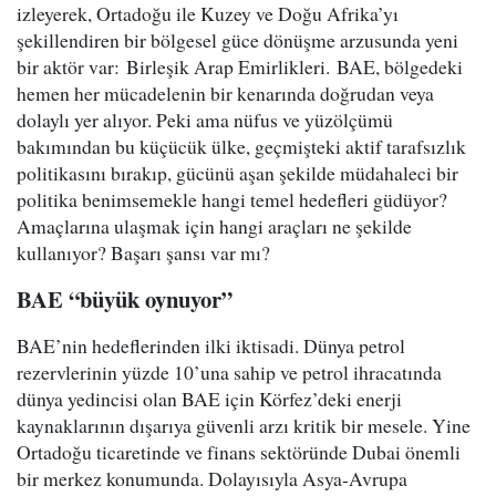
izleyerek, Ortadoğu ile Kuzey ve Doğu Afrika’yı
şekillendiren bir bölgesel güce dönüşme arzusunda yeni
bir aktör var: Birleşik Arap Emirlikleri. BAE, bölgedeki
hemen her mücadelenin bir kenarında doğrudan veya
dolaylı yer alıyor. Peki ama nüfus ve yüzölçümü
bakımından bu küçücük ülke, geçmişteki aktif tarafsızlık
politikasını bırakıp, gücünü aşan şekilde müdahaleci bir
politika benimsemekle hangi temel hedefleri güdüyor?
Amaçlarına ulaşmak için hangi araçları ne şekilde
kullanıyor? Başarı şansı var mı?
BAE “büyük oynuyor”
BAE’nin hedeflerinden ilki iktisadi. Dünya petrol
rezervlerinin yüzde 10’una sahip ve petrol ihracatında
dünya yedincisi olan BAE için Körfez’deki enerji
kaynaklarının dışarıya güvenli arzı kritik bir mesele. Yine
Ortadoğu ticaretinde ve finans sektöründe Dubai önemli
bir merkez konumunda. Dolayısıyla Asya-Avrupa