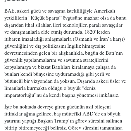
BAE, askeri gücü ve savaşma istekliliğiyle Amerikalı
yetkililerin “Küçük Sparta” övgüsüne mazhar olsa da bunu
dışarıdan ithal silahlar, ileri teknolojiler, paralı savaşçılar
ve danışmanlarla elde etmiş durumda. 1820’lerden
itibaren imzaladığı anlaşmalarla (Osmanlı ve İran’a karşı)
güvenliğini ve dış politikasını İngiliz himayesine
devretmesinden gelen bir alışkanlıkla, bugün de Batı’nın
güvenlik yapılanmalarını ve savunma stratejilerini
kopyalamaya ve bizzat Batılıları kiralamaya çalışsa da
bunları kendi bünyesine uyduramadığı gibi yerli ve
bütüncül bir vizyondan da yoksun. Dışarıda askeri üsler ve
limanlarla kurmakta olduğu o büyük “deniz
imparatorluğu”nu da kendi başına yönetmesi imkânsız.
İşte bu noktada devreye giren gücünün asıl bileşeni
ittifaklar ağına gelince, baş müttefiki ABD’de en büyük
yatırımı yaptığı Başkan Trump’ın görev süresini salimen
bitirip bitiremeyeceği belirsiz. Görev süresini tamamlasa