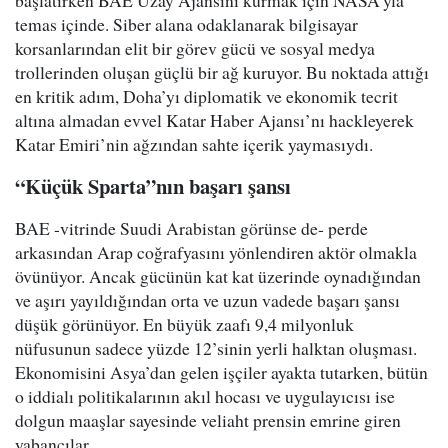
başlatırken BAE Uzay Ajansını kurmak için NASA’yla
temas içinde. Siber alana odaklanarak bilgisayar
korsanlarından elit bir görev gücü ve sosyal medya
trollerinden oluşan güçlü bir ağ kuruyor. Bu noktada attığı
en kritik adım, Doha’yı diplomatik ve ekonomik tecrit
altına almadan evvel Katar Haber Ajansı’nı hackleyerek
Katar Emiri’nin ağzından sahte içerik yaymasıydı.
“Küçük Sparta”nın başarı şansı
BAE -vitrinde Suudi Arabistan görünse de- perde
arkasından Arap coğrafyasını yönlendiren aktör olmakla
övünüyor. Ancak gücünün kat kat üzerinde oynadığından
ve aşırı yayıldığından orta ve uzun vadede başarı şansı
düşük görünüyor. En büyük zaafı 9,4 milyonluk
nüfusunun sadece yüzde 12’sinin yerli halktan oluşması.
Ekonomisini Asya’dan gelen işçiler ayakta tutarken, bütün
o iddialı politikalarının akıl hocası ve uygulayıcısı ise
dolgun maaşlar sayesinde veliaht prensin emrine giren
yabancılar.