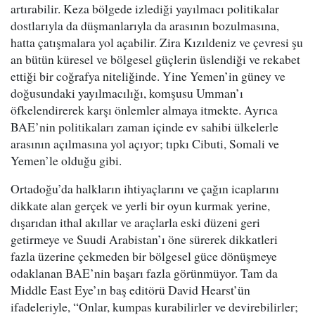
artırabilir. Keza bölgede izlediği yayılmacı politikalar
dostlarıyla da düşmanlarıyla da arasının bozulmasına,
hatta çatışmalara yol açabilir. Zira Kızıldeniz ve çevresi şu
an bütün küresel ve bölgesel güçlerin üslendiği ve rekabet
ettiği bir coğrafya niteliğinde. Yine Yemen’in güney ve
doğusundaki yayılmacılığı, komşusu Umman’ı
öfkelendirerek karşı önlemler almaya itmekte. Ayrıca
BAE’nin politikaları zaman içinde ev sahibi ülkelerle
arasının açılmasına yol açıyor; tıpkı Cibuti, Somali ve
Yemen’le olduğu gibi.
Ortadoğu’da halkların ihtiyaçlarını ve çağın icaplarını
dikkate alan gerçek ve yerli bir oyun kurmak yerine,
dışarıdan ithal akıllar ve araçlarla eski düzeni geri
getirmeye ve Suudi Arabistan’ı öne sürerek dikkatleri
fazla üzerine çekmeden bir bölgesel güce dönüşmeye
odaklanan BAE’nin başarı fazla görünmüyor. Tam da
Middle East Eye’ın baş editörü David Hearst’ün
ifadeleriyle, “Onlar, kumpas kurabilirler ve devirebilirler;