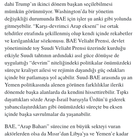
dahi Trump’ın ikinci dönem başkan seçilebilmesi
mümkün görünmüyor. Washington’da bir yönetim
değişikliği durumunda BAE için işler şu anki gibi yolunda
gitmeyebilir. “Karşı-devrimci Arap ekseni” ise ortak
tehditler etrafında şekillenmiş olup kendi içinde rekabetler
ve kırılganlıklar sözkonusu. BAE Veliaht Prensi, devlet
yönetiminde toy Suudi Veliaht Prensi üzerinde kurduğu
etkiyle Suudi tahtının ardındaki asıl güce dönüşse de
uygulattığı “devrim” niteliğindeki politikalar önümüzdeki
süreçte kraliyet ailesi ve rejimin dayandığı güç odakları
içinde bir patlamaya yol açabilir. Suud-BAE arasında şu an
Yemen politikasında alenen görünen farklılıklar ileriki
dönemde başka alanlarda da kendini hissettirebilir. Tıpkı
dayattıkları sözde Arap-İsrail barışıyla Ürdün’ü giderek
yabancılaştırdıkları gibi önümüzdeki süreçte bu eksen
içinde başka savrulmalar da yaşanabilir.
BAE, “Arap Baharı” sürecine en büyük sekteyi vuran
aktörlerden olsa da Mısır’dan Libya’ya ve Yemen’e kadar