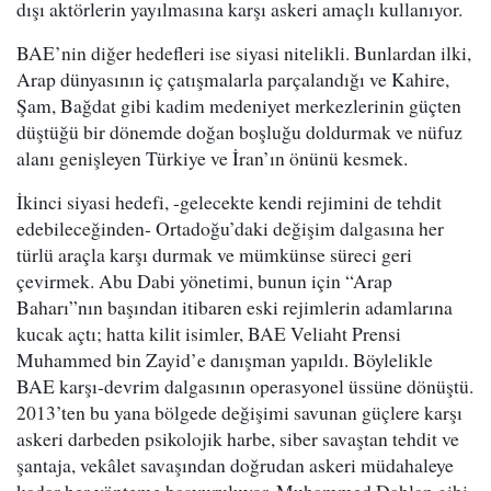
dışı aktörlerin yayılmasına karşı askeri amaçlı kullanıyor.
BAE’nin diğer hedefleri ise siyasi nitelikli. Bunlardan ilki,
Arap dünyasının iç çatışmalarla parçalandığı ve Kahire,
Şam, Bağdat gibi kadim medeniyet merkezlerinin güçten
düştüğü bir dönemde doğan boşluğu doldurmak ve nüfuz
alanı genişleyen Türkiye ve İran’ın önünü kesmek.
İkinci siyasi hedefi, -gelecekte kendi rejimini de tehdit
edebileceğinden- Ortadoğu’daki değişim dalgasına her
türlü araçla karşı durmak ve mümkünse süreci geri
çevirmek. Abu Dabi yönetimi, bunun için “Arap
Baharı”nın başından itibaren eski rejimlerin adamlarına
kucak açtı; hatta kilit isimler, BAE Veliaht Prensi
Muhammed bin Zayid’e danışman yapıldı. Böylelikle
BAE karşı-devrim dalgasının operasyonel üssüne dönüştü.
2013’ten bu yana bölgede değişimi savunan güçlere karşı
askeri darbeden psikolojik harbe, siber savaştan tehdit ve
şantaja, vekâlet savaşından doğrudan askeri müdahaleye