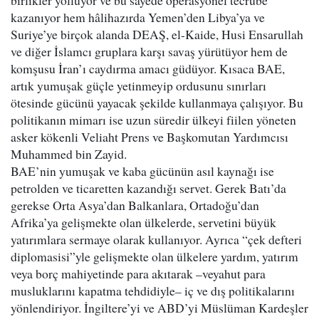
birlikler yolluyor ve bu sayede operasyonel tecrübe
kazanıyor hem hâlihazırda Yemen’den Libya’ya ve
Suriye’ye birçok alanda DEAŞ, el-Kaide, Husi Ensarullah
ve diğer İslamcı gruplara karşı savaş yürütüyor hem de
komşusu İran’ı caydırma amacı güdüyor. Kısaca BAE,
artık yumuşak güçle yetinmeyip ordusunu sınırları
ötesinde gücünü yayacak şekilde kullanmaya çalışıyor. Bu
politikanın mimarı ise uzun süredir ülkeyi fiilen yöneten
asker kökenli Veliaht Prens ve Başkomutan Yardımcısı
Muhammed bin Zayid.
BAE’nin yumuşak ve kaba gücünün asıl kaynağı ise
petrolden ve ticaretten kazandığı servet. Gerek Batı’da
gerekse Orta Asya’dan Balkanlara, Ortadoğu’dan
Afrika’ya gelişmekte olan ülkelerde, servetini büyük
yatırımlara sermaye olarak kullanıyor. Ayrıca “çek defteri
diplomasisi”yle gelişmekte olan ülkelere yardım, yatırım
veya borç mahiyetinde para akıtarak –veyahut para
musluklarını kapatma tehdidiyle– iç ve dış politikalarını
yönlendiriyor. İngiltere’yi ve ABD’yi Müslüman Kardeşler