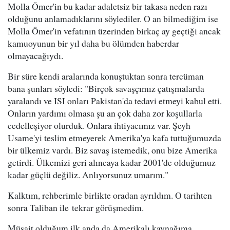
Molla Ömer'in bu kadar adaletsiz bir takasa neden razı
olduğunu anlamadıklarını söylediler. O an bilmediğim ise
Molla Ömer'in vefatının üzerinden birkaç ay geçtiği ancak
kamuoyunun bir yıl daha bu ölümden haberdar
olmayacağıydı.
Bir süre kendi aralarında konuştuktan sonra tercüman
bana şunları söyledi: "Birçok savaşçımız çatışmalarda
yaralandı ve ISI onları Pakistan'da tedavi etmeyi kabul etti.
Onların yardımı olmasa şu an çok daha zor koşullarla
cedelleşiyor olurduk. Onlara ihtiyacımız var. Şeyh
Usame'yi teslim etmeyerek Amerika'ya kafa tuttuğumuzda
bir ülkemiz vardı. Biz savaş istemedik, onu bize Amerika
getirdi. Ülkemizi geri alıncaya kadar 2001'de olduğumuz
kadar güçlü değiliz. Anlıyorsunuz umarım."
Kalktım, rehberimle birlikte oradan ayrıldım. O tarihten
sonra Taliban ile tekrar görüşmedim.
Müsait olduğum ilk anda da Amerikalı kaynağıma