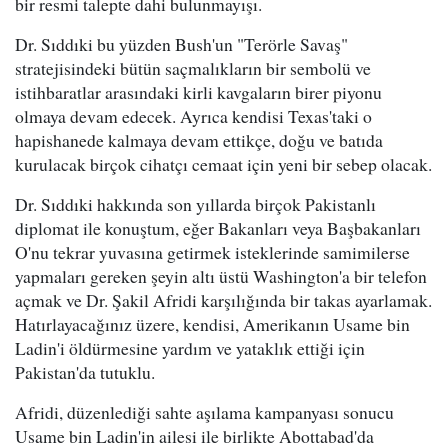
bir resmi talepte dahi bulunmayışı.
Dr. Sıddıki bu yüzden Bush'un "Terörle Savaş"
stratejisindeki bütün saçmalıkların bir sembolü ve
istihbaratlar arasındaki kirli kavgaların birer piyonu
olmaya devam edecek. Ayrıca kendisi Texas'taki o
hapishanede kalmaya devam ettikçe, doğu ve batıda
kurulacak birçok cihatçı cemaat için yeni bir sebep olacak.
Dr. Sıddıki hakkında son yıllarda birçok Pakistanlı
diplomat ile konuştum, eğer Bakanları veya Başbakanları
O'nu tekrar yuvasına getirmek isteklerinde samimilerse
yapmaları gereken şeyin altı üstü Washington'a bir telefon
açmak ve Dr. Şakil Afridi karşılığında bir takas ayarlamak.
Hatırlayacağınız üzere, kendisi, Amerikanın Usame bin
Ladin'i öldürmesine yardım ve yataklık ettiği için
Pakistan'da tutuklu.
Afridi, düzenlediği sahte aşılama kampanyası sonucu
Usame bin Ladin'in ailesi ile birlikte Abottabad'da