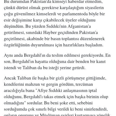
Bu durumdan Pakistan'da kimseyi haberdar etmedim,
çünkü dürüst olmak gerekirse karşılaştığım siyasilerin
çoğu güvenilmez kimselerdi ve parlamentoda böyle bir
esir değişimine karşı çıkabilecek üyeler olduğunu
düşündüm. Bu yüzden Sıddıki'nin Afganistan'a
getirilmesi, sınırdaki Hayber geçidinden Pakistan'a
geçirilmesi, akabinde bir basın toplantısı düzenlenerek
özgürlüğünün duyurulması için hazırlıklara başladım.
Aynı anda Bergdahl'ın da teslim edilmesi gerekiyordu. En
son, Bergdahl'ın hayatta olduğuna dair benden bir kanıt
istendi ve Taliban da bu isteği yerine getirdi.
Ancak Taliban ile başka bir gizli görüşmeye gittiğimde,
kendilerini mahzun ve gergin gördüm, tercüman
aracılığıyla bana "Afiye Sıddıki anlaşmasının iptal
olduğunu, Bergdahl'ı takas etmek için başka birinin olup
olmadığını" sordular. Bu beni şoke etti, sebebini
sorduğumda çok sınırlı bilgi verildi ki beni sinirlendirdi,
onların onurunu ve Müslüman esirleri kurtarmaya yönelik