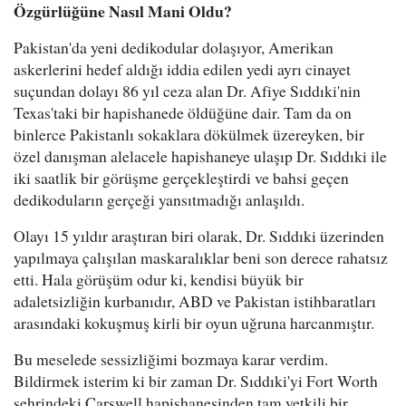
Özgürlüğüne Nasıl Mani Oldu?
Pakistan'da yeni dedikodular dolaşıyor, Amerikan
askerlerini hedef aldığı iddia edilen yedi ayrı cinayet
suçundan dolayı 86 yıl ceza alan Dr. Afiye Sıddıki'nin
Texas'taki bir hapishanede öldüğüne dair. Tam da on
binlerce Pakistanlı sokaklara dökülmek üzereyken, bir
özel danışman alelacele hapishaneye ulaşıp Dr. Sıddıki ile
iki saatlik bir görüşme gerçekleştirdi ve bahsi geçen
dedikoduların gerçeği yansıtmadığı anlaşıldı.
Olayı 15 yıldır araştıran biri olarak, Dr. Sıddıki üzerinden
yapılmaya çalışılan maskaralıklar beni son derece rahatsız
etti. Hala görüşüm odur ki, kendisi büyük bir
adaletsizliğin kurbanıdır, ABD ve Pakistan istihbaratları
arasındaki kokuşmuş kirli bir oyun uğruna harcanmıştır.
Bu meselede sessizliğimi bozmaya karar verdim.
Bildirmek isterim ki bir zaman Dr. Sıddıki'yi Fort Worth
şehrindeki Carswell hapishanesinden tam yetkili bir