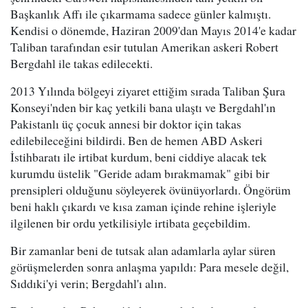
Başkanlık Affı ile çıkarmama sadece günler kalmıştı.
Kendisi o dönemde, Haziran 2009'dan Mayıs 2014'e kadar
Taliban tarafından esir tutulan Amerikan askeri Robert
Bergdahl ile takas edilecekti.
2013 Yılında bölgeyi ziyaret ettiğim sırada Taliban Şura
Konseyi'nden bir kaç yetkili bana ulaştı ve Bergdahl'ın
Pakistanlı üç çocuk annesi bir doktor için takas
edilebileceğini bildirdi. Ben de hemen ABD Askeri
İstihbaratı ile irtibat kurdum, beni ciddiye alacak tek
kurumdu üstelik "Geride adam bırakmamak" gibi bir
prensipleri olduğunu söyleyerek övünüyorlardı. Öngörüm
beni haklı çıkardı ve kısa zaman içinde rehine işleriyle
ilgilenen bir ordu yetkilisiyle irtibata geçebildim.
Bir zamanlar beni de tutsak alan adamlarla aylar süren
görüşmelerden sonra anlaşma yapıldı: Para mesele değil,
Sıddıki'yi verin; Bergdahl'ı alın.