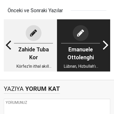
Önceki ve Sonraki Yazılar
Zahide Tuba
Emanuele
Kor
Ottolenghi
Körfez'in ithal akılla
Lübnan, Hizbullah’ın
güçlenen ülkesi: BAE
Latin Amerika’daki
kokain ticaretinin
güvenliğini sağlıyor
YAZIYA
YORUM KAT