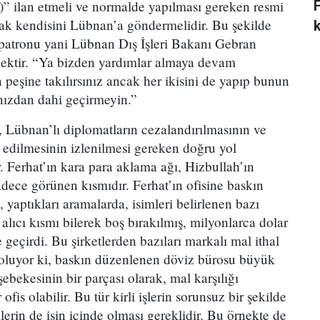
” ilan etmeli ve normalde yapılması gereken resmi
ak kendisini Lübnan’a göndermelidir. Bu şekilde
n patronu yani Lübnan Dış İşleri Bakanı Gebran
ecektir. “Ya bizden yardımlar almaya devam
n peşine takılırsınız ancak her ikisini de yapıp bunun
ınızdan dahi geçirmeyin.”
, Lübnan’lı diplomatların cezalandırılmasının ve
m edilmesinin izlenilmesi gereken doğru yol
. Ferhat’ın kara para aklama ağı, Hizbullah’ın
ece görünen kısmıdır. Ferhat’ın ofisine baskın
 yaptıkları aramalarda, isimleri belirlenen bazı
, alıcı kısmı bilerek boş bırakılmış, milyonlarca dolar
le geçirdi. Bu şirketlerden bazıları markalı mal ithal
 oluyor ki, baskın düzenlenen döviz bürosu büyük
ebekesinin bir parçası olarak, mal karşılığı
ofis olabilir. Bu tür kirli işlerin sorunsuz bir şekilde
ilerin de işin içinde olması gereklidir. Bu örnekte de