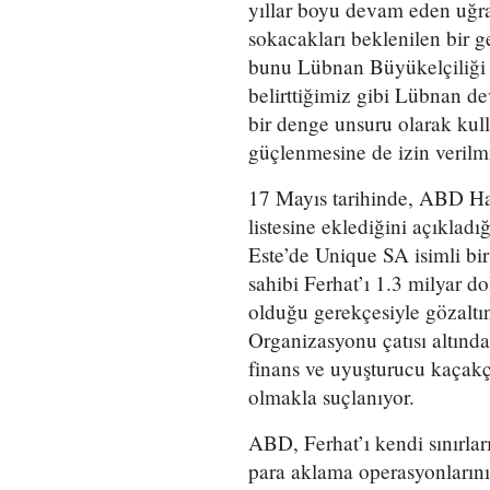
yıllar boyu devam eden uğraş
sokacakları beklenilen bir 
bunu Lübnan Büyükelçiliği 
belirttiğimiz gibi Lübnan de
bir denge unsuru olarak kull
güçlenmesine de izin verilmi
17 Mayıs tarihinde, ABD Haz
listesine eklediğini açıkladı
Este’de Unique SA isimli b
sahibi Ferhat’ı 1.3 milyar d
olduğu gerekçesiyle gözaltın
Organizasyonu çatısı altında
finans ve uyuşturucu kaçakçı
olmakla suçlanıyor.
ABD, Ferhat’ı kendi sınırlar
para aklama operasyonların