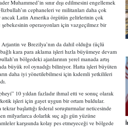
der Muhammed’in sınır dışı edilmesini engellemek
 Hizbullah’ın cephaneleri ve militanları daha çok
r ancak Latin Amerika örgütün gelirlerinin çok
ç şebekesinin operasyonları için vazgeçilmez bir
.
, Arjantin ve Brezilya’nın da dahil olduğu (üçlü
bağlı kara para aklama işleri hızla büyümeye devam
ullah’ın bölgedeki ajanlarının yerel manada artış
da büyük rol oynadığı biliniyor. Hatta işleri büyüten
rın daha iyi yönetilebilmesi için kıdemli yetkilileri
dı.
pheyi” 10 yıldan fazladır ihmal etti ve sonuç olarak
rkotik işleri için gayet uygun bir ortam buldular.
ekrar başlattığı federal soruşturmalar neticesinde
len milyarlarca dolarlık suç ağı gün yüzüne
hamleler karşısında kolay pes etmeyeceği ve bölgede