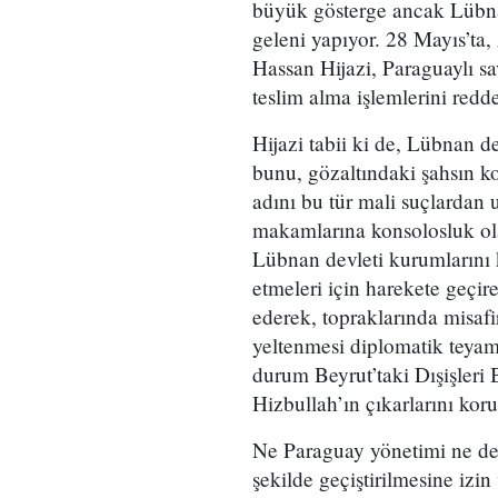
büyük gösterge ancak Lübna
geleni yapıyor. 28 Mayıs’ta
Hassan Hijazi, Paraguaylı s
teslim alma işlemlerini redde
Hijazi tabii ki de, Lübnan 
bunu, gözaltındaki şahsın ko
adını bu tür mali suçlardan 
makamlarına konsolosluk ola
Lübnan devleti kurumlarını k
etmeleri için harekete geçir
ederek, topraklarında misaf
yeltenmesi diplomatik teyam
durum Beyrut’taki Dışişleri 
Hizbullah’ın çıkarlarını koru
Ne Paraguay yönetimi ne de 
şekilde geçiştirilmesine izi