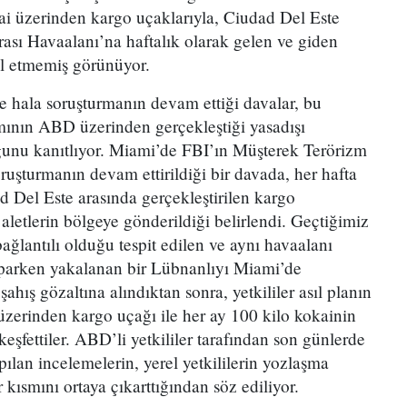
ai üzerinden kargo uçaklarıyla, Ciudad Del Este
rası Havaalanı’na haftalık olarak gelen ve giden
ol etmemiş görünüyor.
e hala soruşturmanın devam ettiği davalar, bu
mının ABD üzerinden gerçekleştiği yasadışı
uğunu kanıtlıyor. Miami’de FBI’ın Müşterek Terörizm
uşturmanın devam ettirildiği bir davada, her hafta
 Del Este arasında gerçekleştirilen kargo
 aletlerin bölgeye gönderildiği belirlendi. Geçtiğimiz
bağlantılı olduğu tespit edilen ve aynı havaalanı
aparken yakalanan bir Lübnanlıyı Miami’de
 şahış gözaltına alındıktan sonra, yetkililer asıl planın
üzerinden kargo uçağı ile her ay 100 kilo kokainin
şfettiler. ABD’li yetkililer tarafından son günlerde
lan incelemelerin, yerel yetkililerin yozlaşma
 kısmını ortaya çıkarttığından söz ediliyor.