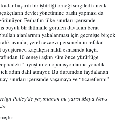
 kadar başarılı bir işbirliği örneği sergiledi ancak
çakçıların devlet yönetimine baskı yapması da
görünüyor. Ferhat’ın ülke sınırları içerisinde
hıs büyük bir ihtimalle görülen davadan berat
zbullah ajanlarının yakalanması için geçmişte birçok
Aralık ayında, yerel cezaevi personelinin refakat
ki uyuşturucu kaçakçısı nakil esnasında kaçtı.
afından 10 seneyi aşkın süre önce yürürlüğe
 cephedeki” uyuşturucu operasyonlarına yönelik
a tek adım dahi atmıyor. Bu durumdan faydalanan
uay sınırları içerisinde yaşamaya ve “ticaretlerini”
reign Policy'de yayınlanan bu yazısı Mepa News
ştir.
nmuştur