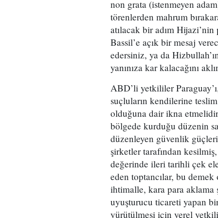
non grata (istenmeyen adam)
törenlerden mahrum bırakar
atılacak bir adım Hijazi’ni
Bassil’e açık bir mesaj ver
edersiniz, ya da Hizbullah’ı
yanınıza kar kalacağını akl
ABD’li yetkililer Paraguay’ı
suçluların kendilerine tesli
olduğuna dair ikna etmelidir
bölgede kurduğu düzenin sad
düzenleyen güvenlik güçleri,
şirketler tarafından kesilmiş
değerinde ileri tarihli çek e
eden toptancılar, bu demek
ihtimalle, kara para aklama ş
uyuşturucu ticareti yapan bir 
yürütülmesi için yerel yetkil