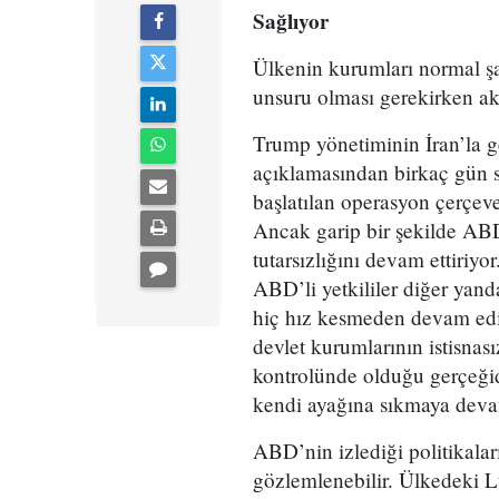
Sağlıyor
Ülkenin kurumları normal şar
unsuru olması gerekirken a
Trump yönetiminin İran’la g
açıklamasından birkaç gün s
başlatılan operasyon çerçeves
Ancak garip bir şekilde ABD’
tutarsızlığını devam ettiriy
ABD’li yetkililer diğer yan
hiç hız kesmeden devam edi
devlet kurumlarının istisna
kontrolünde olduğu gerçeğid
kendi ayağına sıkmaya deva
ABD’nin izlediği politikalar
gözlemlenebilir. Ülkedeki 