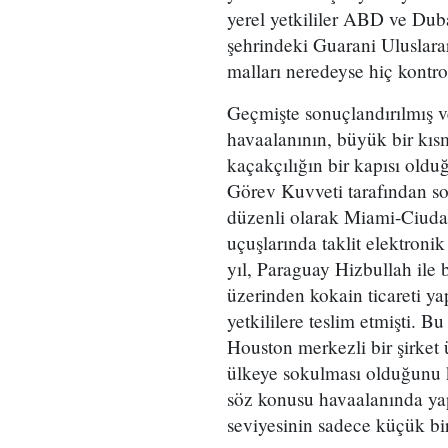
yerel yetkililer ABD ve Dub
şehrindeki Guarani Uluslara
malları neredeyse hiç kontr
Geçmişte sonuçlandırılmış v
havaalanının, büyük bir kıs
kaçakçılığın bir kapısı old
Görev Kuvveti tarafından sor
düzenli olarak Miami-Ciudad
uçuşlarında taklit elektronik
yıl, Paraguay Hizbullah ile 
üzerinden kokain ticareti y
yetkililere teslim etmişti. Bu
Houston merkezli bir şirket 
ülkeye sokulması olduğunu ke
söz konusu havaalanında yapı
seviyesinin sadece küçük bir