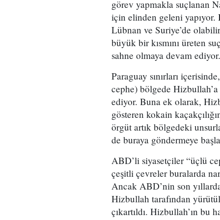
görev yapmakla suçlanan Na
için elinden geleni yapıyor.
Lübnan ve Suriye’de olabili
büyük bir kısmını üreten su
sahne olmaya devam ediyor
Paraguay sınırları içerisinde
cephe) bölgede Hizbullah’a 
ediyor. Buna ek olarak, Hizb
gösteren kokain kaçakçılığın
örgüt artık bölgedeki unsurla
de buraya göndermeye başla
ABD’li siyasetçiler “üçlü ce
çeşitli çevreler buralarda na
Ancak ABD’nin son yıllarda t
Hizbullah tarafından yürütü
çıkartıldı. Hizbullah’ın bu 