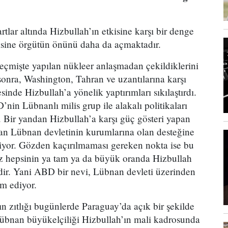
tlar altında Hizbullah’ın etkisine karşı bir denge
ksine örgütün önünü daha da açmaktadır.
eçmişte yapılan nükleer anlaşmadan çekildiklerini
onra, Washington, Tahran ve uzantılarına karşı
inde Hizbullah’a yönelik yaptırımları sıkılaştırdı.
nin Lübnanlı milis grup ile alakalı politikaları
or. Bir yandan Hizbullah’a karşı güç gösteri yapan
dan Lübnan devletinin kurumlarına olan desteğine
yor. Gözden kaçırılmaması gereken nokta ise bu
sız hepsinin ya tam ya da büyük oranda Hizbullah
ir. Yani ABD bir nevi, Lübnan devleti üzerinden
m ediyor.
ın zıtlığı bugünlerde Paraguay’da açık bir şekilde
Lübnan büyükelçiliği Hizbullah’ın mali kadrosunda