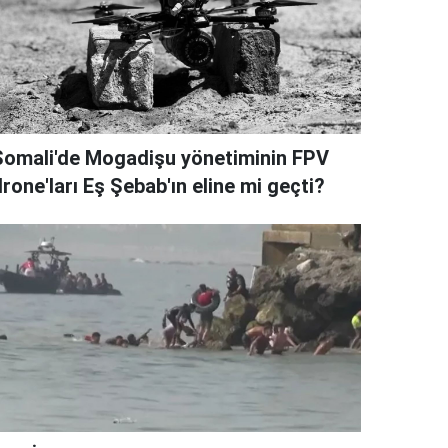
Somali'de Mogadişu yönetiminin FPV
rone'ları Eş Şebab'ın eline mi geçti?