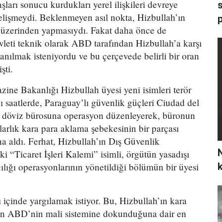
ları sonucu kurdukları yerel ilişkileri devreye
s
gelişmeydi. Beklenmeyen asıl nokta, Hizbullah’ın
p
üzerinden yapmasıydı. Fakat daha önce de
vleti teknik olarak ABD tarafından Hizbullah’a karşı
anılmak isteniyordu ve bu çerçevede belirli bir oran
şti.
ine Bakanlığı Hizbullah üyesi yeni isimleri terör
ğı saatlerde, Paraguay’lı güvenlik güçleri Ciudad del
ir döviz bürosuna operasyon düzenleyerek, büronun
olarlık kara para aklama şebekesinin bir parçası
a aldı. Ferhat, Hizbullah’ın Dış Güvenlik
N
ki “Ticaret İşleri Kalemi” isimli, örgütün yasadışı
lığı operasyonlarının yönetildiği bölümün bir üyesi
ı içinde yargılamak istiyor. Bu, Hizbullah’ın kara
ın ABD’nin mali sistemine dokunduğuna dair en