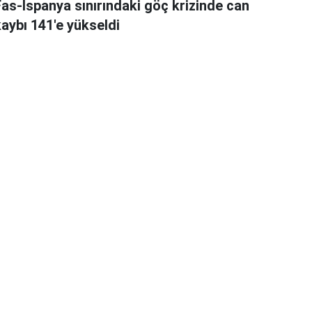
Fas-İspanya sınırındaki göç krizinde can
kaybı 141'e yükseldi