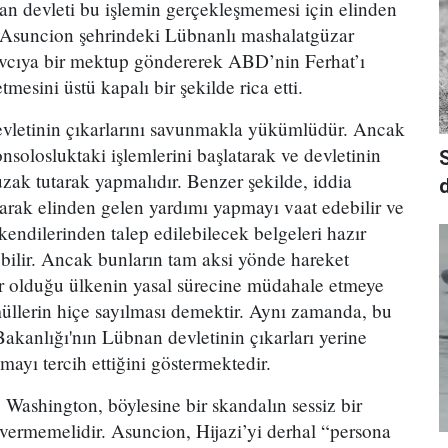
n devleti bu işlemin gerçekleşmemesi için elinden
, Asuncion şehrindeki Lübnanlı mashalatgüzar
avcıya bir mektup göndererek ABD’nin Ferhat’ı
tmesini üstü kapalı bir şekilde rica etti.
devletinin çıkarlarını savunmakla yükümlüdür. Ancak
nsolosluktaki işlemlerini başlatarak ve devletinin
uzak tutarak yapmalıdır. Benzer şekilde, iddia
d
rak elinden gelen yardımı yapmayı vaat edebilir ve
endilerinden talep edilebilecek belgeleri hazır
ebilir. Ancak bunların tam aksi yönde hareket
ir olduğu ülkenin yasal sürecine müdahale etmeye
üllerin hiçe sayılması demektir. Aynı zamanda, bu
Bakanlığı'nın Lübnan devletinin çıkarları yerine
mayı tercih ettiğini göstermektedir.
Washington, böylesine bir skandalın sessiz bir
n vermemelidir. Asuncion, Hijazi’yi derhal “persona