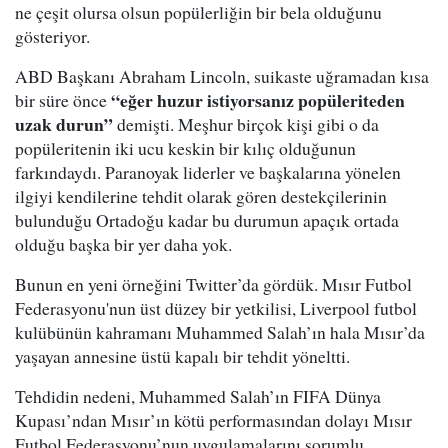
ne çeşit olursa olsun popülerliğin bir bela olduğunu
gösteriyor.
ABD Başkanı Abraham Lincoln, suikaste uğramadan kısa
“eğer huzur istiyorsanız popüleriteden
bir süre önce
uzak durun”
demişti. Meşhur birçok kişi gibi o da
popüleritenin iki ucu keskin bir kılıç olduğunun
farkındaydı. Paranoyak liderler ve başkalarına yönelen
ilgiyi kendilerine tehdit olarak gören destekçilerinin
bulunduğu Ortadoğu kadar bu durumun apaçık ortada
olduğu başka bir yer daha yok.
Bunun en yeni örneğini Twitter’da gördük. Mısır Futbol
Federasyonu'nun üst düzey bir yetkilisi, Liverpool futbol
kulübünün kahramanı Muhammed Salah’ın hala Mısır’da
yaşayan annesine üstü kapalı bir tehdit yöneltti.
Tehdidin nedeni, Muhammed Salah’ın FIFA Dünya
Kupası’ndan Mısır’ın kötü performasından dolayı Mısır
Futbol Federasyonu’nun uygulamalarını sorumlu