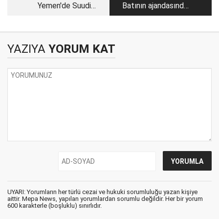
Yemen'de Suudi
Batının ajandasında
Arabistan'ın savaş
Rohingyalar için askeri
suçlarının ortağı
müdahale yok
medya
YAZIYA
YORUM KAT
UYARI: Yorumların her türlü cezai ve hukuki sorumluluğu yazan kişiye
aittir. Mepa News, yapılan yorumlardan sorumlu değildir. Her bir yorum
600 karakterle (boşluklu) sınırlıdır.