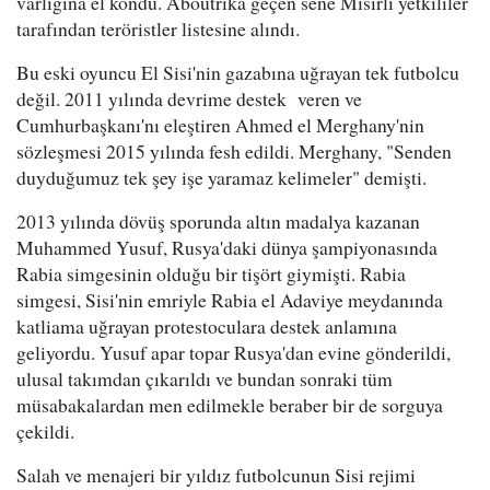
varlığına el kondu. Aboutrika geçen sene Mısırlı yetkililer
tarafından teröristler listesine alındı.
Bu eski oyuncu El Sisi'nin gazabına uğrayan tek futbolcu
değil. 2011 yılında devrime destek veren ve
Cumhurbaşkanı'nı eleştiren Ahmed el Merghany'nin
sözleşmesi 2015 yılında fesh edildi. Merghany, "Senden
duyduğumuz tek şey işe yaramaz kelimeler" demişti.
2013 yılında dövüş sporunda altın madalya kazanan
Muhammed Yusuf, Rusya'daki dünya şampiyonasında
Rabia simgesinin olduğu bir tişört giymişti. Rabia
simgesi, Sisi'nin emriyle Rabia el Adaviye meydanında
katliama uğrayan protestoculara destek anlamına
geliyordu. Yusuf apar topar Rusya'dan evine gönderildi,
ulusal takımdan çıkarıldı ve bundan sonraki tüm
müsabakalardan men edilmekle beraber bir de sorguya
çekildi.
Salah ve menajeri bir yıldız futbolcunun Sisi rejimi