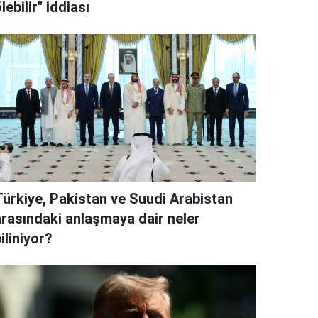
lebilir" iddiası
Türkiye, Pakistan ve Suudi Arabistan
arasındaki anlaşmaya dair neler
iliniyor?