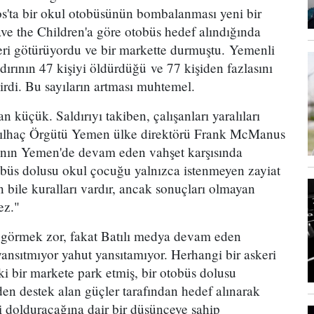
tos'ta bir okul otobüsünün bombalanması yeni bir
ave the Children'a göre otobüs hedef alındığında
eri götürüyordu ve bir markette durmuştu. Yemenli
aldırının 47 kişiyi öldürdüğü ve 77 kişiden fazlasını
dirdi. Bu sayıların artması muhtemel.
 küçük. Saldırıyı takiben, çalışanları yaralıları
ızılhaç Örgütü Yemen ülke direktörü Frank McManus
anın Yemen'de devam eden vahşet karşısında
obüs dolusu okul çocuğu yalnızca istenmeyen zayiat
 bile kuralları vardır, ancak sonuçları olmayan
ez."
 görmek zor, fakat Batılı medya devam eden
 yansıtmıyor yahut yansıtamıyor. Herhangi bir askeri
ki bir markete park etmiş, bir otobüs dolusu
en destek alan güçler tarafından hedef alınarak
 dolduracağına dair bir düşünceye sahip