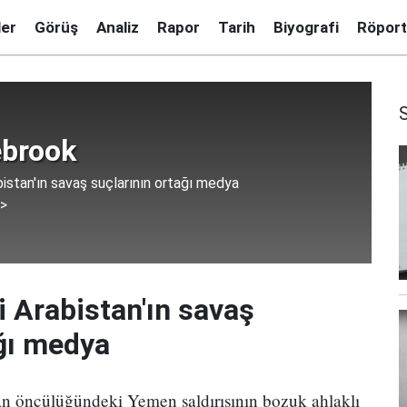
ler
Görüş
Analiz
Rapor
Tarih
Biyografi
Röport
ebrook
istan'ın savaş suçlarının ortağı medya
 >
 Arabistan'ın savaş
ağı medya
tan öncülüğündeki Yemen saldırısının bozuk ahlaklı