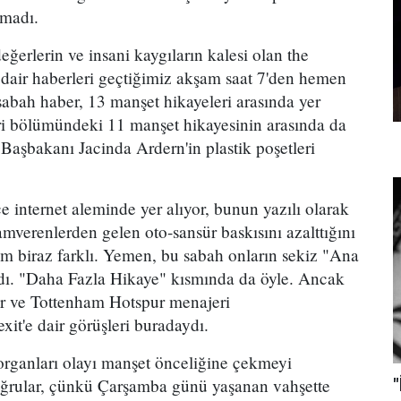
lmadı.
ğerlerin ve insani kaygıların kalesi olan the
a dair haberleri geçtiğimiz akşam saat 7'den hemen
abah haber, 13 manşet hikayeleri arasında yer
ri bölümündeki 11 manşet hikayesinin arasında da
Başbakanı Jacinda Ardern'in plastik poşetleri
 internet aleminde yer alıyor, bunun yazılı olarak
amverenlerden gelen oto-sansür baskısını azalttığını
um biraz farklı. Yemen, bu sabah onların sekiz "Ana
adı. "Daha Fazla Hikaye" kısmında da öyle. Ancak
ar ve Tottenham Hotspur menajeri
it'e dair görüşleri buradaydı.
rganları olayı manşet önceliğine çekmeyi
ular, çünkü Çarşamba günü yaşanan vahşette