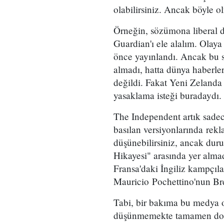
olabilirsiniz. Ancak böyle o
Örneğin, sözümona liberal de
Guardian'ı ele alalım. Olay
önce yayınlandı. Ancak bu s
almadı, hatta dünya haberle
değildi. Fakat Yeni Zelanda 
yasaklama isteği buradaydı.
The Independent artık sadece
basılan versiyonlarında rekl
düşünebilirsiniz, ancak dur
Hikayesi" arasında yer alm
Fransa'daki İngiliz kampçıl
Mauricio Pochettino'nun Brex
Tabi, bir bakıma bu medya o
düşünmemekte tamamen doğr