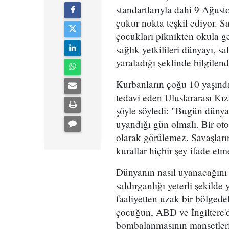
standartlarıyla dahi 9 Ağus
çukur nokta teşkil ediyor. S
çocukları piknikten okula g
sağlık yetkilileri dünyayı, s
yaraladığı şeklinde bilgilen
Kurbanların çoğu 10 yaşından
tedavi eden Uluslararası K
şöyle söyledi: "Bugün düny
uyandığı gün olmalı. Bir ot
olarak görülemez. Savaşların
kurallar hiçbir şey ifade etm
Dünyanın nasıl uyanacağını
saldırganlığı yeterli şekilde
faaliyetten uzak bir bölgede
çocuğun, ABD ve İngiltere'd
bombalanmasının manşetleri