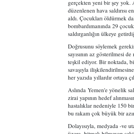
gerçekten yeni bir şey yok. 
düzenlenen hava saldırısı en 
aldı. Çocukları öldürmek dah
bombardımanında 29 çocuk 
saldırganlığın ülkeye getirdi
Doğrusunu söylemek gerekirs
sayısının az gösterilmesi de
teşkil ediyor. Bir noktada, 
savaşıyla ilişkilendirilmesi
her yazıda yıllardır ortaya çı
Aslında Yemen'e yönelik sald
zirai yapının hedef alınması
hastalıklar nedeniyle 150 bi
bu rakam çok büyük bir az
Dolayısıyla, medyada -ve uta
üzere- bitmek bilmeyen şekil