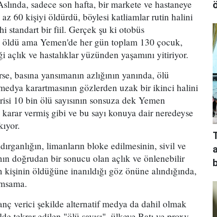
Aslında, sadece son hafta, bir markete ve hastaneye
ö
az 60 kişiyi öldürdü, böylesi katliamlar rutin halini
i standart bir fiil. Gerçek şu ki otobüs
öldü ama Yemen'de her gün toplam 130 çocuk,
ği açlık ve hastalıklar yüzünden yaşamını yitiriyor.
e, basına yansımanın azlığının yanında, ölü
 medya karartmasının gözlerden uzak bir ikinci halini
birisi 10 bin ölü sayısının sonsuza dek Yemen
ne karar vermiş gibi ve bu sayı konuya dair neredeyse
kıyor.
ırganlığın, limanların bloke edilmesinin, sivil ve
nın doğrudan bir sonucu olan açlık ve önlenebilir
b
n kişinin öldüğüne inanıldığı göz önüne alındığında,
ımsama.
nç verici şekilde alternatif medya da dahil olmak
de tekrar edilen "ölü sayısı", ülkeye Batı ve proxy