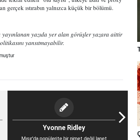
ılan gerçek ıstırabın yalnızca küçük bir bölümü.
 yayınlanan yazıda yer alan görüşler yazara aittir
litikasını yansıtmayabilir.
nmuştur
Yvonne Ridley
Mısır'da popülerite bir nimet değil lanet