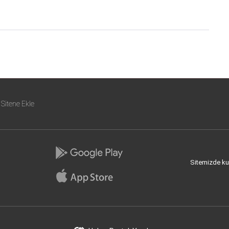
Sitene Ekle
Sitemizde kull