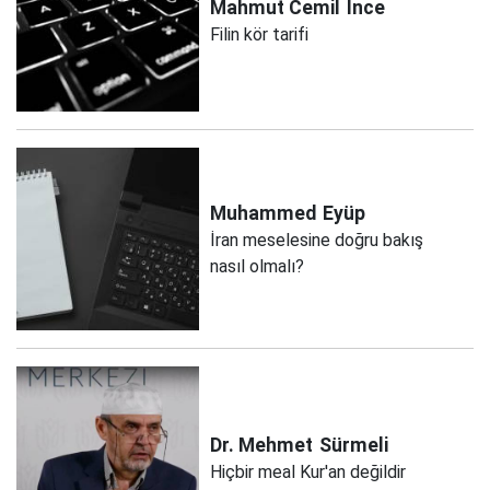
Mahmut Cemil
İnce
Filin kör tarifi
Muhammed
Eyüp
İran meselesine doğru bakış
nasıl olmalı?
Dr. Mehmet
Sürmeli
Hiçbir meal Kur'an değildir