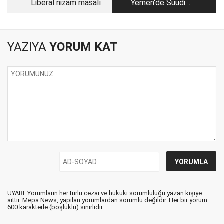
Liberal nizam masalı
Yemen'de Suudi
Arabistan'ın savaş
suçlarının ortağı
medya
YAZIYA
YORUM KAT
UYARI: Yorumların her türlü cezai ve hukuki sorumluluğu yazan kişiye
aittir. Mepa News, yapılan yorumlardan sorumlu değildir. Her bir yorum
600 karakterle (boşluklu) sınırlıdır.