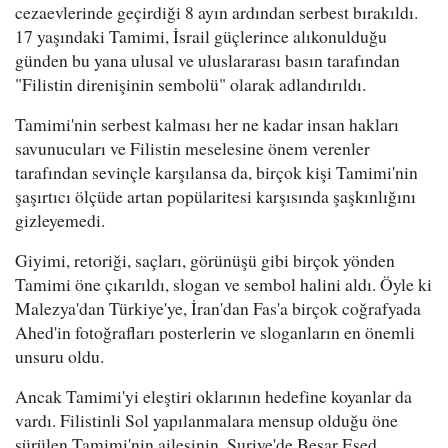
cezaevlerinde geçirdiği 8 ayın ardından serbest bırakıldı.
17 yaşındaki Tamimi, İsrail güçlerince alıkonulduğu
günden bu yana ulusal ve uluslararası basın tarafından
"Filistin direnişinin sembolü" olarak adlandırıldı.
Tamimi'nin serbest kalması her ne kadar insan hakları
savunucuları ve Filistin meselesine önem verenler
tarafından sevinçle karşılansa da, birçok kişi Tamimi'nin
şaşırtıcı ölçüde artan popülaritesi karşısında şaşkınlığını
gizleyemedi.
Giyimi, retoriği, saçları, görünüşü gibi birçok yönden
Tamimi öne çıkarıldı, slogan ve sembol halini aldı. Öyle ki
Malezya'dan Türkiye'ye, İran'dan Fas'a birçok coğrafyada
Ahed'in fotoğrafları posterlerin ve sloganların en önemli
unsuru oldu.
Ancak Tamimi'yi eleştiri oklarının hedefine koyanlar da
vardı. Filistinli Sol yapılanmalara mensup olduğu öne
sürülen Tamimi'nin ailesinin, Suriye'de Beşar Esed