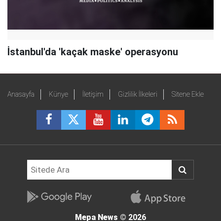
İstanbul'da 'kaçak maske' operasyonu
Anasayfa
Künye
İletişim
Gizlilik İlkeleri
Sitene Ekle
Mepa News
© 2026