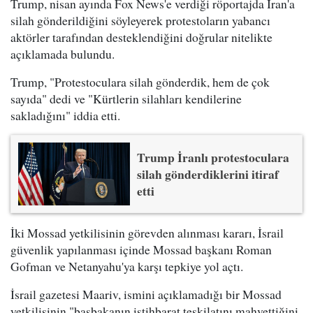
Trump, nisan ayında Fox News'e verdiği röportajda İran'a
silah gönderildiğini söyleyerek protestoların yabancı
aktörler tarafından desteklendiğini doğrular nitelikte
açıklamada bulundu.
Trump, "Protestoculara silah gönderdik, hem de çok
sayıda" dedi ve "Kürtlerin silahları kendilerine
sakladığını" iddia etti.
Trump İranlı protestoculara
silah gönderdiklerini itiraf
etti
İki Mossad yetkilisinin görevden alınması kararı, İsrail
güvenlik yapılanması içinde Mossad başkanı Roman
Gofman ve Netanyahu'ya karşı tepkiye yol açtı.
İsrail gazetesi Maariv, ismini açıklamadığı bir Mossad
yetkilisinin "başbakanın istihbarat teşkilatını mahvettiğini