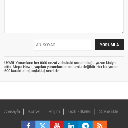
UYARI: Yorumların her türlü cezai ve hukuki sorumluluğu yazan kişiye
aittir. Mepa News, yapılan yorumlardan sorumlu değildir. Her bir yorum
600 karakterle (boşluklu) sınırlıdır.
Anasayfa
Künye
İletişim
Gizlilik İlkeleri
Sitene Ekle