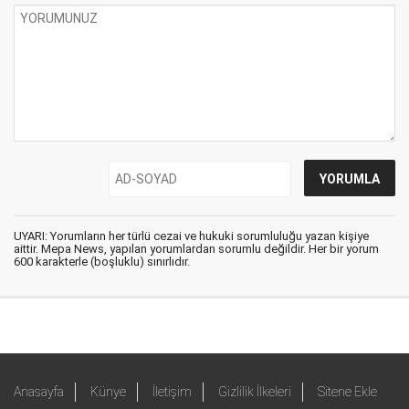
UYARI: Yorumların her türlü cezai ve hukuki sorumluluğu yazan kişiye
aittir. Mepa News, yapılan yorumlardan sorumlu değildir. Her bir yorum
600 karakterle (boşluklu) sınırlıdır.
Anasayfa
Künye
İletişim
Gizlilik İlkeleri
Sitene Ekle