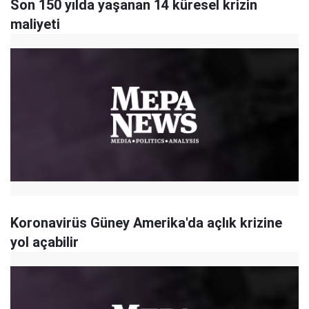
Son 150 yılda yaşanan 14 küresel krizin
maliyeti
Koronavirüs Güney Amerika'da açlık krizine
yol açabilir