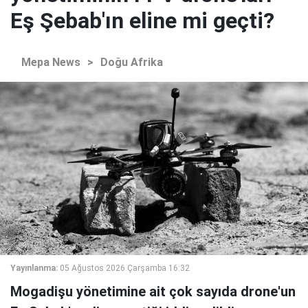
Eş Şebab'ın eline mi geçti?
Mepa News
>
Doğu Afrika
Yayınlanma:
05 Ağustos 2026 Çarşamba 16:32
Mogadişu yönetimine ait çok sayıda drone'un