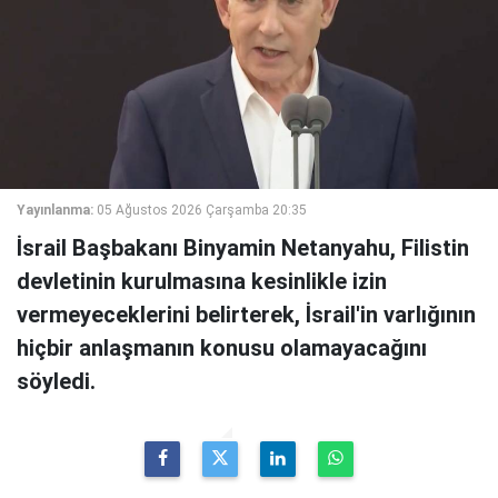
Yayınlanma:
05 Ağustos 2026 Çarşamba 20:35
İsrail Başbakanı Binyamin Netanyahu, Filistin
devletinin kurulmasına kesinlikle izin
vermeyeceklerini belirterek, İsrail'in varlığının
hiçbir anlaşmanın konusu olamayacağını
söyledi.