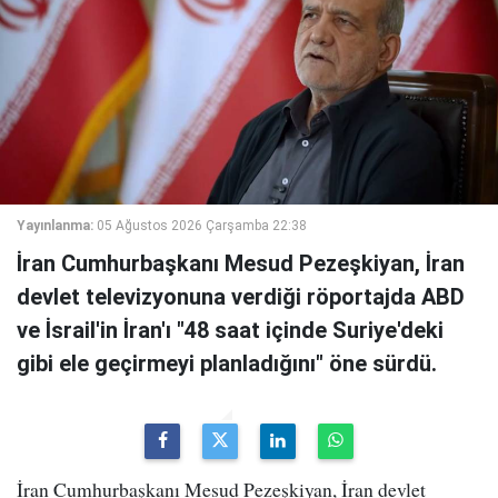
Yayınlanma:
05 Ağustos 2026 Çarşamba 22:38
İran Cumhurbaşkanı Mesud Pezeşkiyan, İran
devlet televizyonuna verdiği röportajda ABD
ve İsrail'in İran'ı "48 saat içinde Suriye'deki
gibi ele geçirmeyi planladığını" öne sürdü.
İran Cumhurbaşkanı Mesud Pezeşkiyan, İran devlet