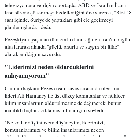
televizyonuna verdiği röportajda, ABD ve İsrail'in İran'ı
kısa sürede çökertmeyi hedeflediğini öne sürerek, "Bizi 48
saat içinde, Suriye'de yaptıkları gibi ele geçirmeyi
planlamışlardı." dedi.
Pezeşkiyan, yaşanan tüm zorluklara rağmen İran'ın bugün
uluslararası alanda "güçlü, onurlu ve saygın bir ülke"
olarak anıldığını savundu.
"Liderimizi neden öldürdüklerini
anlayamıyorum"
Cumhurbaşkanı Pezeşkiyan, savaş sırasında ölen İran
lideri Ali Hamaney ile üst düzey komutanlar ve nükleer
bilim insanlarının öldürülmesine de değinerek, bunun
mantıklı hiçbir açıklaması olmadığını söyledi.
"Ne kadar düşünürsem düşüneyim, liderimizi,
komutanlarımızı ve bilim insanlarımızı neden
öldürdüklerine dair mantıklı bir gerekçe bulamıyorum."