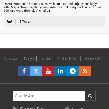
UYARI: Yorumların her türlü cezai ve hukuki sorumluluğu yazan kişiye
aittir. Mepa News, yapılan yorumlardan sorumlu değildir. Her bir yorum
600 karakterle (boşluklu) sınırlıdır.
1 Yorum
Anasayfa
Künye
İletişim
Gizlilik İlkeleri
Sitene Ekle