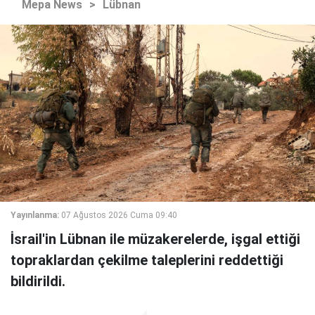
Mepa News
>
Lübnan
Yayınlanma:
07 Ağustos 2026 Cuma 09:40
İsrail'in Lübnan ile müzakerelerde, işgal ettiği
topraklardan çekilme taleplerini reddettiği
bildirildi.