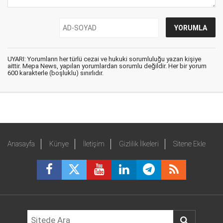
UYARI: Yorumların her türlü cezai ve hukuki sorumluluğu yazan kişiye
aittir. Mepa News, yapılan yorumlardan sorumlu değildir. Her bir yorum
600 karakterle (boşluklu) sınırlıdır.
Anasayfa
Künye
İletişim
Gizlilik İlkeleri
Sitene Ekle