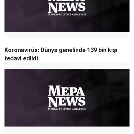
Koronavirüs: Dünya genelinde 139 bin kişi
tedavi edildi