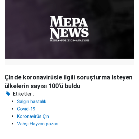
Çin'de koronavirüsle ilgili soruşturma isteyen
ülkelerin sayısı 100'ü buldu
Etiketler :
Salgın hastalık
Covid-19
Koronavirüs Çin
Vahşi Hayvan pazarı