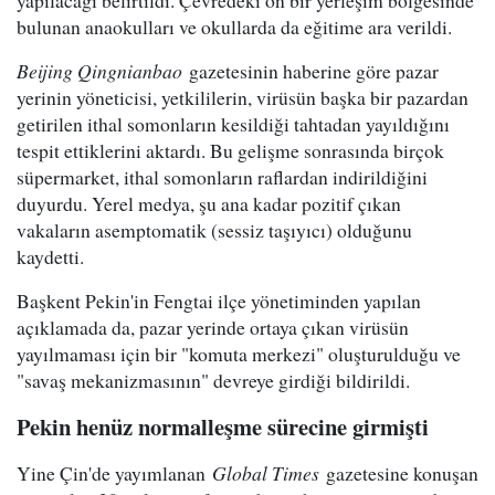
yapılacağı belirtildi. Çevredeki on bir yerleşim bölgesinde
bulunan anaokulları ve okullarda da eğitime ara verildi.
Beijing Qingnianbao
gazetesinin haberine göre pazar
yerinin yöneticisi, yetkililerin, virüsün başka bir pazardan
getirilen ithal somonların kesildiği tahtadan yayıldığını
tespit ettiklerini aktardı. Bu gelişme sonrasında birçok
süpermarket, ithal somonların raflardan indirildiğini
duyurdu. Yerel medya, şu ana kadar pozitif çıkan
vakaların asemptomatik (sessiz taşıyıcı) olduğunu
kaydetti.
Başkent Pekin'in Fengtai ilçe yönetiminden yapılan
açıklamada da, pazar yerinde ortaya çıkan virüsün
yayılmaması için bir "komuta merkezi" oluşturulduğu ve
"savaş mekanizmasının" devreye girdiği bildirildi.
Pekin henüz normalleşme sürecine girmişti
Yine Çin'de yayımlanan
Global Times
gazetesine konuşan