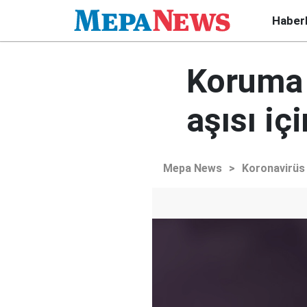
Haber
Koruma 
aşısı i
Mepa News
>
Koronavirüs