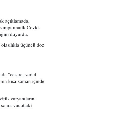
tak açıklamada,
ve semptomatik Covid-
diğini duyurdu.
 olasılıkla üçüncü doz
da "cesaret verici
rının kısa zaman içinde
irüs varyantlarına
 sonra vücuttaki