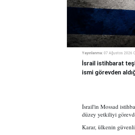
Yayınlanma:
07 Ağustos 2026 
İsrail istihbarat te
ismi görevden aldığı 
İsrail'in Mossad istihb
düzey yetkiliyi görevd
Karar, ülkenin güvenli