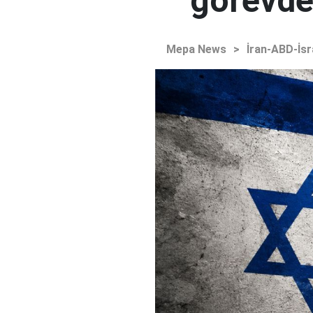
görevden
Mepa News
>
İran-ABD-İsr