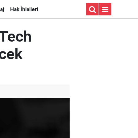
aj
Hak İhlalleri
NTech
ecek