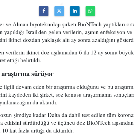
izer ve Alman biyoteknoloji şirketi BioNTech yaptıkları or
n yapıldığı İsrail'den gelen verilerin, aşının enfeksiyon 
ini ikinci dozdan yaklaşık altı ay sonra azaldığını göster
n verilerin ikinci doz aşılamadan 6 ila 12 ay sonra büyük
et ettiği belirtildi.
i araştırma sürüyor
 ilgili devam eden bir araştırma olduğunu ve bu araştırma
rini kaydeden iki şirket, söz konusu araştırmanın sonuçla
ayınlanacağını da aktardı.
zun şimdiye kadar Delta da dahil test edilen tüm koronav
a etkisini sürdürdüğü ve üçüncü doz BioNTech aşısından
 10 kat fazla arttığı da aktarıldı.