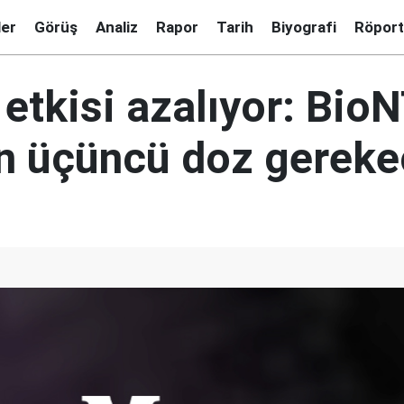
ler
Görüş
Analiz
Rapor
Tarih
Biyografi
Röport
etkisi azalıyor: Bio
çin üçüncü doz gerek