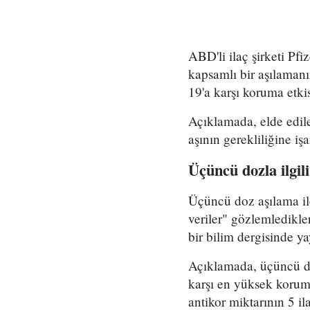
ABD'li ilaç şirketi Pf
kapsamlı bir aşılamanı
19'a karşı koruma etkis
Açıklamada, elde edile
aşının gerekliliğine işar
Üçüncü dozla ilgil
Üçüncü doz aşılama ile
veriler" gözlemledikle
bir bilim dergisinde y
Açıklamada, üçüncü do
karşı en yüksek korum
antikor miktarının 5 ila