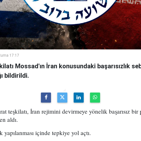
Cuma 17:17
şkilatı Mossad'ın İran konusundaki başarısızlık se
bildirildi.
arat teşkilatı, İran rejimini devirmeye yönelik başarısız bir
en aldı.
k yapılanması içinde tepkiye yol açtı.