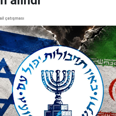
 alındı"
ail çatışması