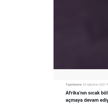
Yayınlanma:
09 Ağustos 2021 P
Afrika'nın sıcak bö
açmaya devam ediy