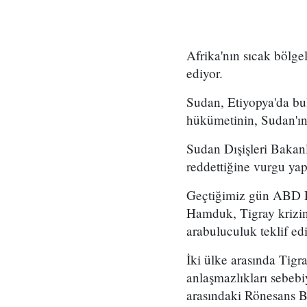
Afrika'nın sıcak bölg
ediyor.
Sudan, Etiyopya'da bul
hükümetinin, Sudan'ın 
Sudan Dışişleri Bakanl
reddettiğine vurgu yap
Geçtiğimiz gün ABD D
Hamduk, Tigray krizin
arabuluculuk teklif edi
İki ülke arasında Tigray
anlaşmazlıkları sebebi
arasındaki Rönesans Ba