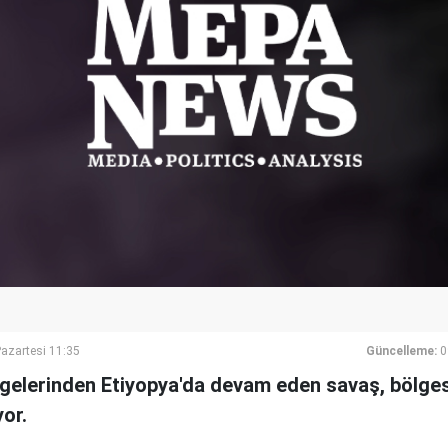
azartesi 11:35
Güncelleme:
0
lgelerinden Etiyopya'da devam eden savaş, bölgese
or.