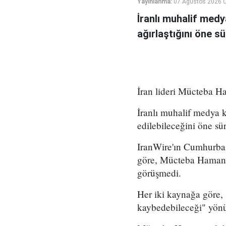
Yayınlanma:
07 Ağustos 2026 
İranlı muhalif medy
ağırlaştığını öne sü
İran lideri Mücteba Ha
İranlı muhalif medya 
edilebileceğini öne sü
IranWire'ın Cumhurba
göre, Mücteba Hamaney
görüşmedi.
Her iki kaynağa göre,
kaybedebileceği" yönün