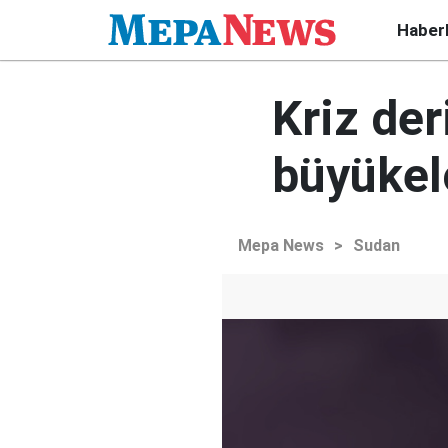
Haber
Kriz der
büyükelç
Mepa News
>
Sudan