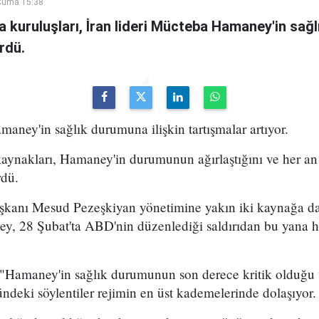
Cuma 15:38
a kuruluşları, İran lideri Mücteba Hamaney'in sa
rdü.
maney'in sağlık durumuna ilişkin tartışmalar artıyor.
kaynakları, Hamaney'in durumunun ağırlaştığını ve her an
rdü.
şkanı Mesud Pezeşkiyan yönetimine yakın iki kaynağa da
, 28 Şubat'ta ABD'nin düzenlediği saldırıdan bu yana hi
 "Hamaney'in sağlık durumunun son derece kritik olduğu v
deki söylentiler rejimin en üst kademelerinde dolaşıyor.