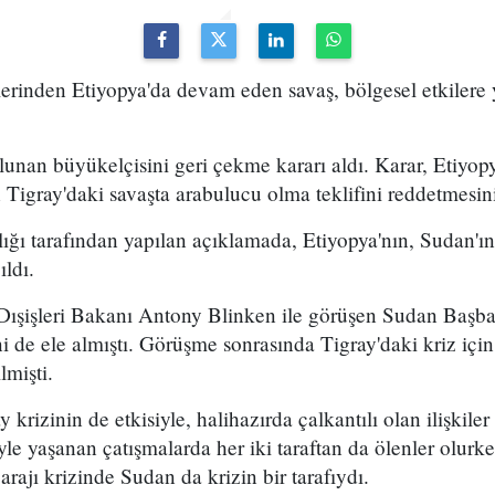
elerinden Etiyopya'da devam eden savaş, bölgesel etkiler
unan büyükelçisini geri çekme kararı aldı. Karar, Etiyop
Tigray'daki savaşta arabulucu olma teklifini reddetmesini
ığı tarafından yapılan açıklamada, Etiyopya'nın, Sudan'ın
ıldı.
ışişleri Bakanı Antony Blinken ile görüşen Sudan Başb
i de ele almıştı. Görüşme sonrasında Tigray'daki kriz iç
lmişti.
 krizinin de etkisiyle, halihazırda çalkantılı olan ilişkiler
yle yaşanan çatışmalarda her iki taraftan da ölenler olurke
rajı krizinde Sudan da krizin bir tarafıydı.