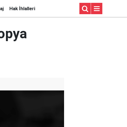
aj
Hak İhlalleri
yopya