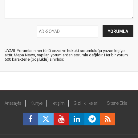
UYARI: Yorumların her türlü cezai ve hukuki sorumluluğu yazan kişiye
aittir. Mepa News, yapılan yorumlardan sorumlu değildir. Her bir yorum
600 karakterle (boşluklu) sınırlıdır.
Anasayfa
Künye
İletişim
Gizlilik İlkeleri
Sitene Ekle