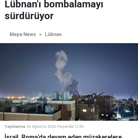
Lübnan'ı bombalamayı
sürdürüyor
Mepa News
>
Lübnan
Yayınlanma:
06 Ağustos 2026 Perşembe 12:56
İsrail, Roma'da devam eden müzakerelere