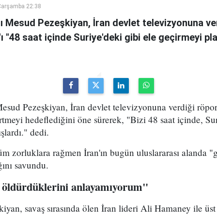
Çarşamba 22:38
 Mesud Pezeşkiyan, İran devlet televizyonuna ve
n'ı "48 saat içinde Suriye'deki gibi ele geçirmeyi pl
sud Pezeşkiyan, İran devlet televizyonuna verdiği röport
rtmeyi hedeflediğini öne sürerek, "Bizi 48 saat içinde, Sur
şlardı." dedi.
m zorluklara rağmen İran'ın bugün uluslararası alanda "g
ığını savundu.
 öldürdüklerini anlayamıyorum"
yan, savaş sırasında ölen İran lideri Ali Hamaney ile üs