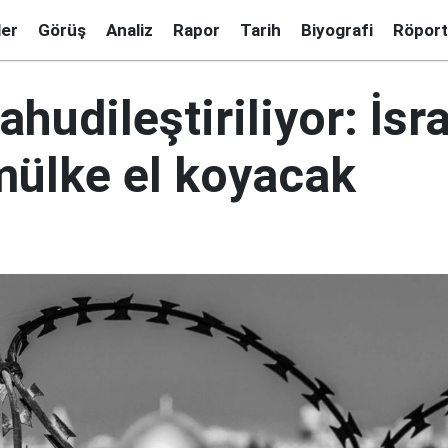
ler
Görüş
Analiz
Rapor
Tarih
Biyografi
Röport
hudileştiriliyor: İsra
mülke el koyacak