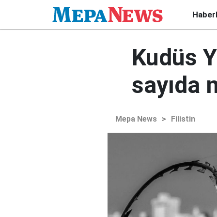
Haber
Kudüs Ya
sayıda 
Mepa News
>
Filistin