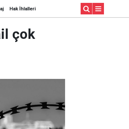
aj
Hak İhlalleri
il çok