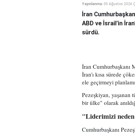
Yayınlanma:
05 Ağustos 2026 
İran Cumhurbaşkanı
ABD ve İsrail'in İra
sürdü.
İran Cumhurbaşkanı Me
İran'ı kısa sürede çöke
ele geçirmeyi planlamı
Pezeşkiyan, yaşanan tü
bir ülke" olarak anıld
"Liderimizi neden
Cumhurbaşkanı Pezeşki