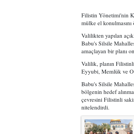
Filistin Yönetimi'nin 
mülke el konulmasını ö
Valilikten yapılan açı
Babu's Silsile Mahalle
amaçlayan bir planı on
Valilik, planın Filisti
Eyyubi, Memlük ve Osm
Babu's Silsile Mahalles
bölgenin hedef alınma
çevresini Filistinli sa
nitelendirdi.