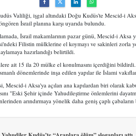
Kudüs Valiliği, işgal altındaki Doğu Kudüs'te Mescid-i Ak
ngören İsrail planına karşı uyarıda bulundu.
klamada, İsrail makamlarının pazar günü, Mescid-i Aksa ye
si'ndeki Filistin mülklerine el koymayı ve sakinleri zorla 
aylamaya hazırlandığı belirtildi.
nlilere ait 15 ila 20 mülke el konulmasını içerdiğini bildird
anlı dönemlerinde inşa edilen yapılar ile İslami vakıfla
i, Mescid-i Aksa'ya açılan ana kapılardan biri olarak kabul
sını "Eski Şehir içinde Yahudileştirme önlemlerini dayat
kinlerinden arındırmaya yönelik daha geniş çaplı çabaların 
Yahudiler Kudüs’te “Araplara ölüm” sloganları attı