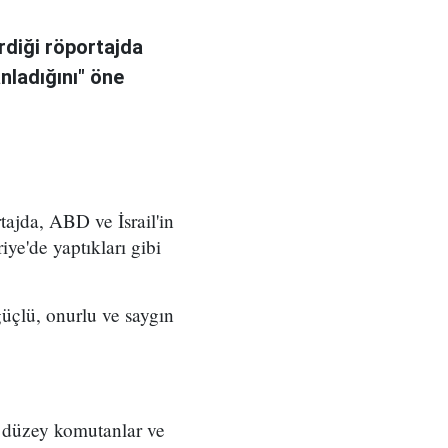
rdiği röportajda
anladığını" öne
ajda, ABD ve İsrail'in
iye'de yaptıkları gibi
üçlü, onurlu ve saygın
t düzey komutanlar ve