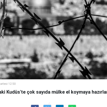
artesi 12:50
ndaki Kudüs'te çok sayıda mülke el koymaya hazırland