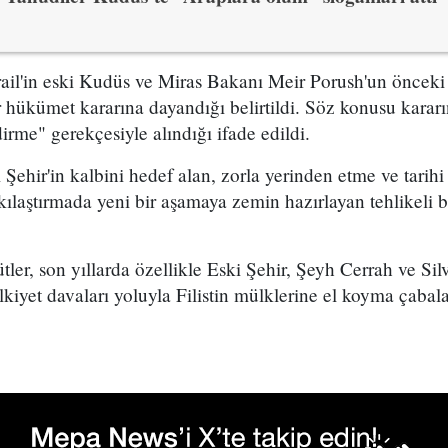
ail'in eski Kudüs ve Miras Bakanı Meir Porush'un önceki 
 hükümet kararına dayandığı belirtildi. Söz konusu karar
irme" gerekçesiyle alındığı ifade edildi.
 Şehir'in kalbini hedef alan, zorla yerinden etme ve tarihi 
kılaştırmada yeni bir aşamaya zemin hazırlayan tehlikeli 
tler, son yıllarda özellikle Eski Şehir, Şeyh Cerrah ve Si
lkiyet davaları yoluyla Filistin mülklerine el koyma çabal