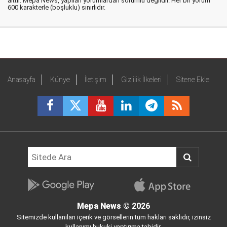
aittir. Mepa News, yapılan yorumlardan sorumlu değildir. Her bir yorum
600 karakterle (boşluklu) sınırlıdır.
Anasayfa
Künye
İletişim
Gizlilik İlkeleri
Sitene Ekle
Mepa News
© 2026
Sitemizde kullanılan içerik ve görsellerin tüm hakları saklıdır, izinsiz
kullanımı hukuki yaptırıma tabidir.