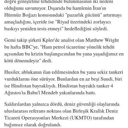
doğru genişletme tehdidinde bulunmasının iki nedeni
olduğunu savunuyor. Dışarıda bu hamlenin İran'ın
Hürmüz Boğazı konusundaki "pazarlık gücünü" artırmayı
amaçladığını, içeride ise "Riyad üzerindeki zorlayıcı
baskıyı yeniden tesis etmeyi" hedeflediğini söyledi.
Gemi takip şirketi Kpler'de analist olan Matthew Wright
bu hafta BBC'ye, "Ham petrol ticaretine yönelik tehdit
açısından bu krizin başlangıcından bu yana yaşadığımız en
kötü dönemdeyiz" dedi.
Husiler, ablukanın ilan edilmesinden bu yana sekiz tankeri
vurduklarını öne sürüyor. Bunlardan en az beşi Suudi, biri
ise Hindistan bayraklıydı. Hindistan bayraklı tanker 4
Ağustos'ta Babu'l Mendeb yakınlarında battı.
Saldırılardan yalnızca dördü, deniz güvenliği olaylarında
uluslararası referans noktası olan Birleşik Krallık Deniz
Ticareti Operasyonları Merkezi (UKMTO) tarafından
bağımsız olarak doğrulandı.