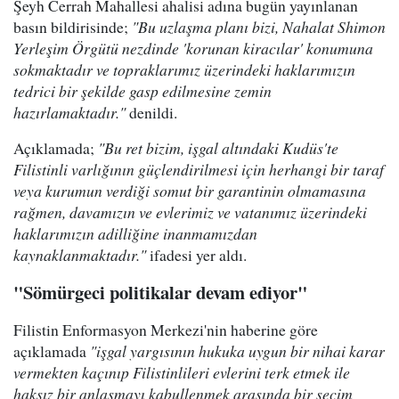
Şeyh Cerrah Mahallesi ahalisi adına bugün yayınlanan
basın bildirisinde;
"Bu uzlaşma planı bizi, Nahalat Shimon
Yerleşim Örgütü nezdinde 'korunan kiracılar' konumuna
sokmaktadır ve topraklarımız üzerindeki haklarımızın
tedrici bir şekilde gasp edilmesine zemin
hazırlamaktadır."
denildi.
Açıklamada;
"Bu ret bizim, işgal altındaki Kudüs'te
Filistinli varlığının güçlendirilmesi için herhangi bir taraf
veya kurumun verdiği somut bir garantinin olmamasına
rağmen, davamızın ve evlerimiz ve vatanımız üzerindeki
haklarımızın adilliğine inanmamızdan
kaynaklanmaktadır."
ifadesi yer aldı.
"Sömürgeci politikalar devam ediyor"
Filistin Enformasyon Merkezi'nin haberine göre
açıklamada
"işgal yargısının hukuka uygun bir nihai karar
vermekten kaçınıp Filistinlileri evlerini terk etmek ile
haksız bir anlaşmayı kabullenmek arasında bir seçim