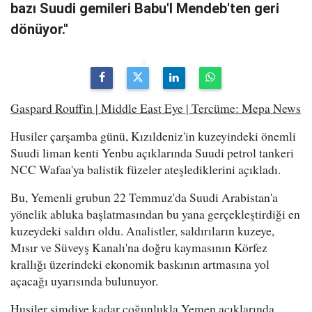
bazı Suudi gemileri Babu'l Mendeb'ten geri
dönüyor."
Gaspard Rouffin | Middle East Eye | Tercüme: Mepa News
Husiler çarşamba günü, Kızıldeniz'in kuzeyindeki önemli
Suudi liman kenti Yenbu açıklarında Suudi petrol tankeri
NCC Wafaa'ya balistik füzeler ateşlediklerini açıkladı.
Bu, Yemenli grubun 22 Temmuz'da Suudi Arabistan'a
yönelik abluka başlatmasından bu yana gerçekleştirdiği en
kuzeydeki saldırı oldu. Analistler, saldırıların kuzeye,
Mısır ve Süveyş Kanalı'na doğru kaymasının Körfez
krallığı üzerindeki ekonomik baskının artmasına yol
açacağı uyarısında bulunuyor.
Husiler şimdiye kadar çoğunlukla Yemen açıklarında,