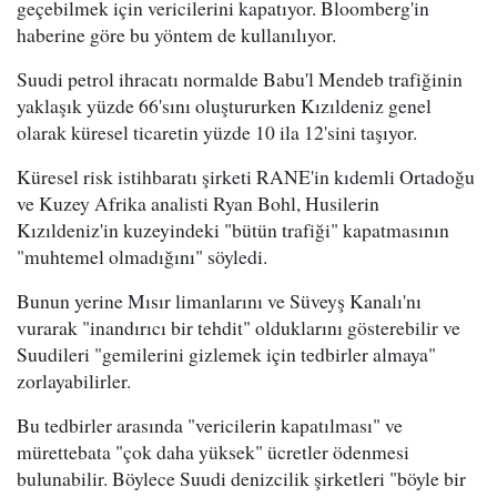
geçebilmek için vericilerini kapatıyor. Bloomberg'in
haberine göre bu yöntem de kullanılıyor.
Suudi petrol ihracatı normalde Babu'l Mendeb trafiğinin
yaklaşık yüzde 66'sını oluştururken Kızıldeniz genel
olarak küresel ticaretin yüzde 10 ila 12'sini taşıyor.
Küresel risk istihbaratı şirketi RANE'in kıdemli Ortadoğu
ve Kuzey Afrika analisti Ryan Bohl, Husilerin
Kızıldeniz'in kuzeyindeki "bütün trafiği" kapatmasının
"muhtemel olmadığını" söyledi.
Bunun yerine Mısır limanlarını ve Süveyş Kanalı'nı
vurarak "inandırıcı bir tehdit" olduklarını gösterebilir ve
Suudileri "gemilerini gizlemek için tedbirler almaya"
zorlayabilirler.
Bu tedbirler arasında "vericilerin kapatılması" ve
mürettebata "çok daha yüksek" ücretler ödenmesi
bulunabilir. Böylece Suudi denizcilik şirketleri "böyle bir