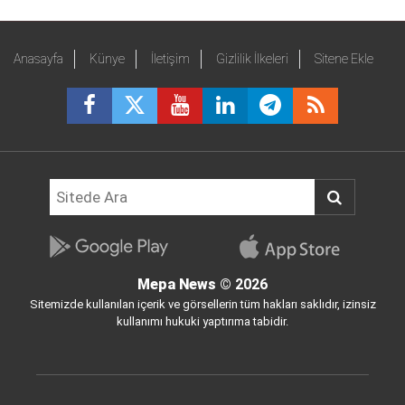
Anasayfa
Künye
İletişim
Gizlilik İlkeleri
Sitene Ekle
Mepa News
© 2026
Sitemizde kullanılan içerik ve görsellerin tüm hakları saklıdır, izinsiz
kullanımı hukuki yaptırıma tabidir.