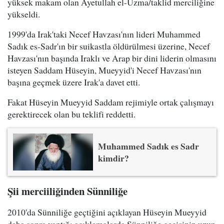
yüksek makam olan Ayetullah el-Uzma/taklid merciliğine
yükseldi.
1999'da Irak'taki Necef Havzası'nın lideri Muhammed
Sadık es-Sadr'ın bir suikastla öldürülmesi üzerine, Necef
Havzası'nın başında Iraklı ve Arap bir dini liderin olmasını
isteyen Saddam Hüseyin, Mueyyid'i Necef Havzası'nın
başına geçmek üzere Irak'a davet etti.
Fakat Hüseyin Mueyyid Saddam rejimiyle ortak çalışmayı
gerektirecek olan bu teklifi reddetti.
Muhammed Sadık es Sadr
kimdir?
Şii merciiliğinden Sünniliğe
2010'da Sünniliğe geçtiğini açıklayan Hüseyin Mueyyid