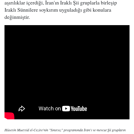
aşırılıklar içerdiği, İran'ın Iraklı Şii gruplarla birleşip
Iraklı Sünnilere soykırım uyguladığı gibi konulara
değinmiştir.
Hüseyin Mueyyid el-Cezire'nin "Sınırsız" programında İran'ı ve mevcut Şii grupların