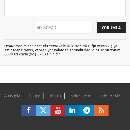
UYARI: Yorumların her türlü cezai ve hukuki sorumluluğu yazan kişiye
aittir. Mepa News, yapılan yorumlardan sorumlu değildir. Her bir yorum
600 karakterle (boşluklu) sınırlıdır.
Anasayfa
Künye
İletişim
Gizlilik İlkeleri
Sitene Ekle