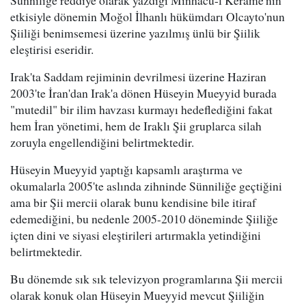
Sünniliğe reddiye olarak yazdığı Minhacu-l Kerame'nin
etkisiyle dönemin Moğol İlhanlı hükümdarı Olcayto'nun
Şiiliği benimsemesi üzerine yazılmış ünlü bir Şiilik
eleştirisi eseridir.
Irak'ta Saddam rejiminin devrilmesi üzerine Haziran
2003'te İran'dan Irak'a dönen Hüseyin Mueyyid burada
"mutedil" bir ilim havzası kurmayı hedeflediğini fakat
hem İran yönetimi, hem de Iraklı Şii gruplarca silah
zoruyla engellendiğini belirtmektedir.
Hüseyin Mueyyid yaptığı kapsamlı araştırma ve
okumalarla 2005'te aslında zihninde Sünniliğe geçtiğini
ama bir Şii mercii olarak bunu kendisine bile itiraf
edemediğini, bu nedenle 2005-2010 döneminde Şiiliğe
içten dini ve siyasi eleştirileri artırmakla yetindiğini
belirtmektedir.
Bu dönemde sık sık televizyon programlarına Şii mercii
olarak konuk olan Hüseyin Mueyyid mevcut Şiiliğin