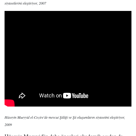
siyasetlerini eleştiriyor, 2007
Hüseyin Mueyyid el-Cezire'de mevcut Şiiliği ve Şii oluşumların siyasetini eleştiriyor,
2009