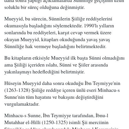
daha sonra yaptığı açıklamalarda Sünniliğe geçişinin uzun
soluklu bir süreç olduğuna değinmiştir.
Mueyyid, bu sürecin, Sünnilerin Şiiliğe reddiyelerini
okumasıyla başladığını söylemektedir. 1990'lı yılların
sonlarında bu reddiyeleri, karşıt cevap vermek üzere
okuyan Mueyyid, kitapları okuduğunda yavaş yavaş
Sünniliğe hak vermeye başladığını belirtmektedir.
Bu kitapların etkisiyle Mueyyid ilk başta Sünni olmadığını
ama Şiiliği içeriden ıslahı, Sünni ve Şiiler arasında
yakınlaşmayı hedeflediğini belirtmiştir.
Hüseyin Mueyyid daha sonra okuduğu İbn Teymiyye'nin
(1263-1328) Şiiliğe reddiye içeren ünlü eseri Minhacu-s
Sunne'nin tüm hayatını ve bakışını değiştirdiğini
vurgulamaktadır.
Minhacu-s Sunne, İbn Teymiyye tarafından, İbnu-l
Mutahhar el-Hilli (1250-1325) isimli Şii merciinin