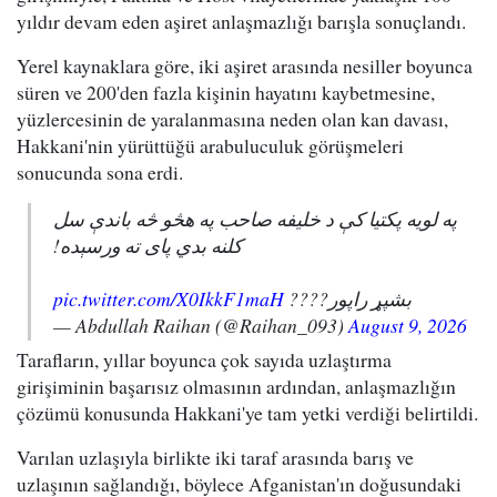
yıldır devam eden aşiret anlaşmazlığı barışla sonuçlandı.
Yerel kaynaklara göre, iki aşiret arasında nesiller boyunca
süren ve 200'den fazla kişinin hayatını kaybetmesine,
yüzlercesinin de yaralanmasına neden olan kan davası,
Hakkani'nin yürüttüğü arabuluculuk görüşmeleri
sonucunda sona erdi.
په لویه پکتیا کې د خلیفه صاحب په هڅو څه باندې سل
کلنه بدي پای ته ورسېده!
pic.twitter.com/X0IkkF1maH
بشپړ راپور????
— Abdullah Raihan (@Raihan_093)
August 9, 2026
Tarafların, yıllar boyunca çok sayıda uzlaştırma
girişiminin başarısız olmasının ardından, anlaşmazlığın
çözümü konusunda Hakkani'ye tam yetki verdiği belirtildi.
Varılan uzlaşıyla birlikte iki taraf arasında barış ve
uzlaşının sağlandığı, böylece Afganistan'ın doğusundaki