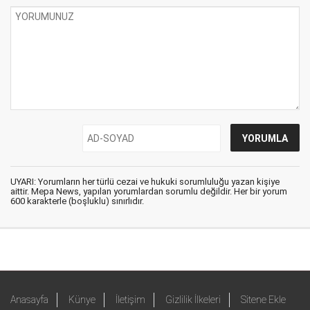
UYARI: Yorumların her türlü cezai ve hukuki sorumluluğu yazan kişiye
aittir. Mepa News, yapılan yorumlardan sorumlu değildir. Her bir yorum
600 karakterle (boşluklu) sınırlıdır.
Anasayfa
Künye
İletişim
Gizlilik İlkeleri
Sitene Ekle