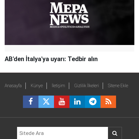
AB'den İtalya'ya uyarı: Tedbir alın
Anasayfa
Künye
İletişim
Gizlilik İlkeleri
Sitene Ekle