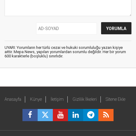
UYARI: Yorumların her türlü cezai ve hukuki sorumluluğu yazan kişiye
aittir. Mepa News, yapılan yorumlardan sorumlu değildir. Her bir yorum
600 karakterle (boşluklu) sınırlıdır.
Anasayfa
Künye
İletişim
Gizlilik İlkeleri
Sitene Ekle