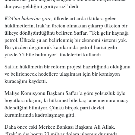
dünyaya geldiğini görüyoruz” dedi.
K24'ün haberine göre,
ülkede art arda iktidara gelen
hükümetlerin, Irak’ın üreten olmaktan çıkarıp tüketen bir
ülkeye dönüştürdüğünü belirten Saffar, “Tek gelir kaynağı
petrol. Ülkede şu an belirlenmiş bir ekonomi sistemi yok.
Bu yüzden de gümrük kapılarında petrol harici gelir
yüzde 5’i bile bulmuyor” ifadelerini kullandı.
Saffar, hükümetin bir reform projesi hazırlığında olduğunu
ve belirlenecek hedeflere ulaşılması için bir komisyon
kuracağını kaydetti.
Maliye Komisyonu Başkanı Saffar’a göre yolsuzluk öyle
boyutlara ulaşmış ki hükümet bile kaç tane memura maaş
ödendiğini bilmiyor. Çünkü birçok parti devlet
kurumlarında kadrolaşmaya gitti.
Daha önce eski Merkez Bankası Başkanı Ali Allak,
“Irak’ın dış borcu 23 milyar dolara ulaşmış durumda.