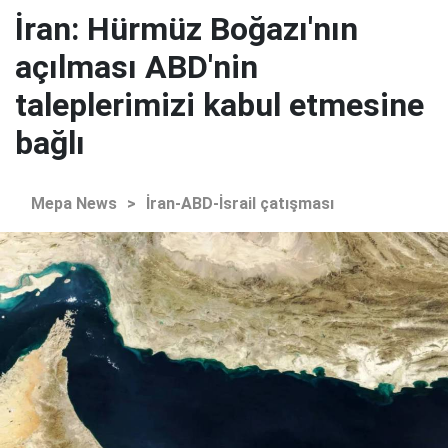
İran: Hürmüz Boğazı'nın
açılması ABD'nin
taleplerimizi kabul etmesine
bağlı
Mepa News
>
İran-ABD-İsrail çatışması