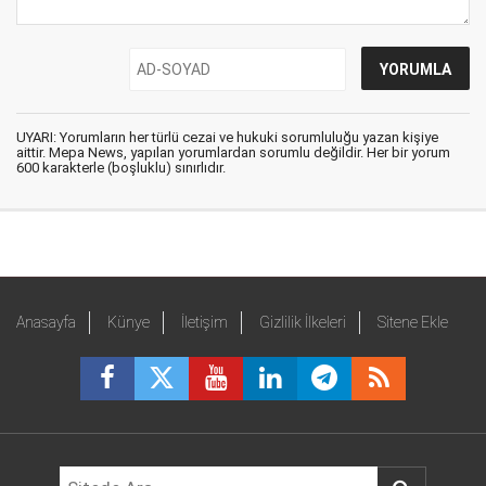
UYARI: Yorumların her türlü cezai ve hukuki sorumluluğu yazan kişiye
aittir. Mepa News, yapılan yorumlardan sorumlu değildir. Her bir yorum
600 karakterle (boşluklu) sınırlıdır.
Anasayfa
Künye
İletişim
Gizlilik İlkeleri
Sitene Ekle