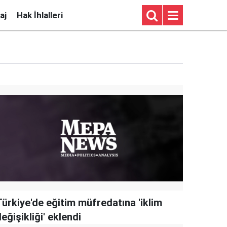
aj
Hak İhlalleri
Türkiye'de eğitim müfredatına 'iklim
eğişikliği' eklendi