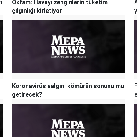
ı
Oxfam: Havayı zenginlerin tüketim
çılgınlığı kirletiyor
y
Koronavirüs salgını kömürün sonunu mu
getirecek?
e