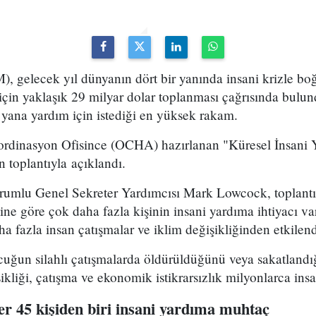
M), gelecek yıl dünyanın dört bir yanında insani krizle b
çin yaklaşık 29 milyar dolar toplanması çağrısında bulun
yana yardım için istediği en yüksek rakam.
rdinasyon Ofisince (OCHA) hazırlanan "Küresel İnsani 
 toplantıyla açıklandı.
rumlu Genel Sekreter Yardımcısı Mark Lowcock, toplant
sine göre çok daha fazla kişinin insani yardıma ihtiyacı v
azla insan çatışmalar ve iklim değişikliğinden etkilendi
uğun silahlı çatışmalarda öldürüldüğünü veya sakatlandı
kliği, çatışma ve ekonomik istikrarsızlık milyonlarca insan
er 45 kişiden biri insani yardıma muhtaç