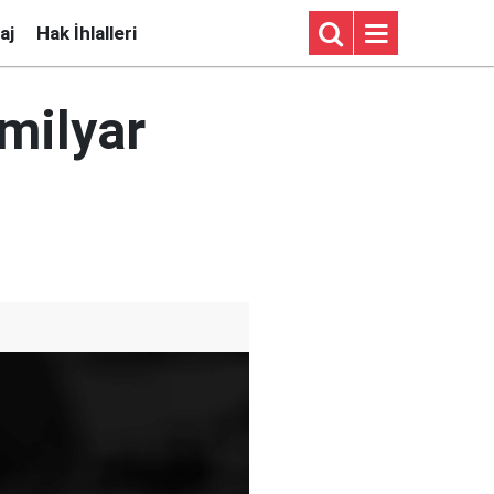
aj
Hak İhlalleri
 milyar