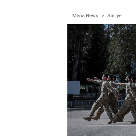
Mepa News
>
Suriye