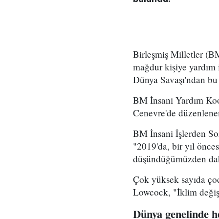
Birleşmiş Milletler (B
mağdur kişiye yardım i
Dünya Savaşı'ndan bu 
BM İnsani Yardım Koo
Cenevre'de düzenlenen
BM İnsani İşlerden So
"2019'da, bir yıl önce
düşündüğümüzden daha f
Çok yüksek sayıda çoc
Lowcock, "İklim değişi
Dünya genelinde h