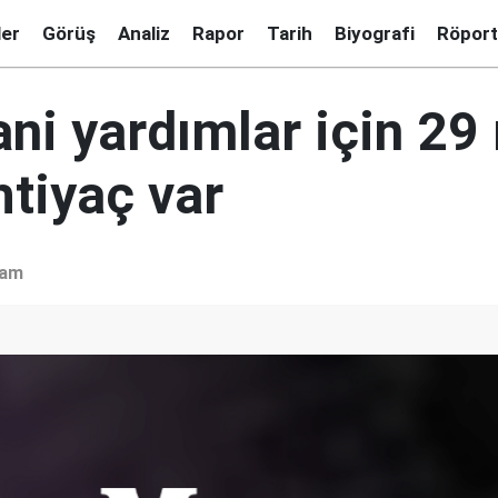
ler
Görüş
Analiz
Rapor
Tarih
Biyografi
Röport
ni yardımlar için 29
htiyaç var
şam