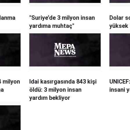
llanma
"Suriye’de 3 milyon insan
Dolar so
yardıma muhtaç"
yüksek 
4 milyon
Idai kasırgasında 843 kişi
UNICEF:
na
öldü: 3 milyon insan
insani 
yardım bekliyor