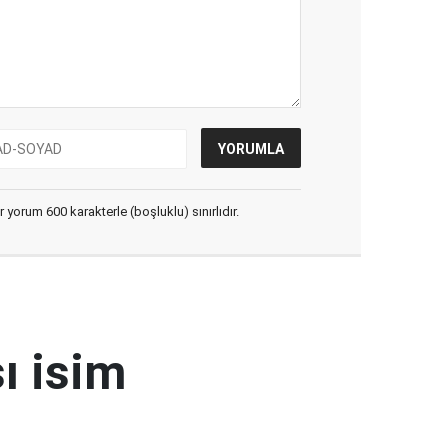
yorum 600 karakterle (boşluklu) sınırlıdır.
ı isim