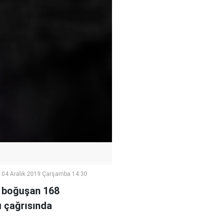
04 Aralık 2019 Çarşamba 14:30
le boğuşan 168
ı çağrısında