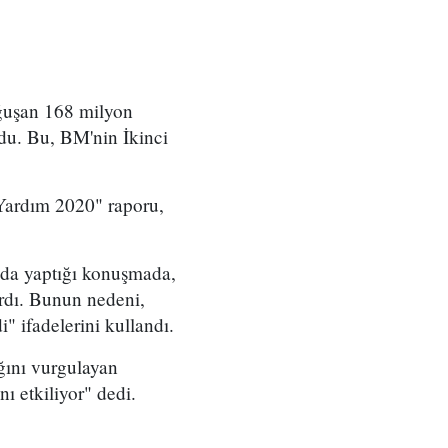
oğuşan 168 milyon
du. Bu, BM'nin İkinci
Yardım 2020" raporu,
ıda yaptığı konuşmada,
ardı. Bunun nedeni,
" ifadelerini kullandı.
ğını vurgulayan
ı etkiliyor" dedi.