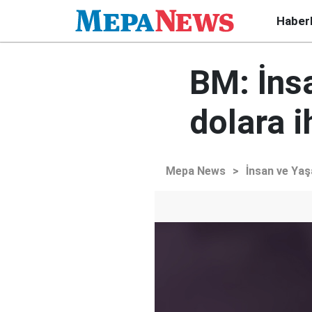
Haber
BM: İnsa
dolara i
Mepa News
>
İnsan ve Ya