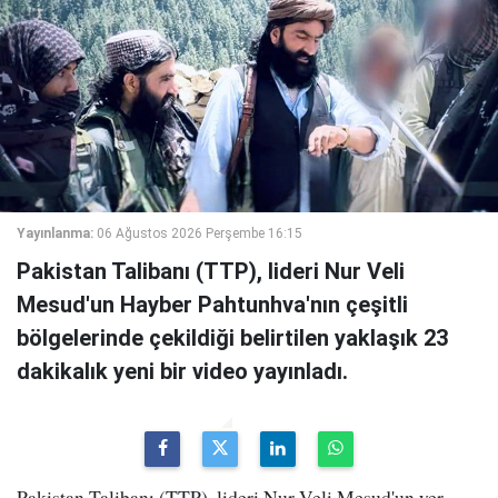
Yayınlanma:
06 Ağustos 2026 Perşembe 16:15
Pakistan Talibanı (TTP), lideri Nur Veli
Mesud'un Hayber Pahtunhva'nın çeşitli
bölgelerinde çekildiği belirtilen yaklaşık 23
dakikalık yeni bir video yayınladı.
Pakistan Talibanı (TTP), lideri Nur Veli Mesud'un yer