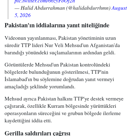
pic.twitter.com/66zyFoOf2h
— Halid Abdurrahman (@halidabdurrhmn)
August
5, 2026
Pakistan'ın iddialarına yanıt niteliğinde
Videonun yayınlanması, Pakistan yönetiminin uzun
süredir TTP lideri Nur Veli Mehsud'un Afganistan'da
barındığı yönündeki suçlamalarının ardından geldi.
Görüntülerde Mehsud'un Pakistan kontrolündeki
bölgelerde bulunduğunun gösterilmesi, TTP'nin
İslamabad'ın bu söylemine doğrudan yanıt vermeyi
amaçladığı şeklinde yorumlandı.
Mehsud ayrıca Pakistan halkını TTP'ye destek vermeye
çağırarak, özellikle Kurram bölgesinde yürüttükleri
operasyonların süreceğini ve grubun bölgede ilerleme
kaydettiğini iddia etti.
Gerilla saldırıları çağrısı