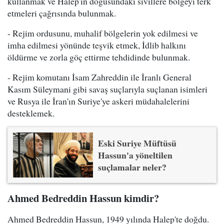
kullanmak ve Halep'in doğusundaki sivillere bölgeyi terk
etmeleri çağrısında bulunmak.
- Rejim ordusunu, muhalif bölgelerin yok edilmesi ve
imha edilmesi yönünde teşvik etmek, İdlib halkını
öldürme ve zorla göç ettirme tehdidinde bulunmak.
- Rejim komutanı İsam Zahreddin ile İranlı General
Kasım Süleymani gibi savaş suçlarıyla suçlanan isimleri
ve Rusya ile İran'ın Suriye'ye askeri müdahalelerini
desteklemek.
Eski Suriye Müftüsü
Hassun'a yöneltilen
suçlamalar neler?
Ahmed Bedreddin Hassun kimdir?
Ahmed Bedreddin Hassun, 1949 yılında Halep'te doğdu.