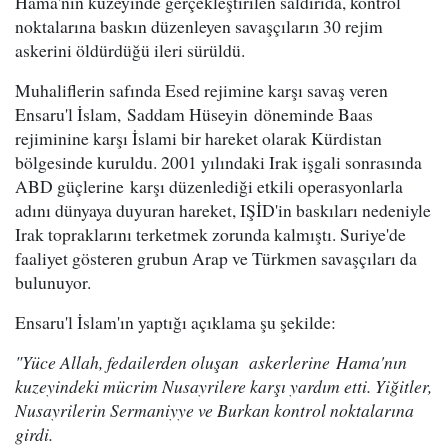
Hama'nın kuzeyinde gerçekleştirilen saldırıda, kontrol
noktalarına baskın düzenleyen savaşçıların 30 rejim
askerini öldürdüğü ileri sürüldü.
Muhaliflerin safında Esed rejimine karşı savaş veren
Ensaru'l İslam, Saddam Hüseyin döneminde Baas
rejiminine karşı İslami bir hareket olarak Kürdistan
bölgesinde kuruldu. 2001 yılındaki Irak işgali sonrasında
ABD güçlerine karşı düzenlediği etkili operasyonlarla
adını dünyaya duyuran hareket, IŞİD'in baskıları nedeniyle
Irak topraklarını terketmek zorunda kalmıştı. Suriye'de
faaliyet gösteren grubun Arap ve Türkmen savaşçıları da
bulunuyor.
Ensaru'l İslam'ın yaptığı açıklama şu şekilde:
"Yüce Allah, fedailerden oluşan askerlerine Hama'nın
kuzeyindeki mücrim Nusayrilere karşı yardım etti. Yiğitler,
Nusayrilerin Sermaniyye ve Burkan kontrol noktalarına
girdi.