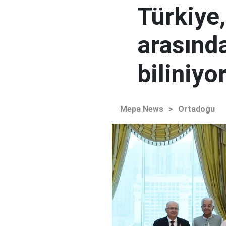
Türkiye
arasınd
biliniyo
Mepa News
>
Ortadoğu