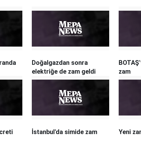
oranda
Doğalgazdan sonra
BOTAŞ't
elektriğe de zam geldi
zam
creti
İstanbul'da simide zam
Yeni za