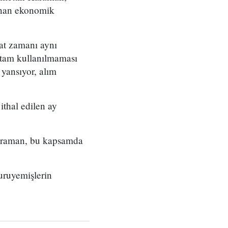
şanan ekonomik
at zamanı aynı
 tam kullanılmaması
 yansıyor, alım
thal edilen ay
 Karaman, bu kapsamda
uruyemişlerin