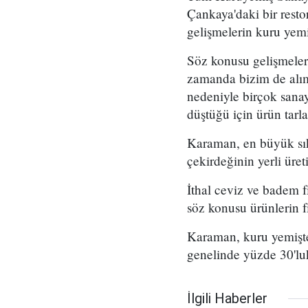
Çankaya'daki bir rest
gelişmelerin kuru yemi
Söz konusu gelişmeler
zamanda bizim de alıml
nedeniyle birçok sanay
düştüğü için ürün tarl
Karaman, en büyük sık
çekirdeğinin yerli üret
İthal ceviz ve badem f
söz konusu ürünlerin fi
Karaman, kuru yemişte 
genelinde yüzde 30'luk
İlgili Haberler