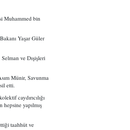
nsi Muhammed bin
 Bakanı Yaşar Güler
Selman ve Dışişleri
nı Asım Münir, Savunma
 etti.
lektif caydırıcılığı
ın hepsine yapılmış
tiği taahhüt ve