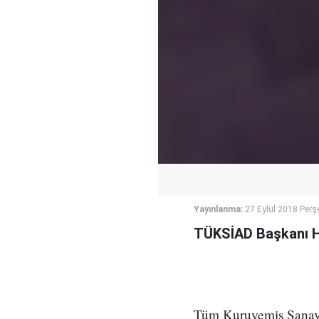
Yayınlanma:
27 Eylül 2018 Per
TÜKSİAD Başkanı Hü
Tüm Kuruyemiş Sanayi