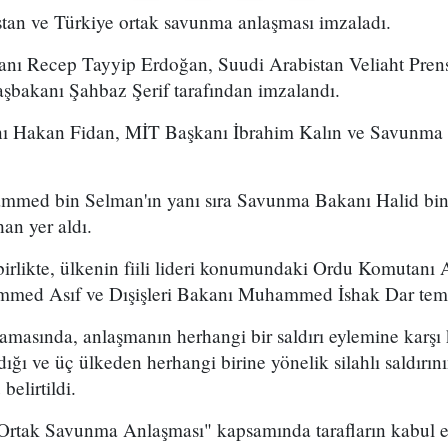
stan ve Türkiye ortak savunma anlaşması imzaladı.
ı Recep Tayyip Erdoğan, Suudi Arabistan Veliaht Pre
şbakanı Şahbaz Şerif tarafından imzalandı.
anı Hakan Fidan, MİT Başkanı İbrahim Kalın ve Savunma
mmed bin Selman'ın yanı sıra Savunma Bakanı Halid bin 
an yer aldı.
le birlikte, ülkenin fiili lideri konumundaki Ordu Komuta
ed Asıf ve Dışişleri Bakanı Muhammed İshak Dar temsil
amasında, anlaşmanın herhangi bir saldırı eylemine karşı ko
ğı ve üç ülkeden herhangi birine yönelik silahlı saldırın
elirtildi.
tak Savunma Anlaşması" kapsamında tarafların kabul et