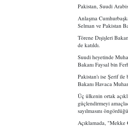
Pakistan, Suudi Arabi
Anlaşma Cumhurbaşkan
Selman ve Pakistan Ba
Törene Dışişleri Bak
de katıldı.
Suudi heyetinde Muha
Bakanı Faysal bin Ferh
Pakistan'ı ise Şerif i
Bakanı Havaca Muhamm
Üç ülkenin ortak açıkl
güçlendirmeyi amaçladı
sayılmasını öngördüğü b
Açıklamada, "Mekke Or