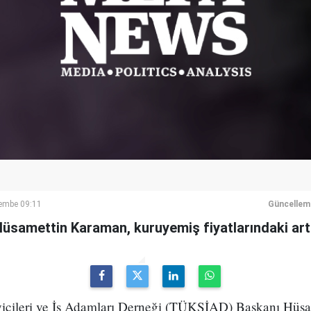
şembe 09:11
Güncellem
samettin Karaman, kuruyemiş fiyatlarındaki artı
cileri ve İş Adamları Derneği (TÜKSİAD) Başkanı Hüs