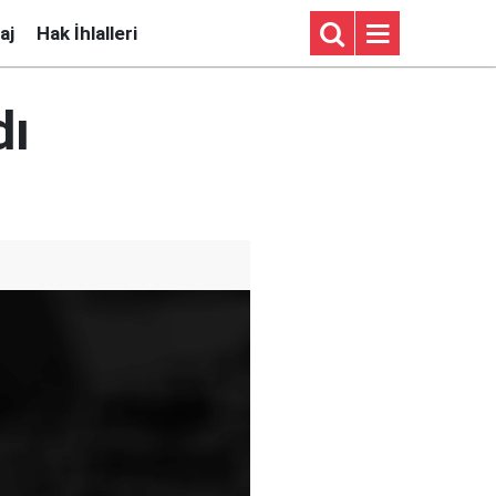
aj
Hak İhlalleri
dı