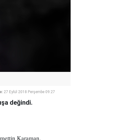
e:
27 Eylül 2018 Perşembe 09:27
şa değindi.
amettin Karaman,