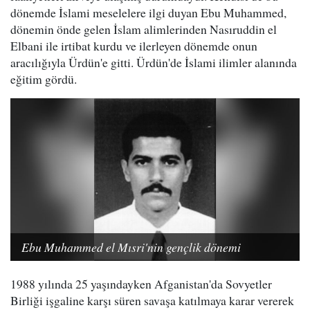
dönemde İslami meselelere ilgi duyan Ebu Muhammed,
dönemin önde gelen İslam alimlerinden Nasıruddin el
Elbani ile irtibat kurdu ve ilerleyen dönemde onun
aracılığıyla Ürdün'e gitti. Ürdün'de İslami ilimler alanında
eğitim gördü.
Ebu Muhammed el Mısri'nin gençlik dönemi
1988 yılında 25 yaşındayken Afganistan'da Sovyetler
Birliği işgaline karşı süren savaşa katılmaya karar vererek