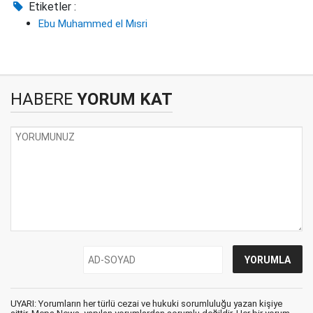
Etiketler :
Ebu Muhammed el Mısri
HABERE
YORUM KAT
UYARI: Yorumların her türlü cezai ve hukuki sorumluluğu yazan kişiye