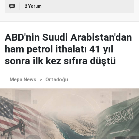
2 Yorum
ABD'nin Suudi Arabistan'dan
ham petrol ithalatı 41 yıl
sonra ilk kez sıfıra düştü
Mepa News
>
Ortadoğu