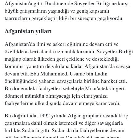
Afganistan'a gitti. Bu dönemde Sovyetler Birliği'ne karşı
büyük çatışmaların yaşandığı ve geniş kapsamlı
taarruzların gerçekleştirildiği bir süreçten geçiliyordu.
Afganistan yılları
Afganistan'da ilmi ve askeri eğitimine devam etti ve
özellikle askeri alanda uzmanlık kazandı. Sovyetler Birliği
mağlup olarak ülkeden geri çekilene ve desteklediği
komünist yönetim de yıkılana kadar Afganistan'da savaşa
devam etti. Ebu Muhammed, Usame bin Ladin
öncülüğündeki yabancı savaşçılarla birlikte hareket etti.
Bu dönemdeki faaliyetleri sebebiyle Mısır'a tekrar geri
dönmesi mümkün olmayacağı için cihat yanlısı
faaliyetlerine ülke dışında devam etmeye karar verdi.
Bu doğrultuda, 1992 yılında Afgan gruplar arasındaki iç
çatışmalara dahil olmak istemedi ve diğer savaşçılarla
birlikte Sudan'a gitti. Sudan'da da faaliyetlerine devam
etti, bu dönemde Somali ve Ogadin'deki savaşçıların