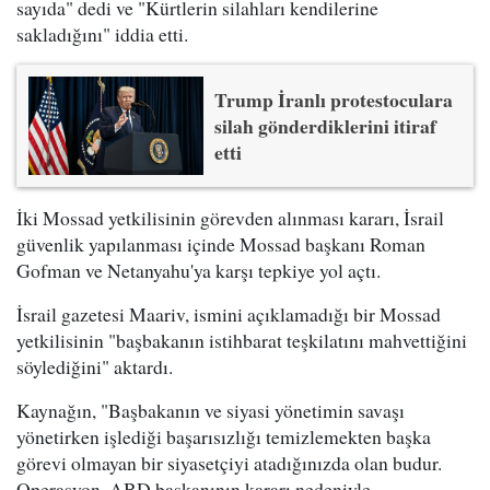
sayıda" dedi ve "Kürtlerin silahları kendilerine
sakladığını" iddia etti.
Trump İranlı protestoculara
silah gönderdiklerini itiraf
etti
İki Mossad yetkilisinin görevden alınması kararı, İsrail
güvenlik yapılanması içinde Mossad başkanı Roman
Gofman ve Netanyahu'ya karşı tepkiye yol açtı.
İsrail gazetesi Maariv, ismini açıklamadığı bir Mossad
yetkilisinin "başbakanın istihbarat teşkilatını mahvettiğini
söylediğini" aktardı.
Kaynağın, "Başbakanın ve siyasi yönetimin savaşı
yönetirken işlediği başarısızlığı temizlemekten başka
görevi olmayan bir siyasetçiyi atadığınızda olan budur.
Operasyon, ABD başkanının kararı nedeniyle