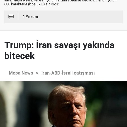
aittir. Mepa News, yapılan yorumlardan sorumlu değildir. Her bir yorum
600 karakterle (boşluklu) sınırlıdır.
1 Yorum
Trump: İran savaşı yakında
bitecek
Mepa News
>
İran-ABD-İsrail çatışması