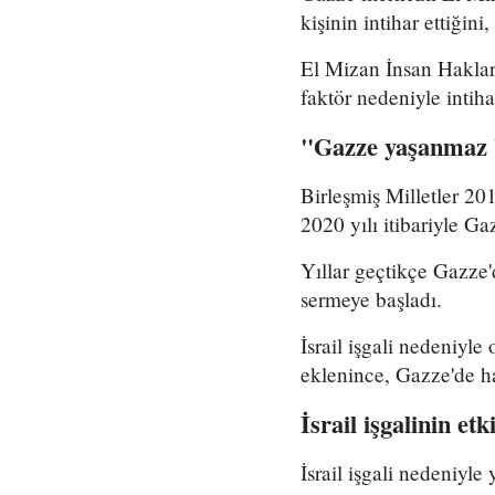
kişinin intihar ettiğin
El Mizan İnsan Hakları
faktör nedeniyle intihar
"Gazze yaşanmaz b
Birleşmiş Milletler 20
2020 yılı itibariyle Ga
Yıllar geçtikçe Gazze'
sermeye başladı.
İsrail işgali nedeniyl
eklenince, Gazze'de ha
İsrail işgalinin etki
İsrail işgali nedeniyl