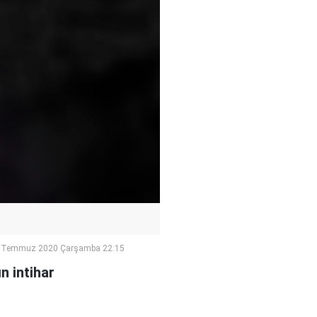
 Temmuz 2020 Çarşamba 22:15
n intihar