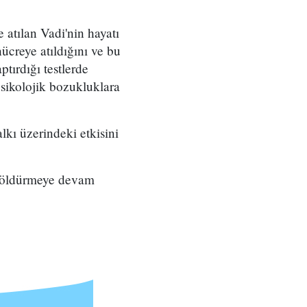
e atılan Vadi'nin hayatı
hücreye atıldığını ve bu
ptırdığı testlerde
psikolojik bozukluklara
alkı üzerindeki etkisini
 da öldürmeye devam