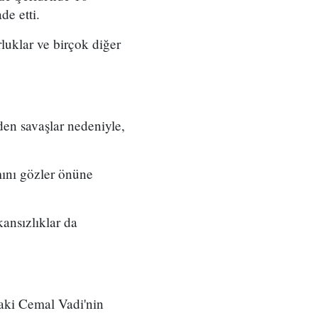
de etti.
rluklar ve birçok diğer
den savaşlar nedeniyle,
mını gözler önüne
ansızlıklar da
daki Cemal Vadi'nin