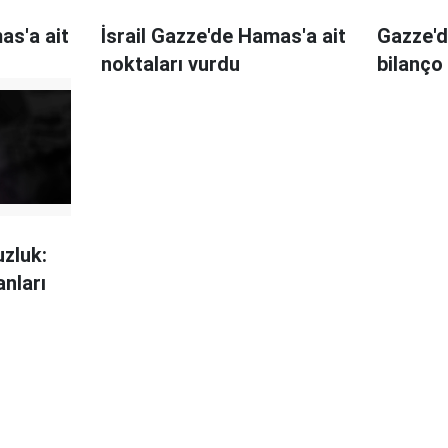
as'a ait
İsrail Gazze'de Hamas'a ait
Gazze'd
noktaları vurdu
bilanço 
zluk:
anları