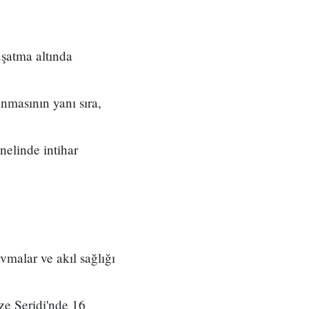
uşatma altında
anmasının yanı sıra,
nelinde intihar
vmalar ve akıl sağlığı
ze Şeridi'nde 16