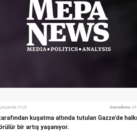
Çarşamba 19:25
Güncelleme:
29
 tarafından kuşatma altında tutulan Gazze'de halkı
rülür bir artış yaşanıyor.