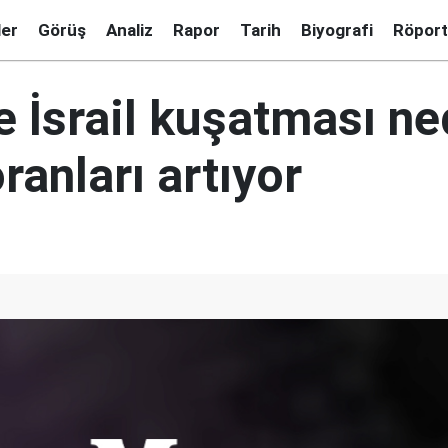
ler
Görüş
Analiz
Rapor
Tarih
Biyografi
Röport
e İsrail kuşatması ne
oranları artıyor