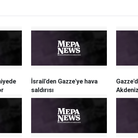
niyede
İsrail'den Gazze'ye hava
Gazze'd
or
saldırısı
Akdeniz