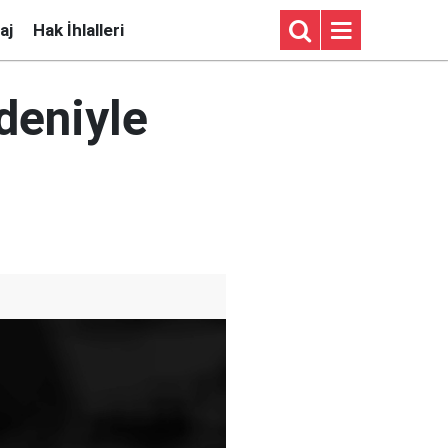
aj
Hak İhlalleri
deniyle