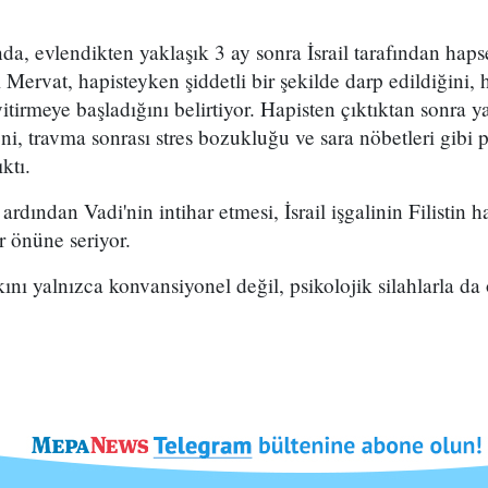
ında, evlendikten yaklaşık 3 ay sonra İsrail tarafından haps
i Mervat, hapisteyken şiddetli bir şekilde darp edildiğini, 
yitirmeye başladığını belirtiyor. Hapisten çıktıktan sonra ya
ni, travma sonrası stres bozukluğu ve sara nöbetleri gibi 
ktı.
ardından Vadi'nin intihar etmesi, İsrail işgalinin Filistin h
r önüne seriyor.
halkını yalnızca konvansiyonel değil, psikolojik silahlarla