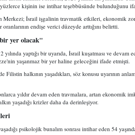
i, yüzlerce kişinin ise intihar teşebbüsünde bulunduğunu ifa
 Merkezi; İsrail işgalinin travmatik etkileri, ekonomik zo
 oranlarının endişe verici düzeyde arttığını belirtti.
ir yer olacak"
12 yılında yaptığı bir uyarıda, İsrail kuşatması ve devam e
zze'nin yaşanmaz bir yer haline geleceğini ifade etmişti.
de Filistin halkının yaşadıkları, söz konusu uyarının anla
e onlarca yıldır devam eden travmalara, artan ekonomik imk
lkın yaşadığı krizler daha da derinleşiyor.
leri
e yaşadığı psikolojik bunalım sonrası intihar eden 54 yaşın