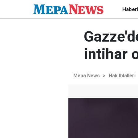
Haber
Gazze'd
intihar 
Mepa News
>
Hak İhlalleri