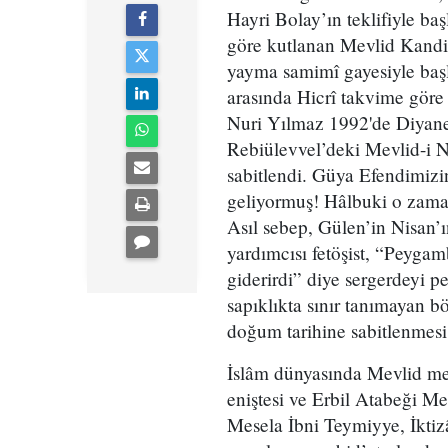
Hayri Bolay’ın teklifiyle ba
göre kutlanan Mevlid Kandil
yayma samimî gayesiyle başl
arasında Hicrî takvime göre
Nuri Yılmaz 1992'de Diyanet
Rebiülevvel’deki Mevlid-i 
sabitlendi. Güya Efendimiz
geliyormuş! Hâlbuki o zaman
Asıl sebep, Gülen’in Nisan’ı
yardımcısı fetöşist, “Peygam
giderirdi” diye sergerdeyi p
sapıklıkta sınır tanımayan 
doğum tarihine sabitlenmesi 
İslâm dünyasında Mevlid mer
eniştesi ve Erbil Atabeği M
Mesela İbni Teymiyye, İktiz