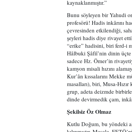
kaynaklanmıştır.”
Bunu söyleyen bir Yahudi orya
profesörü! Hadis inkârını ha
çevresinden etkilendiği, sah
şeyleri hadis diye rivayet et
“erike” hadisini, biri ferd-i 
Hâlbuki Şâfiî’nin dinin üçte 
sadece Hz. Ömer’in rivayetiyl
kamyon misali hızını alamaya
Kur’ân kıssalarını Mekke müş
masalları), biri, Musa-Hızır
grup, adeta deizmde birbirler
dinde devirmedik çam, inkâr
Şekilsiz Öz Olmaz
Kutlu Doğum, bu yöndeki aka
kılınmıştır. Mesele, FETÖ’n