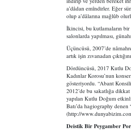
indirip ve yerden bereket ihr
a’dâdan emîndirler. Eğer sü
olup a’dâlarına mağlûb olurl
İkincisi, bu kutlamaların b
salonlarda yapılması, günahı,
Üçüncüsü, 2007’de nâmahrem 
artık işin zıvanadan çıktığın
Dördüncüsü, 2017 Kutlu Do
Kadınlar Korosu’nun konseri
gösteriyordu. “Abant Konsili
2012’de bu sakatlığa dikka
yapılan Kutlu Doğum etkinli
Batı’da hagiography denen 
(http://www.dunyabizim.com/
Deistik Bir Peygamber Por