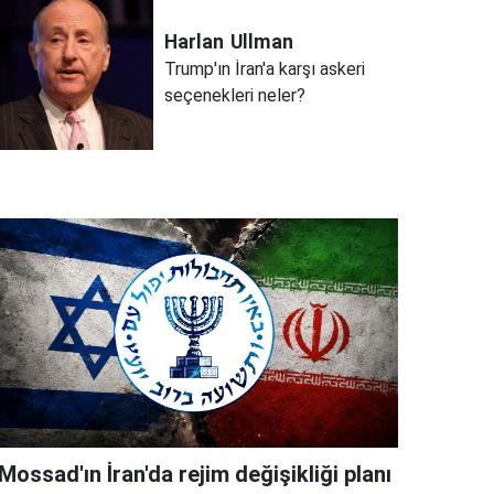
Harlan
Ullman
Trump'ın İran'a karşı askeri
seçenekleri neler?
Mossad'ın İran'da rejim değişikliği planı