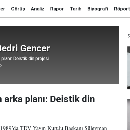
ler
Görüş
Analiz
Rapor
Tarih
Biyografi
Röport
 Bedri Gencer
planı: Deistik din projesi
 >
arka planı: Deistik din
, 1989’da TDV Yayın Kurulu Başkanı Süleyman