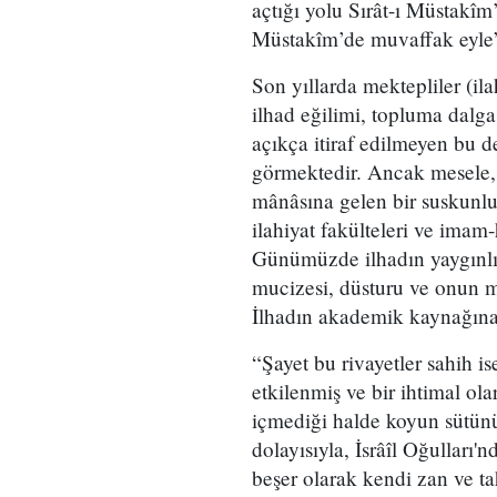
açtığı yolu Sırât-ı Müstakîm
Müstakîm’de muvaffak eyle”
Son yıllarda mektepliler (ilah
ilhad eğilimi, topluma dalga
açıkça itiraf edilmeyen bu dei
görmektedir. Ancak mesele, 
mânâsına gelen bir suskunlu
ilahiyat fakülteleri ve imam-
Günümüzde ilhadın yaygınlı
mucizesi, düsturu ve onun m
İlhadın akademik kaynağına
“Şayet bu rivayetler sahih i
etkilenmiş ve bir ihtimal ol
içmediği halde koyun sütünü
dolayısıyla, İsrâîl Oğulları'
beşer olarak kendi zan ve t