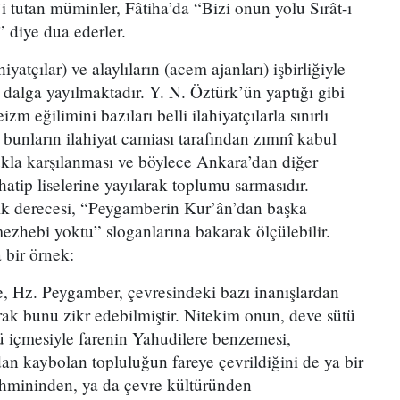
’i tutan müminler, Fâtiha’da “Bizi onun yolu Sırât-ı
 diye dua ederler.
iyatçılar) ve alaylıların (acem ajanları) işbirliğiyle
 dalga yayılmaktadır. Y. N. Öztürk’ün yaptığı gibi
zm eğilimini bazıları belli ilahiyatçılarla sınırlı
bunların ilahiyat camiası tarafından zımnî kabul
kla karşılanması ve böylece Ankara’dan diğer
hatip liselerine yayılarak toplumu sarmasıdır.
k derecesi, “Peygamberin Kur’ân’dan başka
ezhebi yoktu” sloganlarına bakarak ölçülebilir.
 bir örnek:
se, Hz. Peygamber, çevresindeki bazı inanışlardan
arak bunu zikr edebilmiştir. Nitekim onun, deve sütü
 içmesiyle farenin Yahudilere benzemesi,
ndan kaybolan topluluğun fareye çevrildiğini de ya bir
ahmininden, ya da çevre kültüründen