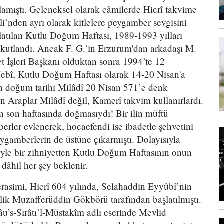
şlamıştı. Geleneksel olarak câmilerde Hicrî takvime
i’nden ayrı olarak kitlelere peygamber sevgisini
atılan Kutlu Doğum Haftası, 1989-1993 yılları
 kutlandı. Ancak F. G.’in Erzurum'dan arkadaşı M.
 İşleri Başkanı olduktan sonra 1994’te 12
Nebî, Kutlu Doğum Haftası olarak 14-20 Nisan'a
in doğum tarihi Milâdî 20 Nisan 571’e denk
 Araplar Milâdî değil, Kamerî takvim kullanırlardı.
n son haftasında doğmasıydı! Bir ilin müftü
berler evlenerek, hocaefendi ise ibadetle şehvetini
eygamberlerin de üstüne çıkarmıştı. Dolayısıyla
böyle bir zihniyetten Kutlu Doğum Haftasının onun
dâhil her şey beklenir.
asimi, Hicrî 604 yılında, Selahaddin Eyyûbî’nin
elik Muzafferüddin Gökbörü tarafından başlatılmıştı.
âu’s-Sırâtı’l-Müstakîm adlı eserinde Mevlid