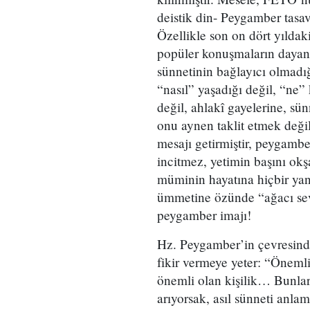
deistik din- Peygamber tasa
Özellikle son on dört yıld
popüler konuşmaların dayan
sünnetinin bağlayıcı olmadı
“nasıl” yaşadığı değil, “ne” 
değil, ahlakî gayelerine, sü
onu aynen taklit etmek deği
mesajı getirmiştir, peygambe
incitmez, yetimin başını okş
müminin hayatına hiçbir yan
ümmetine özünde “ağacı sev,
peygamber imajı!
Hz. Peygamber’in çevresinden
fikir vermeye yeter: “Öneml
önemli olan kişilik… Bunları
arıyorsak, asıl sünneti anla