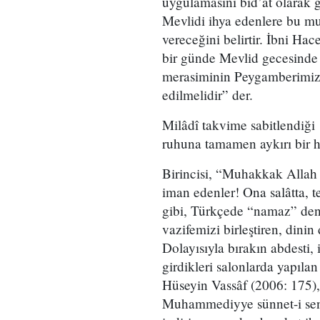
uygulamasını bid’at olarak
Mevlidi ihya edenlere bu mu
vereceğini belirtir. İbni Hac
bir günde Mevlid gecesinde 
merasiminin Peygamberimiz
edilmelidir” der.
Milâdî takvime sabitlendiği
ruhuna tamamen aykırı bir ha
Birincisi, “Muhakkak Allah 
iman edenler! Ona salâtta, 
gibi, Türkçede “namaz” den
vazifemizi birleştiren, dinin 
Dolayısıyla bırakın abdesti, 
girdikleri salonlarda yapıla
Hüseyin Vassâf (2006: 175),
Muhammediyye sünnet-i seni