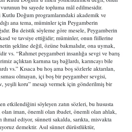
vvurunun bu sayede topluma mâl edilmesidir.
aki Kutlu Doğum programlarındaki akademik ve
dığı ana tema, müminler için Peygamberin
ğıdır. Bu deistik söyleme göre mesele, Peygamberin
kasd ve tavsiye ettiğidir; müminler, onun fiillerine
nnetin şekline değil, özüne bakmalıdır, ona uymak,
ldir vs. “Rahmet peygamberi insanlığa sevgi ve barış
rimiz açlıktan karnına taş bağlardı, karıncayı bile
ardı vs.” Kısaca bu hoş ama boş sözlerle aktarılan,
sıması olmayan, içi boş bir peygamber sevgisi,
 yeşili koru” mesajı vermek için gönderilmiş bir
 etkilendiğini söyleyen zatın sözleri, bu hususta
i olan iman, önemli olan ibadet, önemli olan ahlak,
 ihmal ediyor, sünneti sakalda, sarıkta, misvakta
mıyoruz demektir. Asıl sünnet dürüstlüktür,