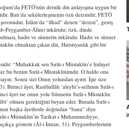
 Doğum’da FETÖ'nün deistik din anlayışına uygun bir
ridir. Batı’da sekülerleşmenin özü deizmdir; FETÖ
taşeronudur. İslâm’da “ilhad” denen “deizm”, geniş
ab-Peygamber-Âlim) inkârıdır; özü, dinde
sılması, hadis ve sünnetin inkârıdır. Hadis ve sünnet
stakîm olmaktan çıkan din, Hıristiyanlık gibi bir
disidir: “Muhakkak sen Sırât-ı Müstakîm’e hidayet
siz bu benim Sırât-ı Müstakîmimdir. O halde ona
mayın. Sonra sizi Onun yolundan ayırır. İşte size
). Birinci âyet, Rasûlullâh ‘aleyhi’s-selâmın Sırât-ı
kinci âyet ise onun yolu Sünnetin Sırât-ı Müstakîm
bi’ olması gerektiğini beyan eder. Burada Sırât-ı
ânın başka âyetlerde doğrudan “bana” diye
i
rât-ı Müstakîm’in Tarikat-ı Muhammediyye,
çıkça gösterir (Âl-i İmran, 31). Peygamberlerinin