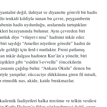
ntalist değil, ilahiyat ve diyanette görevli bir hadis
dis tenkidi kılıfıyla sunan bu çevre, peygamberin
abenin hadis uydurduğu, aralarında tartıştıkları
tikleri hezeyanında bulunur. Aynı çevreden biri
mutlak diye “vilayet-i nisa” hadisini inkâr eder.
biri saydığı “Ameller niyetlere göredir” hadisi de
e geldiği için ferd-i mutlaktır. Freni patlamış
n inkâr dalgası hadisten Kur’ân’a yönelir, biri
rikleri gibi “esâtîru’l-evvelîn” (öncekilerin
 kıssasını çağdışı bulur. “Ankara Okulu” denen bu
iyle yarışırlar; züccaciye dükkânına giren fil misali,
 etmedik nas, akide, kaide bırakmazlar.
demik faaliyetleri halka tercüme ve telkin vesilesi
ün Kutlu Doğum’u fiilen yönlendirmesi değil, onun