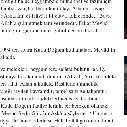
 gördüğü halde Peygambere muhabbet ve tazim için
habbet ve içtihatlarından dolayı Allah’ın sevap
er Askalânî, el-Hâvî fi’l-Fetâvâ adlı esrinde, “Böyle
Allah’a şükr etmek tam yerindedir. Fakat Mevlid
in doğum gününe denk getirilmesine dikkat
 1994’ten sonra Kutlu Doğum kutlamaları, Mevlid’in
l aldı.
ve melekleri, peygambere salâtta bulunurlar. Ey
teslimiyetle selâmda bulunun” (Ahzâb, 56) âyetindeki
en salât, Allah’a kulluk, Rasûlüne ümmetlik
direği sayılan kavramdır; temel şartı ise taharettir.
insanların tuvalete gittikleri necis ayakkabılarla
n Kutlu Doğum faaliyetlerinin bir bereketi olamaz.
 Mevlid Şerhi Gülzâr-ı Aşk’da şöyle der: “Ümmet-i
yye ile ‘amel ederlerse Hak Te’âlâ gökden rahmet
"