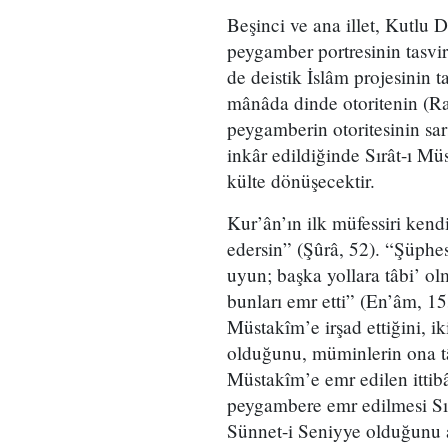
Beşinci ve ana illet, Kutlu
peygamber portresinin tasvi
de deistik İslâm projesinin 
mânâda dinde otoritenin (R
peygamberin otoritesinin sar
inkâr edildiğinde Sırât-ı Mü
külte dönüşecektir.
Kur’ân’ın ilk müfessiri ken
edersin” (Şûrâ, 52). “Şüphe
uyun; başka yollara tâbi’ ol
bunları emr etti” (En’âm, 153
Müstakîm’e irşad ettiğini, i
olduğunu, müminlerin ona tâ
Müstakîm’e emr edilen ittib
peygambere emr edilmesi Sı
Sünnet-i Seniyye olduğunu a