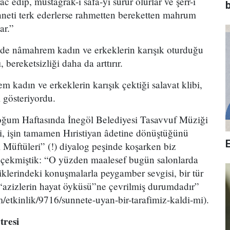
âc edip, müstağrak-ı safâ-yı sürûr olurlar ve şerr-i
b
nneti terk ederlerse rahmetten bereketten mahrum
ar.”
ir de nâmahrem kadın ve erkeklerin karışık oturduğu
 bereketsizliği daha da arttırır.
kadın ve erkeklerin karışık çektiği salavat klibi,
ı gösteriyordu.
ğum Haftasında İnegöl Belediyesi Tasavvuf Müziği
, işin tamamen Hıristiyan âdetine dönüştüğünü
 Müftüleri” (!) diyalog peşinde koşarken biz
t çekmiştik: “O yüzden maalesef bugün salonlarda
klerindeki konuşmalarla peygamber sevgisi, bir tür
“azizlerin hayat öyküsü”ne çevrilmiş durumdadır”
etkinlik/9716/sunnete-uyan-bir-tarafimiz-kaldi-mi).
tresi