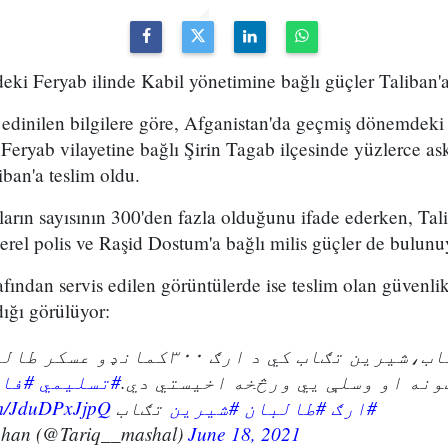
eki Feryab ilinde Kabil yönetimine bağlı güçler Taliban'a
edinilen bilgilere göre, Afganistan'da geçmiş dönemdeki 
 Feryab vilayetine bağlı Şirin Tagab ilçesinde yüzlerce ask
iban'a teslim oldu.
ların sayısının 300'den fazla olduğunu ifade ederken, Tali
yerel polis ve Raşid Dostum'a bağlı milis güçler de bulunu
fından servis edilen görüntülerde ise teslim olan güvenlik 
dığı görülüyor:
فاریاب،شیرین تګاب کي د ارګ ۳۰۰کمان
ونه او وسلې یي ورڅخه اخیستي دي
#تسلیمي
فار
om/JduDPxJjpQ
تګاب
#شیرین
#طالبان
#ارګ
ghan (@Tariq__mashal)
June 18, 2021