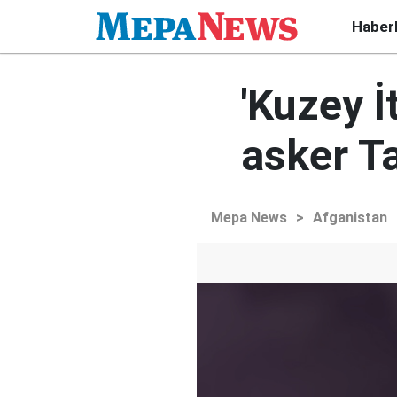
Haber
'Kuzey İ
asker Ta
Mepa News
>
Afganistan