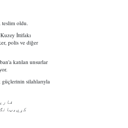
 teslim oldu.
Kuzey İttifakı
er, polis ve diğer
ban'a katılan unsurlar
yor.
güçlerinin silahlarıyla
کړي،ټانګ.