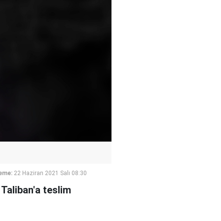
eme:
22 Haziran 2021 Salı 08:30
 Taliban'a teslim