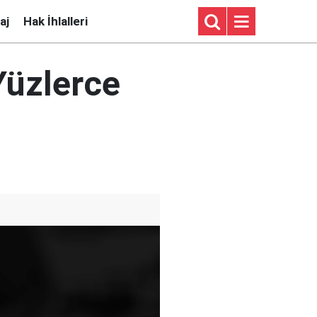
aj
Hak İhlalleri
Yüzlerce