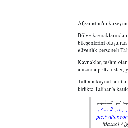
Afganistan'ın kuzeyind
Bölge kaynaklarından 
bileşenlerini oluşturan
güvenlik personeli Tal
Kaynaklar, teslim olan
arasında polis, asker, 
Taliban kaynakları tara
birlikte Taliban'a katıl
ډو عسکر طالبانو تسلیم
#یاب
#عسکر
pic.twitter.c
— Mashal Af