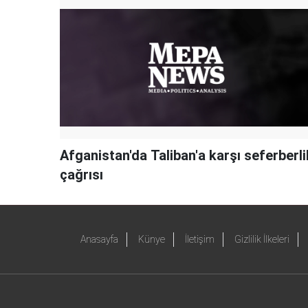
Afganistan'da Taliban'a karşı seferberli
çağrısı
Anasayfa
Künye
İletişim
Gizlilik İlkeleri