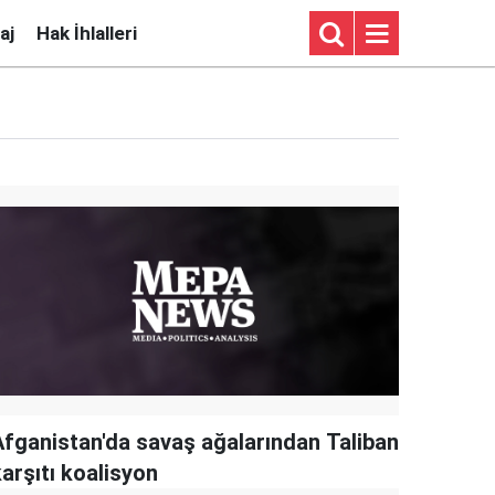
aj
Hak İhlalleri
Afganistan'da savaş ağalarından Taliban
arşıtı koalisyon