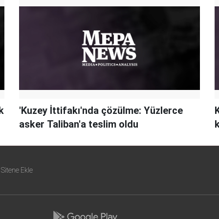
k
'Kuzey İttifakı'nda çözülme: Yüzlerce
K
asker Taliban'a teslim oldu
Sitene Ekle