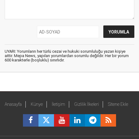
UYARI: Yorumların her türlü cezai ve hukuki sorumluluğu yazan kişiye
aittir. Mepa News, yapılan yorumlardan sorumlu değildir. Her bir yorum
600 karakterle (boşluklu) sınırlıdır.
Anasayfa
Künye
İletişim
Gizlilik İlkeleri
Sitene Ekle