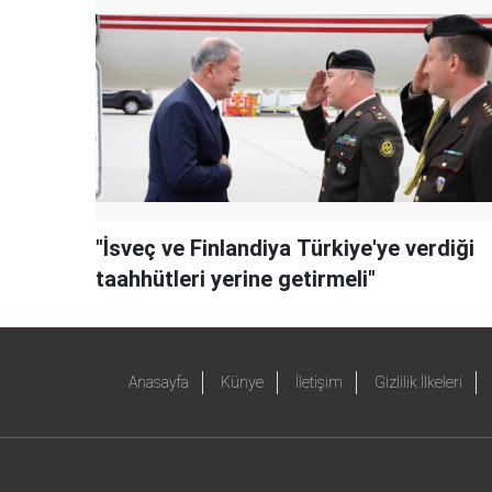
"İsveç ve Finlandiya Türkiye'ye verdiği
taahhütleri yerine getirmeli"
Anasayfa
Künye
İletişim
Gizlilik İlkeleri