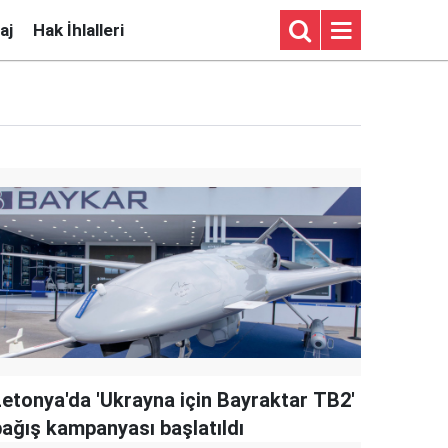
aj
Hak İhlalleri
Letonya'da 'Ukrayna için Bayraktar TB2'
bağış kampanyası başlatıldı