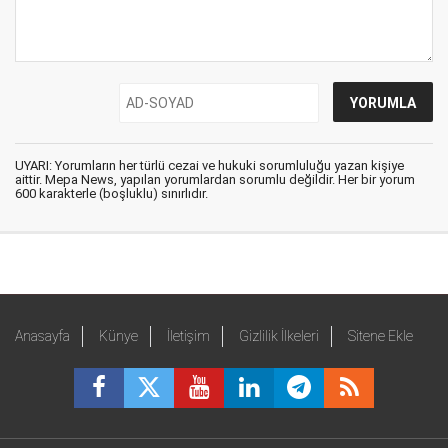
UYARI: Yorumların her türlü cezai ve hukuki sorumluluğu yazan kişiye
aittir. Mepa News, yapılan yorumlardan sorumlu değildir. Her bir yorum
600 karakterle (boşluklu) sınırlıdır.
Anasayfa
Künye
İletişim
Gizlilik İlkeleri
Sitene Ekle