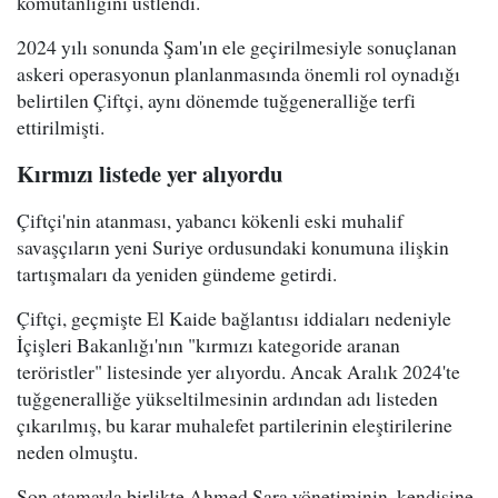
komutanlığını üstlendi.
2024 yılı sonunda Şam'ın ele geçirilmesiyle sonuçlanan
askeri operasyonun planlanmasında önemli rol oynadığı
belirtilen Çiftçi, aynı dönemde tuğgeneralliğe terfi
ettirilmişti.
Kırmızı listede yer alıyordu
Çiftçi'nin atanması, yabancı kökenli eski muhalif
savaşçıların yeni Suriye ordusundaki konumuna ilişkin
tartışmaları da yeniden gündeme getirdi.
Çiftçi, geçmişte El Kaide bağlantısı iddiaları nedeniyle
İçişleri Bakanlığı'nın "kırmızı kategoride aranan
teröristler" listesinde yer alıyordu. Ancak Aralık 2024'te
tuğgeneralliğe yükseltilmesinin ardından adı listeden
çıkarılmış, bu karar muhalefet partilerinin eleştirilerine
neden olmuştu.
Son atamayla birlikte Ahmed Şara yönetiminin, kendisine