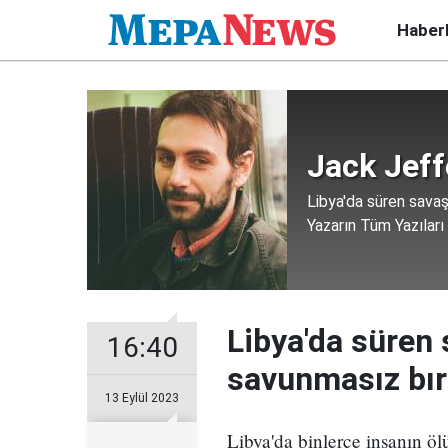
Haber
Jack Jeff
Libya'da süren savaş
Yazarın Tüm Yazıları
Libya'da süren 
16:40
savunmasız bır
13 Eylül 2023
Libya'da binlerce insanın ö