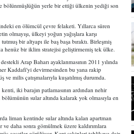
 ve bölünmüşlüğün yerle bir ettiği ülkenin yediği son
indeki en ölümcül çevre felaketi. Yıllarca süren
tin olmayışı, ülkeyi yoğun yağışlara karşı
tmuş bir altyapı ile baş başa bıraktı. Birleşmiş
a henüz bir iklim stratejisi geliştirmemiş tek ülke.
destekli Arap Baharı ayaklanmasının 2011 yılında
r Kaddafi'yi devirmesinden bu yana rakip
ş ve milis çatışmalarıyla kuşatılmış durumda.
enti, iki barajın patlamasının ardından nehir
 bölümünün sular altında kalarak yok olmasıyla en
arda liman kentinde sular altında kalan apartman
lar ve daha sonra gömülmek üzere kaldırımlara
lmüş cesetler görülüyor. Kent sakinleri tehlikeye dair