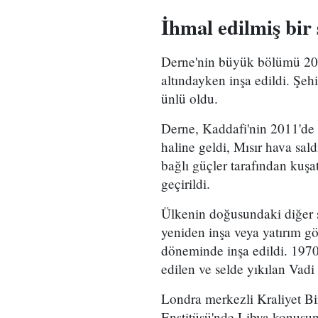
İhmal edilmiş bir 
Derne'nin büyük bölümü 20. y
altındayken inşa edildi. Şehi
ünlü oldu.
Derne, Kaddafi'nin 2011'de 
haline geldi, Mısır hava sald
bağlı güçler tarafından kuşa
geçirildi.
Ülkenin doğusundaki diğer ş
yeniden inşa veya yatırım g
döneminde inşa edildi. 1970'
edilen ve selde yıkılan Vadi
Londra merkezli Kraliyet B
Enstitüsü'nde Libya konusun