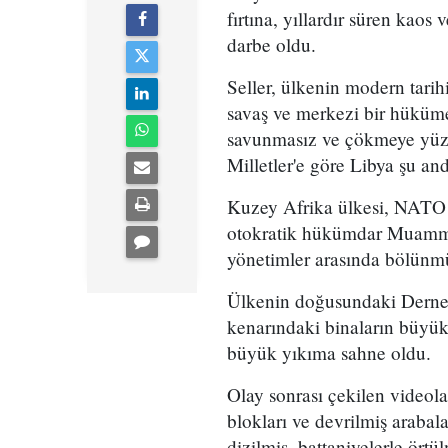
fırtına, yıllardır süren kaos
darbe oldu.
Seller, ülkenin modern tarih
savaş ve merkezi bir hüküme
savunmasız ve çökmeye yüz tu
Milletler'e göre Libya şu and
Kuzey Afrika ülkesi, NATO 
otokratik hükümdar Muamme
yönetimler arasında bölünmü
Ülkenin doğusundaki Derne k
kenarındaki binaların büyük
büyük yıkıma sahne oldu.
Olay sonrası çekilen videol
blokları ve devrilmiş araba
dizilmiş, battaniyelerle örtü