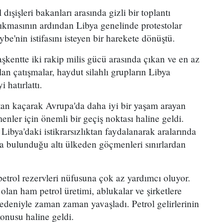
dışişleri bakanları arasında gizli bir toplantı
çıkmasının ardından Libya genelinde protestolar
ybe'nin istifasını isteyen bir harekete dönüştü.
şkentte iki rakip milis gücü arasında çıkan ve en az
n çatışmalar, haydut silahlı grupların Libya
 hatırlattı.
tan kaçarak Avrupa'da daha iyi bir yaşam arayan
nler için önemli bir geçiş noktası haline geldi.
 Libya'daki istikrarsızlıktan faydalanarak aralarında
da bulunduğu altı ülkeden göçmenleri sınırlardan
etrol rezervleri nüfusuna çok az yardımcı oluyor.
 olan ham petrol üretimi, ablukalar ve şirketlere
nedeniyle zaman zaman yavaşladı. Petrol gelirlerinin
 konusu haline geldi.