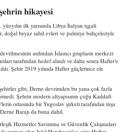
şehrin hikayesi
üzyılın ilk yarısında Libya İtalyan işgali
r, doğal beyaz sahil evleri ve palmiye bahçeleriyle
devrilmesinin ardından İslamcı grupların merkezi
ırıları tarafından hedef alındı ve daha sonra Hafter'e
tıldı. Şehir 2019 yılında Hafter güçlerince ele
ehirler gibi, Derne devrimden bu yana çok fazla
örmedi. Şehrin modern altyapısının çoğu Kaddafi
lerin ortasında bir Yugoslav şirketi tarafından inşa
 Derne Barajı da buna dahil.
irleşik Hizmetler Savunma ve Güvenlik Çalışmaları
da uzman olan Jalel Harchaoui'ye göre Hafter,