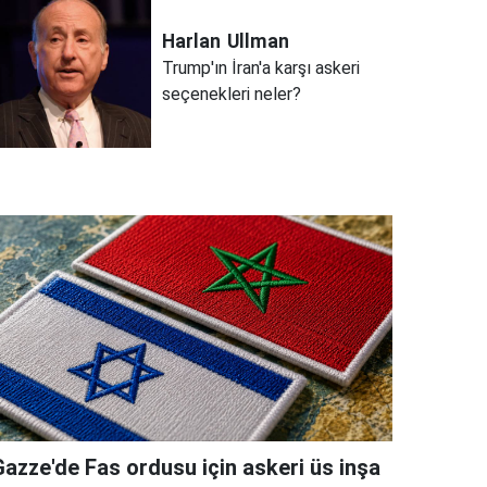
Harlan
Ullman
Trump'ın İran'a karşı askeri
seçenekleri neler?
Gazze'de Fas ordusu için askeri üs inşa